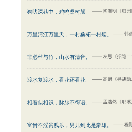
——
陶渊明《归园
狗吠深巷中，鸡鸣桑树颠。
——
韩
万里清江万里天，一村桑柘一村烟。
——
左思《招隐二
非必丝与竹，山水有清音。
——
高启《寻胡隐
渡水复渡水，看花还看花。
——
孟浩然《耶溪
相看似相识，脉脉不得语。
——
程
富贵不淫贫贱乐，男儿到此是豪雄。