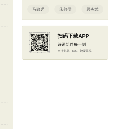
马致远
朱敦儒
顾炎武
扫码下载APP
诗词陪伴每一刻
支持安卓、IOS、鸿蒙系统