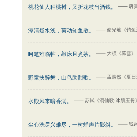
——
唐
桃花仙人种桃树，又折花枝当酒钱。
——
储光羲《钓鱼
潭清疑水浅，荷动知鱼散。
——
大须《暮雪》
呵笔难临帖，敲床且煮茶。
——
孟浩然《夏日
野童扶醉舞，山鸟助酣歌。
——
苏轼《洞仙歌·冰肌玉骨
水殿风来暗香满。
——
钱
尘心洗尽兴难尽，一树蝉声片影斜。