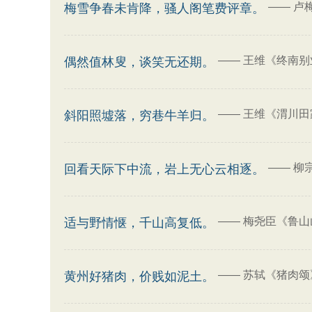
——
卢
梅雪争春未肯降，骚人阁笔费评章。
——
王维《终南别业
偶然值林叟，谈笑无还期。
——
王维《渭川田
斜阳照墟落，穷巷牛羊归。
——
柳
回看天际下中流，岩上无心云相逐。
——
梅尧臣《鲁山
适与野情惬，千山高复低。
——
苏轼《猪肉颂
黄州好猪肉，价贱如泥土。