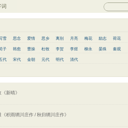
字词
写雪
思念
爱情
思乡
离别
月亮
梅花
励志
荷花
菊花
长江
黄河
竹子
哲理
泰山
边塞
柳树
写鸟
荀子
韩愈
曹操
杜牧
李贺
李煜
柳永
晏殊
秦观
庐山
山水
星星
老子
史记
论语
庄子
孟子
中庸
姜夔
孟郊
韦庄
元稹
曾巩
苏辙
唐寅
张先
曹丕
五代
宋代
金朝
元代
明代
清代
墨子
列子
管子
晋书
节日
春节
元宵节
寒食节
杨慎
宋玉
阮籍
张籍
辛弃疾
李清照
白居易
李商隐
菜根谭
红楼梦
鬼谷子
三国志
韩非子
战国策
淮南子
王安石
范仲淹
杨万里
黄庭坚
王昌龄
龚自珍
温庭筠
通鉴
孙子兵法
小窗幽记
围炉夜话
格言联璧
文心雕龙
刘长卿
司马光
晏几道
司马迁
元好问
曹雪芹
范成大
王守仁
关汉卿
马致远
朱敦儒
顾炎武
纳兰性德
攽《新晴》
维《积雨辋川庄作 / 秋归辋川庄作》