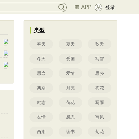
APP
登录
类型
春天
夏天
秋天
冬天
爱国
写雪
思念
爱情
思乡
离别
月亮
梅花
励志
荷花
写雨
友情
感恩
写风
西湖
读书
菊花