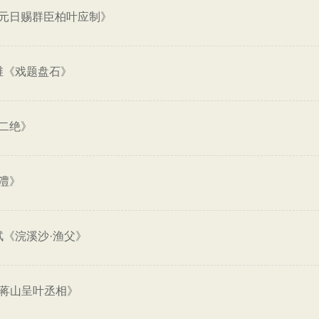
元日赐群臣柏叶应制》
维《戏题盘石》
二绝》
澧》
轼《浣溪沙·渔父》
游蒋山呈叶丞相》