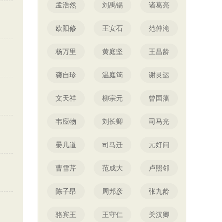
孟浩然
刘禹锡
诸葛亮
欧阳修
王安石
范仲淹
杨万里
黄庭坚
王昌龄
龚自珍
温庭筠
谢灵运
文天祥
柳宗元
曾国藩
韦应物
刘长卿
司马光
晏几道
司马迁
元好问
曹雪芹
范成大
卢照邻
陈子昂
周邦彦
张九龄
骆宾王
王守仁
关汉卿