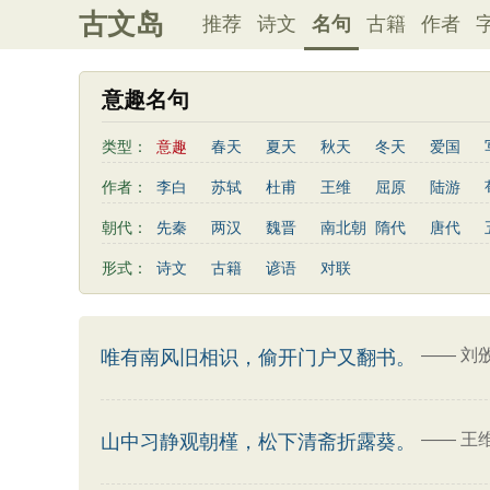
古文岛
推荐
诗文
名句
古籍
作者
意趣名句
类型：
意趣
春天
夏天
秋天
冬天
爱国
写雨
友情
感恩
写风
西湖
读书
作者：
李白
苏轼
杜甫
王维
屈原
陆游
桃花
老师
母亲
伤感
田园
写云
曹植
高适
王勃
岳飞
朱熹
岑参
朝代：
先秦
两汉
魏晋
南北朝
隋代
唐代
易传
左传
荀子
礼记
尚书
汉书
鲍照
张岱
李益
苏洵
贾岛
于谦
形式：
诗文
古籍
谚语
对联
清明节
端午节
七夕节
中秋节
重阳节
陶渊明
孟浩然
刘禹锡
诸葛亮
欧阳修
三字经
后汉书
商君书
增广贤文
资治
谢灵运
文天祥
柳宗元
曾国藩
韦应物
三国演义
吕氏春秋
幼学琼林
警世通言
卢照邻
陈子昂
周邦彦
张九龄
骆宾王
——
刘
唯有南风旧相识，偷开门户又翻书。
司马相如
——
王
山中习静观朝槿，松下清斋折露葵。