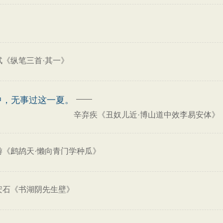
轼《纵笔三首·其一》
——
中，无事过这一夏。
辛弃疾《丑奴儿近·博山道中效李易安体》
游《鹧鸪天·懒向青门学种瓜》
安石《书湖阴先生壁》