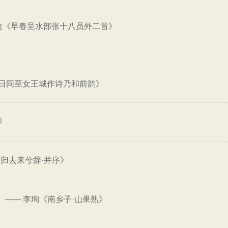
愈《早春呈水部张十八员外二首》
日同至女王城作诗乃和前韵》
》
归去来兮辞·并序》
——
李珣《南乡子·山果熟》
。