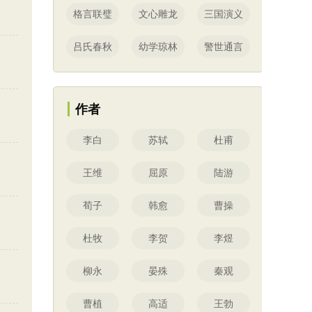
格言联璧
文心雕龙
三国演义
吕氏春秋
幼学琼林
警世通言
作者
李白
苏轼
杜甫
王维
屈原
陆游
荀子
韩愈
曹操
杜牧
李贺
李煜
柳永
晏殊
秦观
曹植
高适
王勃