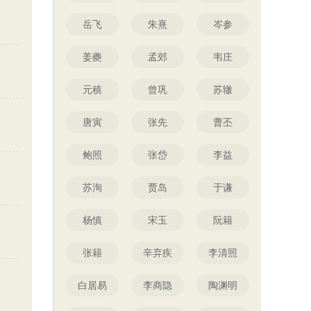
岳飞
朱熹
岑参
姜夔
孟郊
韦庄
元稹
曾巩
苏辙
唐寅
张先
曹丕
鲍照
张岱
李益
苏洵
贾岛
于谦
杨慎
宋玉
阮籍
张籍
辛弃疾
李清照
白居易
李商隐
陶渊明