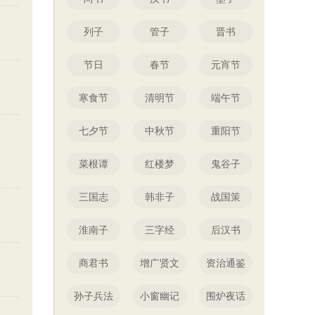
列子
管子
晋书
节日
春节
元宵节
寒食节
清明节
端午节
七夕节
中秋节
重阳节
菜根谭
红楼梦
鬼谷子
三国志
韩非子
战国策
淮南子
三字经
后汉书
商君书
增广贤文
资治通鉴
孙子兵法
小窗幽记
围炉夜话