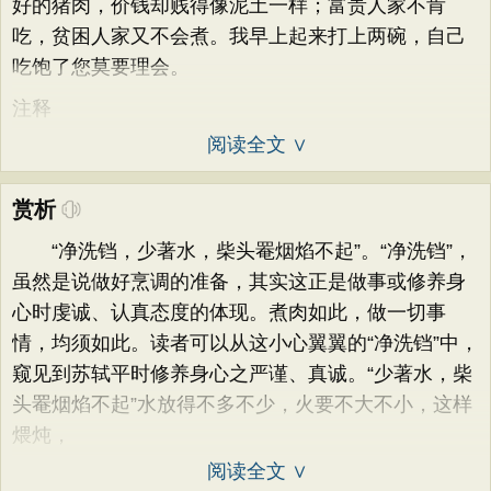
好的猪肉，价钱却贱得像泥土一样；富贵人家不肯
吃，贫困人家又不会煮。我早上起来打上两碗，自己
吃饱了您莫要理会。
注释
阅读全文 ∨
赏析
“净洗铛，少著水，柴头罨烟焰不起”。“净洗铛”，
虽然是说做好烹调的准备，其实这正是做事或修养身
心时虔诚、认真态度的体现。煮肉如此，做一切事
情，均须如此。读者可以从这小心翼翼的“净洗铛”中，
窥见到苏轼平时修养身心之严谨、真诚。“少著水，柴
头罨烟焰不起”水放得不多不少，火要不大不小，这样
煨炖，
阅读全文 ∨