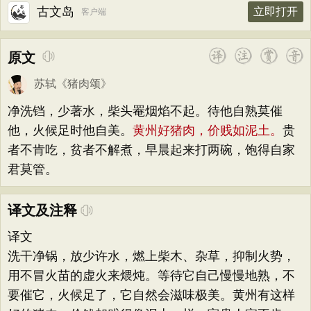
古文岛
立即打开
客户端
原文
苏轼
《
猪肉颂
》
净洗铛，少著水，柴头罨烟焰不起。待他自熟莫催
他，火候足时他自美。
黄州好猪肉，价贱如泥土。
贵
者不肯吃，贫者不解煮，早晨起来打两碗，饱得自家
君莫管。
译文及注释
译文
洗干净锅，放少许水，燃上柴木、杂草，抑制火势，
用不冒火苗的虚火来煨炖。等待它自己慢慢地熟，不
要催它，火候足了，它自然会滋味极美。黄州有这样