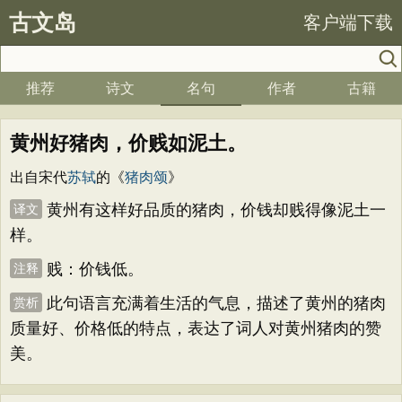
古文岛
客户端下载
推荐
诗文
名句
作者
古籍
黄州好猪肉，价贱如泥土。
出自宋代
苏轼
的《
猪肉颂
》
黄州有这样好品质的猪肉，价钱却贱得像泥土一
译文
样。
贱：价钱低。
注释
此句语言充满着生活的气息，描述了黄州的猪肉
赏析
质量好、价格低的特点，表达了词人对黄州猪肉的赞
美。