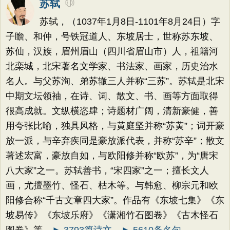
苏轼
苏轼，（1037年1月8日-1101年8月24日）字
子瞻、和仲，号铁冠道人、东坡居士，世称苏东坡、
苏仙，汉族，眉州眉山（四川省眉山市）人，祖籍河
北栾城，北宋著名文学家、书法家、画家，历史治水
名人。与父苏洵、弟苏辙三人并称“三苏”。苏轼是北宋
中期文坛领袖，在诗、词、散文、书、画等方面取得
很高成就。文纵横恣肆；诗题材广阔，清新豪健，善
用夸张比喻，独具风格，与黄庭坚并称“苏黄”；词开豪
放一派，与辛弃疾同是豪放派代表，并称“苏辛”；散文
著述宏富，豪放自如，与欧阳修并称“欧苏”，为“唐宋
八大家”之一。苏轼善书，“宋四家”之一；擅长文人
画，尤擅墨竹、怪石、枯木等。与韩愈、柳宗元和欧
阳修合称“千古文章四大家”。作品有《东坡七集》《东
坡易传》《东坡乐府》《潇湘竹石图卷》《古木怪石