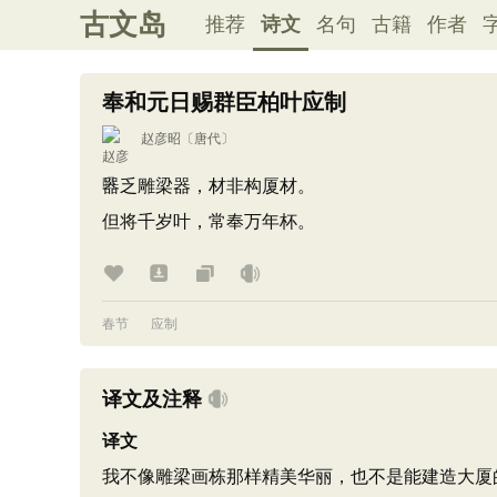
古文岛
推荐
诗文
名句
古籍
作者
奉和元日赐群臣柏叶应制
赵彦昭
〔唐代〕
器乏雕梁器，材非构厦材。
但将千岁叶，常奉万年杯。
春节
应制
译文及注释
译文
我不像雕梁画栋那样精美华丽，也不是能建造大厦