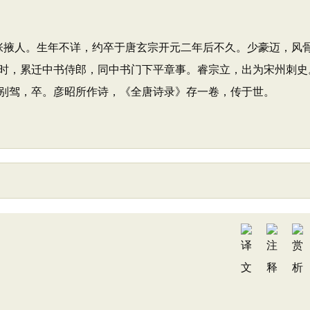
州张掖人。生年不详，约卒于唐玄宗开元二年后不久。少豪迈，风
时，累迁中书侍郎，同中书门下平章事。睿宗立，出为宋州刺史
别驾，卒。彦昭所作诗，《全唐诗录》存一卷，传于世。