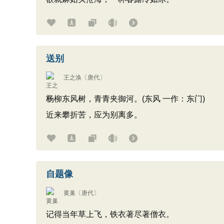
送别
王之涣
〔唐代〕
杨柳东风树，青青夹御河。(东风 一作：东门)
近来攀折苦，应为别离多。
自题像
黄巢
〔唐代〕
记得当年草上飞，铁衣著尽著僧衣。