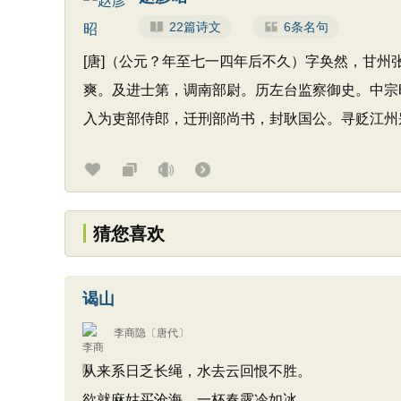
22篇诗文
6条名句
[唐]（公元？年至七一四年后不久）字奂然，甘
爽。及进士第，调南部尉。历左台监察御史。中宗
入为吏部侍郎，迁刑部尚书，封耿国公。寻贬江州
猜您喜欢
谒山
李商隐
〔唐代〕
从来系日乏长绳，水去云回恨不胜。
欲就麻姑买沧海，一杯春露冷如冰。