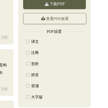
下载PDF
查看PDF效果
PDF设置
完善
译文
注释
赏析
是构
年
拼音
背诵
完善
大字版