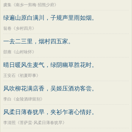
虞集《南乡一剪梅·招熊少府》
绿遍山原白满川，子规声里雨如烟。
翁卷《乡村四月》
一去二三里，烟村四五家。
邵雍《山村咏怀》
晴日暖风生麦气，绿阴幽草胜花时。
王安石《初夏即事》
风吹柳花满店香，吴姬压酒劝客尝。
李白《金陵酒肆留别》
风柔日薄春犹早，夹衫乍著心情好。
李清照《菩萨蛮·风柔日薄春犹早》