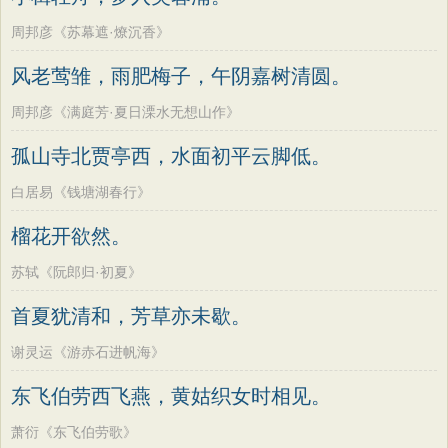
周邦彦《苏幕遮·燎沉香》
风老莺雏，雨肥梅子，午阴嘉树清圆。
周邦彦《满庭芳·夏日溧水无想山作》
孤山寺北贾亭西，水面初平云脚低。
白居易《钱塘湖春行》
榴花开欲然。
苏轼《阮郎归·初夏》
首夏犹清和，芳草亦未歇。
谢灵运《游赤石进帆海》
东飞伯劳西飞燕，黄姑织女时相见。
萧衍《东飞伯劳歌》