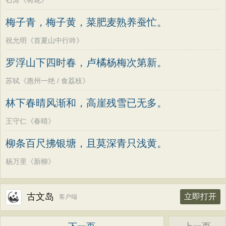
石涛《荷花》
梅子青，梅子黄，菜肥麦熟养蚕忙。
祝允明《首夏山中行吟》
罗浮山下四时春，卢橘杨梅次第新。
苏轼《惠州一绝 / 食荔枝》
林下春晴风渐和，高崖残雪已无多。
王守仁《春晴》
柳条百尺拂银塘，且莫深青只浅黄。
杨万里《新柳》
古文岛
立即打开
客户端