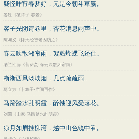
疑怪昨宵春梦好，元是今朝斗草赢。
晏殊《破阵子·春景》
客子光阴诗卷里，杏花消息雨声中。
陈与义《怀天经智老因访之》
春云吹散湘帘雨，絮黏蝴蝶飞还住。
纳兰性德《菩萨蛮·春云吹散湘帘雨》
淅淅西风淡淡烟，几点疏疏雨。
葛立方《卜算子·席间再作》
马蹄踏水乱明霞，醉袖迎风受落花。
刘因《山家·马蹄踏水乱明霞》
凉月如眉挂柳湾，越中山色镜中看。