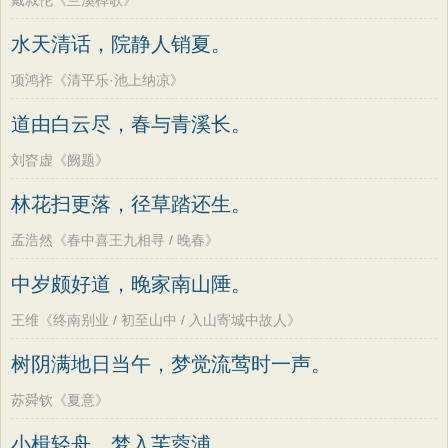
戴叔伦《兰溪棹歌》
水天清话，院静人销夏。
项鸿祚《清平乐·池上纳凉》
道由白云尽，春与青溪长。
刘昚虚《阙题》
林花扫更落，径草踏还生。
孟浩然《春中喜王九相寻 / 晚春》
中岁颇好道，晚家南山陲。
王维《终南别业 / 初至山中 / 入山寄城中故人》
树阴满地日当午，梦觉流莺时一声。
苏舜钦《夏意》
小楫轻舟，梦入芙蓉浦。