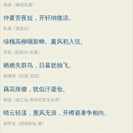
陆游《幽居初夏》
仲夏苦夜短，开轩纳微凉。
杜甫《夏夜叹》
绿槐高柳咽新蝉。薰风初入弦。
苏轼《阮郎归·初夏》
栖栖失群鸟，日暮犹独飞。
陶渊明《饮酒·其四》
藕花珠缀，犹似汗凝妆。
阎选《临江仙·雨停荷芰逗浓香》
晴云轻漾，熏风无浪，开樽避暑争相向。
薛昂夫《西湖杂咏·夏》