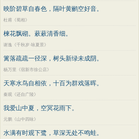
映阶碧草自春色，隔叶黄鹂空好音。
杜甫《蜀相》
楝花飘砌。蔌蔌清香细。
谢逸《千秋岁·咏夏景》
篱落疏疏一径深，树头新绿未成阴。
杨万里《宿新市徐公店》
天寒水鸟自相依，十百为群戏落晖。
秦观《还自广陵》
我爱山中夏，空冥花雨下。
元鹏《山中四咏》
水满有时观下鹭，草深无处不鸣蛙。