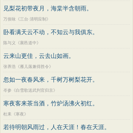
墨子
老子
史记
中庸
礼记
尚书
方干
李峤
赵嘏
贺铸
郑谷
郑燮
见梨花初带夜月，海棠半含朝雨。
晋书
左传
论衡
管子
说苑
列子
张说
张炎
白居易
辛弃疾
李清照
万俟咏《三台·清明应制》
国语
节日
春节
元宵节
寒食节
刘禹锡
李商隐
陶渊明
孟浩然
卧看满天云不动，不知云与我俱东。
清明节
端午节
七夕节
中秋节
柳宗元
王安石
欧阳修
韦应物
陈与义《襄邑道中》
重阳节
韩非子
罗织经
菜根谭
温庭筠
刘长卿
王昌龄
杨万里
云来山更佳，云去山如画。
红楼梦
弟子规
战国策
后汉书
诸葛亮
范仲淹
陆龟蒙
晏几道
淮南子
商君书
水浒传
西游记
张养浩《雁儿落兼得胜令》
周邦彦
杜荀鹤
吴文英
马致远
格言联璧
围炉夜话
增广贤文
忽如一夜春风来，千树万树梨花开。
皮日休
左丘明
张九龄
权德舆
吕氏春秋
文心雕龙
醒世恒言
黄庭坚
司马迁
皇甫冉
卓文君
岑参《白雪歌送武判官归京》
警世通言
幼学琼林
小窗幽记
文天祥
刘辰翁
陈子昂
寒夜客来茶当酒，竹炉汤沸火初红。
三国演义
贞观政要
纳兰性德
杜耒《寒夜》
若待明朝风雨过，人在天涯！春在天涯。