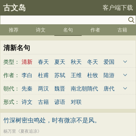
古文岛
客户端下载
推荐
诗文
名句
作者
古籍
清新名句
类型：
清新
春天
夏天
秋天
冬天
爱国
写雪
思念
爱情
思乡
离别
月亮
作者：
李白
杜甫
苏轼
王维
杜牧
陆游
梅花
励志
荷花
写雨
友情
感恩
李煜
元稹
韩愈
岑参
齐己
贾岛
朝代：
先秦
两汉
魏晋
南北朝
隋代
唐代
写风
西湖
读书
菊花
长江
黄河
柳永
曹操
李贺
曹植
张籍
孟郊
五代
宋代
金朝
元代
明代
清代
形式：
诗文
古籍
谚语
对联
竹子
哲理
泰山
边塞
柳树
写鸟
皎然
许浑
罗隐
贯休
韦庄
屈原
桃花
老师
母亲
伤感
田园
写云
王勃
张祜
王建
晏殊
岳飞
姚合
竹深树密虫鸣处，时有微凉不是风。
庐山
山水
星星
荀子
孟子
论语
卢纶
秦观
钱起
朱熹
韩偓
高适
杨万里《夏夜追凉》