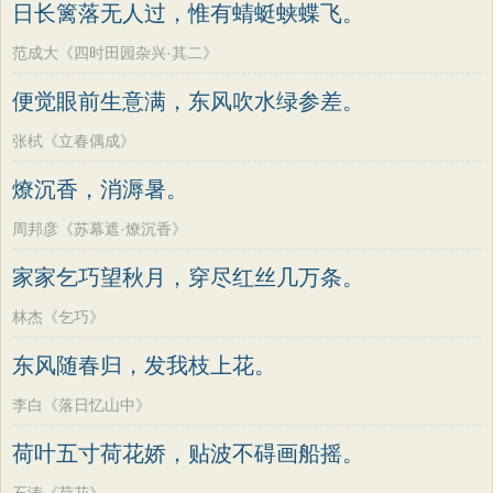
日长篱落无人过，惟有蜻蜓蛱蝶飞。
范成大《四时田园杂兴·其二》
便觉眼前生意满，东风吹水绿参差。
张栻《立春偶成》
燎沉香，消溽暑。
周邦彦《苏幕遮·燎沉香》
家家乞巧望秋月，穿尽红丝几万条。
林杰《乞巧》
东风随春归，发我枝上花。
李白《落日忆山中》
荷叶五寸荷花娇，贴波不碍画船摇。