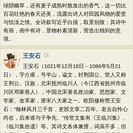
绿阴幽草，还有麦子成熟时散发出的香气，这一切比
百花吐艳的春天还美，流露出诗人对田园风物的爱赏
与恬淡之情。全诗叙写近乎白描，取景别致；其诗中
有画，画中有诗，景物朴素清新，营造出独到的意
境。
王安石
王安石（1021年12月18日－1086年5月21
日），字介甫，号半山，谥文，封荆国公。世人又称
王荆公。汉族，北宋抚州临川人（今江西省抚州市临
川区邓家巷人），中国北宋著名政治家、思想家、文
学家、改革家，唐宋八大家之一。欧阳修称赞王安
石：“翰林风月三千首，吏部文章二百年。老去自怜心
尚在，后来谁与子争先。”传世文集有《王临川集》、
《临川集拾遗》等。其诗文各体兼擅，词虽不多，但