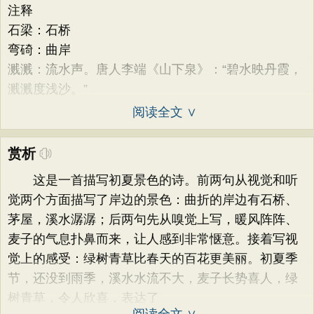
注释
石梁：石桥
弯碕：曲岸
溅溅：流水声。唐人李端《山下泉》：“碧水映丹霞，
溅溅度浅沙。”
阅读全文 ∨
赏析
这是一首描写初夏景色的诗。前两句从视觉和听
觉两个方面描写了岸边的景色：曲折的岸边有石桥、
茅屋，溪水潺潺；后两句先从嗅觉上写，暖风阵阵、
麦子的气息扑鼻而来，让人感到非常惬意。接着写视
觉上的感受：绿树青草比春天的百花更美丽。初夏季
节，还没到雨季，溪水水流不大，麦子长势喜人，绿
树青草，令人欣喜，表达了