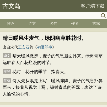
古文岛
客户端下载
推荐
诗文
名句
作者
古籍
晴日暖风生麦气，绿阴幽草胜花时。
出自宋代
王安石
的《
初夏即事
》
晴天暖风微拂，麦子的气息迎面扑来。绿树青草
译文
远胜春天百花烂漫的时节。
花时：花开的季节，指春天。
注释
诗人先从嗅觉上写，暖风阵阵、麦子的气息扑鼻
赏析
而来，接着从视觉上写，绿树青草的苍翠，表达了诗
人愉悦的心情。