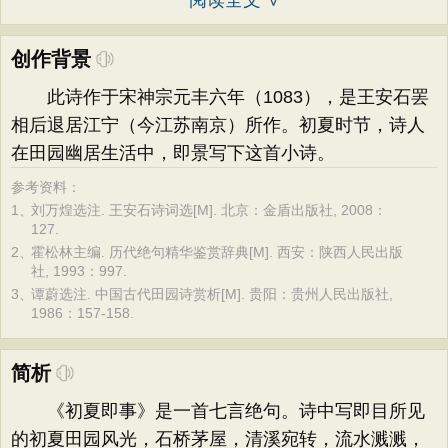
阅读全文 ∨
创作背景
此诗作于宋神宗元丰六年（1083），是王安石罢
相后退居江宁（今江苏南京）所作。初夏时节，诗人
在田园幽居生活中，即景写下这首小诗。
参考资料：
1、
刘万煌选注. 王安石诗词选[M]. 北京：金盾出版社, 2008：
127.
2、
霍松林主编. 历代绝句精华鉴赏辞典[M]. 西安：陕西人民出版
社, 1993：997.
3、
谭蔚选注. 中国古代田园诗赏析[M]. 贵阳：贵州人民出版社,
1986：157-158.
简析
《初夏即事》是一首七言绝句。诗中写即目所见
的初夏田园风光，石桥茅屋，清溪宛转，流水溅溅，