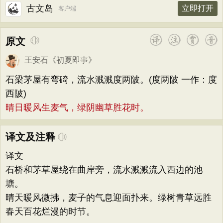
古文岛
立即打开
客户端
原文
王安石
《
初夏即事
》
石梁茅屋有弯碕，流水溅溅度两陂。(度两陂 一作：度
西陂)
晴日暖风生麦气，绿阴幽草胜花时。
译文及注释
译文
石桥和茅草屋绕在曲岸旁，流水溅溅流入西边的池
塘。
晴天暖风微拂，麦子的气息迎面扑来。绿树青草远胜
春天百花烂漫的时节。