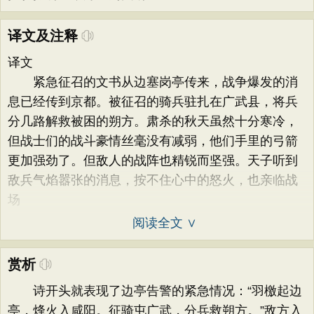
译文及注释
译文
紧急征召的文书从边塞岗亭传来，战争爆发的消
息已经传到京都。被征召的骑兵驻扎在广武县，将兵
分几路解救被困的朔方。肃杀的秋天虽然十分寒冷，
但战士们的战斗豪情丝毫没有减弱，他们手里的弓箭
更加强劲了。但敌人的战阵也精锐而坚强。天子听到
敌兵气焰嚣张的消息，按不住心中的怒火，也亲临战
场
阅读全文 ∨
赏析
诗开头就表现了边亭告警的紧急情况：“羽檄起边
亭，烽火入咸阳。征骑屯广武，分兵救朔方。”敌方入