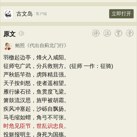
古文岛
立即打开
客户端
原文
鲍照
《
代出自蓟北门行
》
羽檄起边亭，烽火入咸阳。
征师屯广武，分兵救朔方。(征师 一作：征骑)
严秋筋竿劲，虏阵精且强。
天子按剑怒，使者遥相望。
雁行缘石径，鱼贯度飞梁。
箫鼓流汉思，旌甲被胡霜。
疾风冲塞起，沙砾自飘扬。
马毛缩如蝟，角弓不可张。
时危见臣节，世乱识忠良。
投躯报明主，身死为国殇。