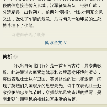
侵的信息接连传入京城，汉军征集马队，屯驻广武，
分遣精兵，出救朔方。前两句“羽檄”、“烽火”用互文见
义法，强化了军情的危急。后两句为一触即发的生死
搏斗埋下了伏笔。
诗进而表现了胡焰
阅读全文 ∨
简析
《代出自蓟北门行》是一首五言古诗，属杂曲歌
辞。此诗通过边庭紧急战事和边境恶劣环境的渲染，
突出表现壮士从军卫国、英勇赴难的壮志和激情，闪
现了英烈们为国献身的思想亮光。诗中在表现壮士赴
敌投躯的忠良气节时，穿插胡地风物奇观的描写，是
南北朝时期罕见的接触边塞生活的名篇。