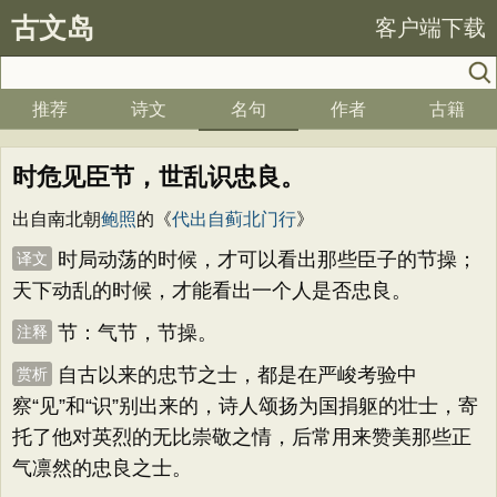
古文岛
客户端下载
推荐
诗文
名句
作者
古籍
时危见臣节，世乱识忠良。
出自南北朝
鲍照
的《
代出自蓟北门行
》
时局动荡的时候，才可以看出那些臣子的节操；
译文
天下动乱的时候，才能看出一个人是否忠良。
节：气节，节操。
注释
自古以来的忠节之士，都是在严峻考验中
赏析
察“见”和“识”别出来的，诗人颂扬为国捐躯的壮士，寄
托了他对英烈的无比崇敬之情，后常用来赞美那些正
气凛然的忠良之士。