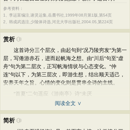
参考资料：
1、
李运富编注,谢灵运集,岳麓书社,1999年08月第1版,第54页
2、
韩成武选注,少陵体诗选,河北大学出版社,2004.05,第224页
赏析
这首诗分三个层次，由起句到“况乃陵穷发”为第一
层，写倦游赤石，进而起帆海之想。由“川后”句至“虚
舟”句为第二层次，正写帆海情状与心态变化。“仲
连”句以下，为第三层次，即游生想，结出顺天适己，
安养天年之旨。心情的变化则是贯串全诗的主线。
“首夏”二句遥应《游南亭》诗“未厌
阅读全文 ∨
简析