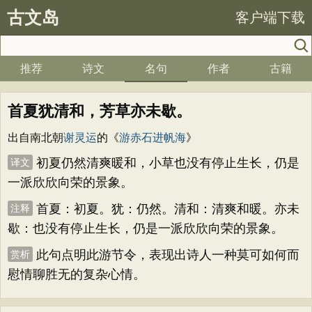
古文岛
客户端下载
推荐
诗文
名句
作者
古籍
首夏犹清和，芳草亦未歇。
出自南北朝
谢灵运
的《
游赤石进帆海
》
初夏仍然清爽暖和，小草也没有停止生长，仍是
译文
一派欣欣向荣的景象。
首夏：初夏。犹：仍然。清和：清爽和暖。亦未
注释
歇：也没有停止生长，仍是一派欣欣向荣的景象。
此句点明此游节令，表现出诗人一种莫可如何而
赏析
慰情聊胜无的复杂心情。