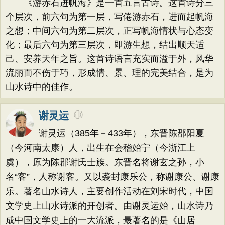
《游赤石进帆海》是一首五言古诗。这首诗分三
个层次，前六句为第一层，写倦游赤石，进而起帆海
之想；中间六句为第二层次，正写帆海情状与心态变
化；最后六句为第三层次，即游生想，结出顺天适
己、安养天年之旨。这首诗语言充实而溢于外，风华
流丽而不伤于巧，形成情、景、理的完美结合，是为
山水诗中的佳作。
谢灵运
谢灵运（385年－433年），东晋陈郡阳夏
（今河南太康）人，出生在会稽始宁（今浙江上
虞），原为陈郡谢氏士族。东晋名将谢玄之孙，小
名“客”，人称谢客。又以袭封康乐公，称谢康公、谢康
乐。著名山水诗人，主要创作活动在刘宋时代，中国
文学史上山水诗派的开创者。由谢灵运始，山水诗乃
成中国文学史上的一大流派，最著名的是《山居