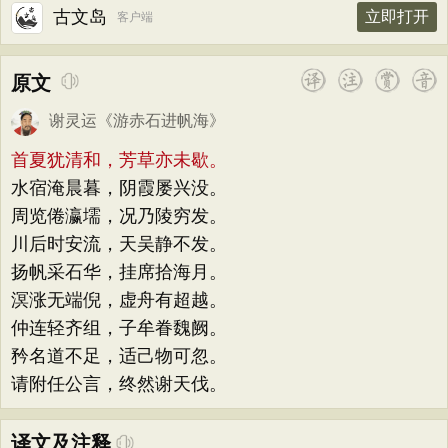
古文岛
立即打开
客户端
原文
谢灵运
《
游赤石进帆海
》
首夏犹清和，芳草亦未歇。
水宿淹晨暮，阴霞屡兴没。
周览倦瀛壖，况乃陵穷发。
川后时安流，天吴静不发。
扬帆采石华，挂席拾海月。
溟涨无端倪，虚舟有超越。
仲连轻齐组，子牟眷魏阙。
矜名道不足，适己物可忽。
请附任公言，终然谢天伐。
译文及注释