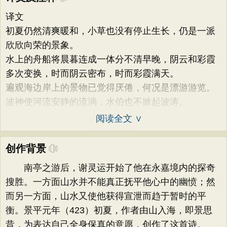
译文
初夏仍然清爽暖和，小草也没有停止生长，仍是一派
欣欣向荣的景象。
水上的舟船将晨暮连成一体分不清早晚，阴云和彩霞
多次变换，时而阴云密布，时而彩霞满天。
遍观海边岸上的景物已觉得厌倦，何况是漂游游览。
波神使河流安静的流淌，水伯也不掀起波涛。
阅读全文 ∨
创作背景
南亭之游后，谢灵运开始了他在永嘉境内的探奇
搜胜。一方面山水并不能真正抚平他心中的幽愤；然
而另一方面，山水又使他获得宣泄而趋于暂时的平
衡。景平元年（423）初夏，作者由山入海，即景思
昔，为表达自己全身保真的意愿，创作了这首诗。