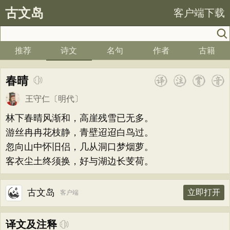
古文岛
客户端下载
推荐
诗文
名句
作者
古籍
春晴
王守仁
〔明代〕
林下春晴风渐和，高崖残雪已无多。
游丝冉冉花枝静，青壁迢迢白鸟过。
忽向山中怀旧侣，几从洞口梦烟萝。
客衣尘土终须换，好与湖边长芰荷。
古文岛
立即打开
客户端
译文及注释