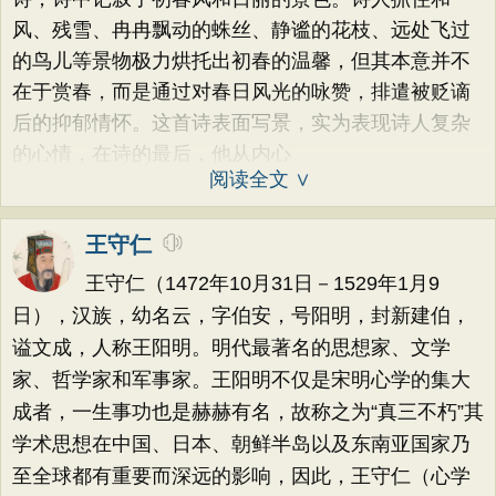
风、残雪、冉冉飘动的蛛丝、静谧的花枝、远处飞过
的鸟儿等景物极力烘托出初春的温馨，但其本意并不
在于赏春，而是通过对春日风光的咏赞，排遣被贬谪
后的抑郁情怀。这首诗表面写景，实为表现诗人复杂
的心情，在诗的最后，他从内心
阅读全文 ∨
王守仁
王守仁（1472年10月31日－1529年1月9
日），汉族，幼名云，字伯安，号阳明，封新建伯，
谥文成，人称王阳明。明代最著名的思想家、文学
家、哲学家和军事家。王阳明不仅是宋明心学的集大
成者，一生事功也是赫赫有名，故称之为“真三不朽”其
学术思想在中国、日本、朝鲜半岛以及东南亚国家乃
至全球都有重要而深远的影响，因此，王守仁（心学