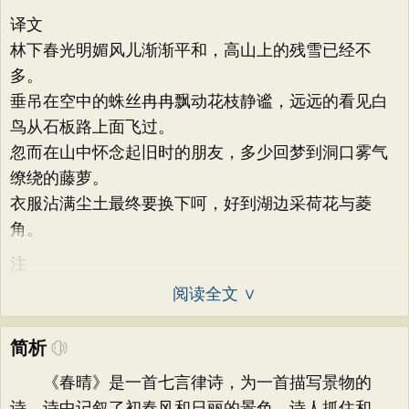
译文
林下春光明媚风儿渐渐平和，高山上的残雪已经不
多。
垂吊在空中的蛛丝冉冉飘动花枝静谧，远远的看见白
鸟从石板路上面飞过。
忽而在山中怀念起旧时的朋友，多少回梦到洞口雾气
缭绕的藤萝。
衣服沾满尘土最终要换下呵，好到湖边采荷花与菱
角。
注
阅读全文 ∨
简析
《春晴》是一首七言律诗，为一首描写景物的
诗，诗中记叙了初春风和日丽的景色。诗人抓住和