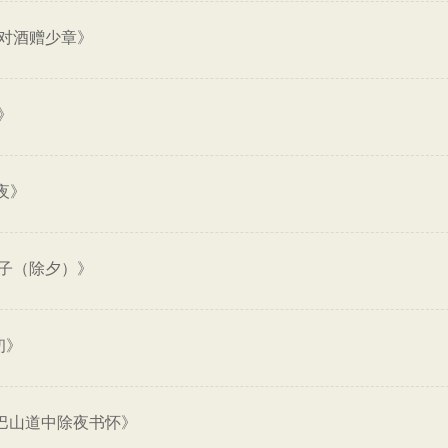
对酒赠少章》
》
夜》
子（除夕）》
初》
 巴山道中除夜书怀》