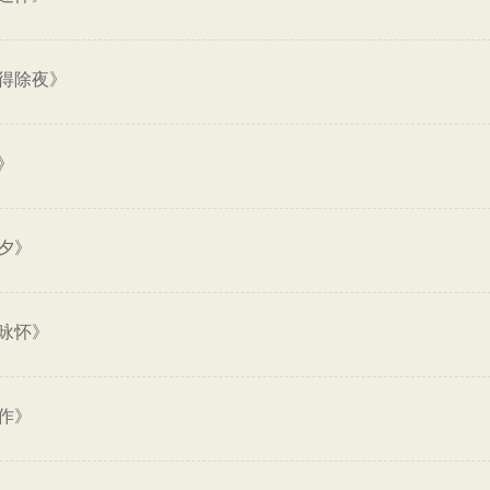
得除夜》
》
夕》
咏怀》
作》