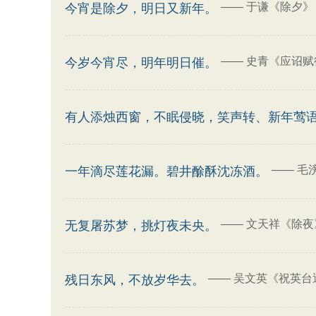
——
于谦《除夕》
今宵是除夕，明日又新年。
——
史青《应诏赋
今岁今宵尽，明年明日催。
有人添烛西窗，不眠侵晓，笑声转、新年莺
——
毛
一年滴尽莲花漏。碧井酴酥沈冻酒。
——
文天祥《除夜
无复屠苏梦，挑灯夜未央。
——
吴文英《祝英台
残日东风，不放岁华去。