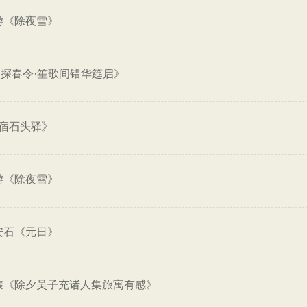
游《除夜雪》
探春令·笙歌间错华筵启》
宿石头驿》
游《除夜雪》
安石《元日》
榛《除夕吴子充诸人集旅寓有感》