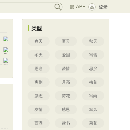
APP
登录
类型
春天
夏天
秋天
冬天
爱国
写雪
思念
爱情
思乡
离别
月亮
梅花
励志
荷花
写雨
友情
感恩
写风
西湖
读书
菊花