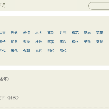
字词
写雪
思念
爱情
思乡
离别
月亮
梅花
励志
荷花
菊花
长江
黄河
竹子
哲理
泰山
边塞
柳树
写鸟
荀子
韩愈
曹操
杜牧
李贺
李煜
柳永
晏殊
秦观
庐山
山水
星星
老子
史记
论语
庄子
孟子
中庸
姜夔
孟郊
韦庄
元稹
曾巩
苏辙
唐寅
张先
曹丕
五代
宋代
金朝
元代
明代
清代
墨子
列子
管子
晋书
节日
春节
元宵节
寒食节
杨慎
宋玉
阮籍
张籍
辛弃疾
李清照
白居易
李商隐
菜根谭
红楼梦
鬼谷子
三国志
韩非子
战国策
淮南子
王安石
范仲淹
杨万里
黄庭坚
王昌龄
龚自珍
温庭筠
通鉴
孙子兵法
小窗幽记
围炉夜话
格言联璧
文心雕龙
刘长卿
司马光
晏几道
司马迁
元好问
曹雪芹
范成大
王守仁
关汉卿
马致远
朱敦儒
顾炎武
纳兰性德
述怀》
复古《除夜》