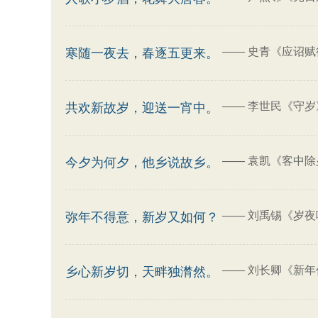
——
史青《应诏赋
寒随一夜去，春逐五更来。
——
李世民《守岁
共欢新故岁，迎送一宵中。
——
袁凯《客中除
今夕为何夕，他乡说故乡。
——
刘禹锡《岁夜
弥年不得意，新岁又如何？
——
刘长卿《新年
乡心新岁切，天畔独潸然。