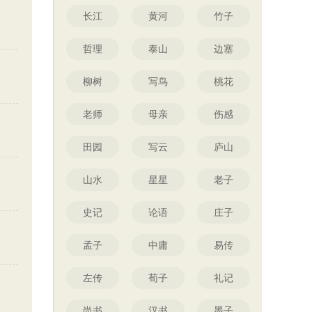
长江
黄河
竹子
哲理
泰山
边塞
柳树
写鸟
桃花
老师
母亲
伤感
田园
写云
庐山
山水
星星
老子
史记
论语
庄子
孟子
中庸
易传
左传
荀子
礼记
尚书
汉书
墨子