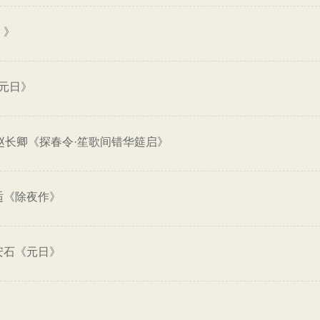
）》
元日》
赵长卿《探春令·笙歌间错华筵启》
适《除夜作》
安石《元日》