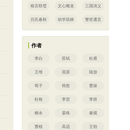
格言联璧
文心雕龙
三国演义
吕氏春秋
幼学琼林
警世通言
作者
李白
苏轼
杜甫
王维
屈原
陆游
荀子
韩愈
曹操
杜牧
李贺
李煜
柳永
晏殊
秦观
曹植
高适
王勃