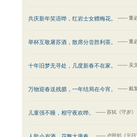
——
董
共庆新年笑语哗，红岩士女赠梅花。
——
董
举杯互敬屠苏酒，散席分尝胜利茶。
——
吴
十年旧梦无寻处，几度新春不在家。
——
戴
万物迎春送残腊，一年结局在今宵。
——
苏轼《守岁》
儿童强不睡，相守夜欢哗。
——
卢照邻《元日
人歌小岁酒，花舞大唐春。