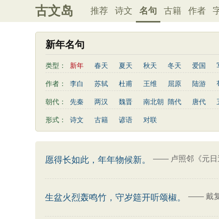
古文岛
推荐
诗文
名句
古籍
作者
新年名句
类型：
新年
春天
夏天
秋天
冬天
爱国
写雨
友情
感恩
写风
西湖
读书
作者：
李白
苏轼
杜甫
王维
屈原
陆游
桃花
老师
母亲
伤感
田园
写云
曹植
高适
王勃
岳飞
朱熹
岑参
朝代：
先秦
两汉
魏晋
南北朝
隋代
唐代
易传
左传
荀子
礼记
尚书
汉书
鲍照
张岱
李益
苏洵
贾岛
于谦
形式：
诗文
古籍
谚语
对联
清明节
端午节
七夕节
中秋节
重阳节
陶渊明
孟浩然
刘禹锡
诸葛亮
欧阳修
三字经
后汉书
商君书
增广贤文
资治
谢灵运
文天祥
柳宗元
曾国藩
韦应物
三国演义
吕氏春秋
幼学琼林
警世通言
卢照邻
陈子昂
周邦彦
张九龄
骆宾王
——
卢照邻《元日
愿得长如此，年年物候新。
司马相如
——
戴
生盆火烈轰鸣竹，守岁筵开听颂椒。