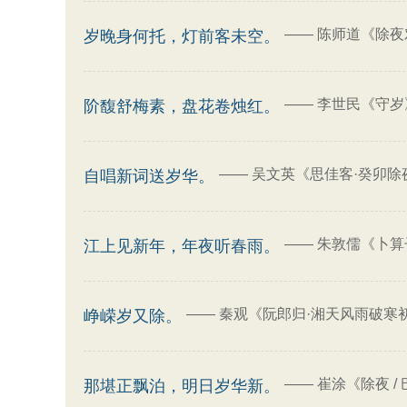
——
陈师道《除夜
岁晚身何托，灯前客未空。
——
李世民《守岁
阶馥舒梅素，盘花卷烛红。
——
吴文英《思佳客·癸卯除
自唱新词送岁华。
——
朱敦儒《卜算
江上见新年，年夜听春雨。
——
秦观《阮郎归·湘天风雨破寒
峥嵘岁又除。
——
崔涂《除夜 /
那堪正飘泊，明日岁华新。