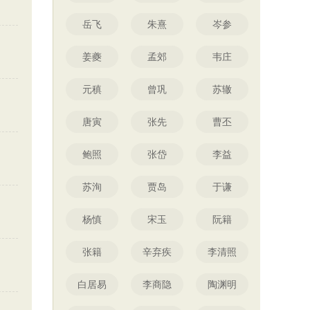
岳飞
朱熹
岑参
姜夔
孟郊
韦庄
元稹
曾巩
苏辙
唐寅
张先
曹丕
鲍照
张岱
李益
苏洵
贾岛
于谦
杨慎
宋玉
阮籍
张籍
辛弃疾
李清照
白居易
李商隐
陶渊明