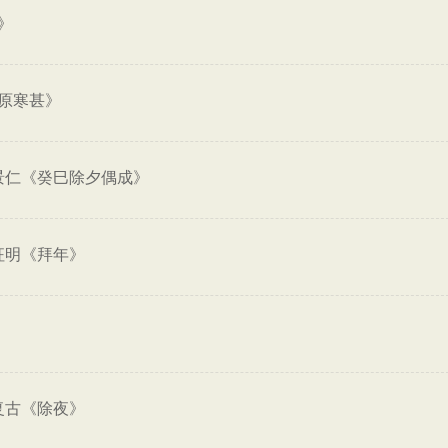
》
原寒甚》
景仁《癸巳除夕偶成》
征明《拜年》
复古《除夜》