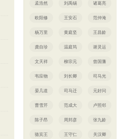
孟浩然
刘禹锡
诸葛亮
欧阳修
王安石
范仲淹
杨万里
黄庭坚
王昌龄
龚自珍
温庭筠
谢灵运
文天祥
柳宗元
曾国藩
韦应物
刘长卿
司马光
晏几道
司马迁
元好问
曹雪芹
范成大
卢照邻
陈子昂
周邦彦
张九龄
骆宾王
王守仁
关汉卿