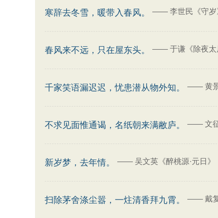
——
李世民《守岁
寒辞去冬雪，暖带入春风。
——
于谦《除夜太
春风来不远，只在屋东头。
——
黄
千家笑语漏迟迟，忧患潜从物外知。
——
文
不求见面惟通谒，名纸朝来满敝庐。
——
吴文英《醉桃源·元日》
新岁梦，去年情。
——
戴
扫除茅舍涤尘嚣，一炷清香拜九霄。