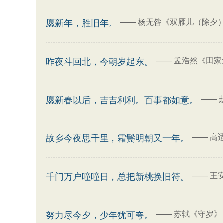
——
杨无咎《双雁儿（除夕
愿新年，胜旧年。
——
孟浩然《田家
昨夜斗回北，今朝岁起东。
——
愿新春以后，吉吉利利。百事都如意。
——
高
故乡今夜思千里，霜鬓明朝又一年。
——
王
千门万户曈曈日，总把新桃换旧符。
——
苏轼《守岁》
努力尽今夕，少年犹可夸。