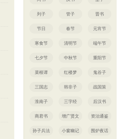
列子
管子
晋书
节日
春节
元宵节
寒食节
清明节
端午节
七夕节
中秋节
重阳节
菜根谭
红楼梦
鬼谷子
三国志
韩非子
战国策
淮南子
三字经
后汉书
商君书
增广贤文
资治通鉴
孙子兵法
小窗幽记
围炉夜话