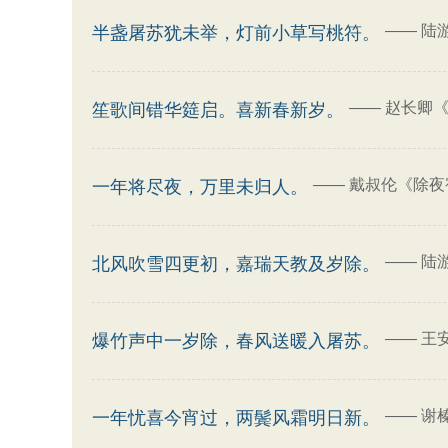
——
陆
半盏屠苏犹未举，灯前小草写桃符。
——
赵长卿《
笙歌间错华筵启。喜新春新岁。
——
戴叔伦《除夜
一年将尽夜，万里未归人。
——
陆
北风吹雪四更初，嘉瑞天教及岁除。
——
王
爆竹声中一岁除，春风送暖入屠苏。
——
谢
一年忧喜今宵过，两鬓风霜明日新。