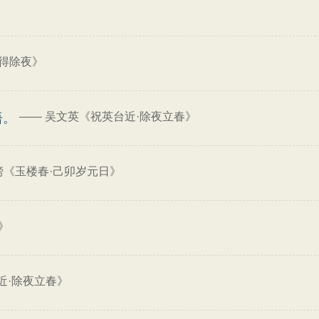
得除夜》
——
吴文英《祝英台近·除夜立春》
语。
滂《玉楼春·己卯岁元日》
》
近·除夜立春》