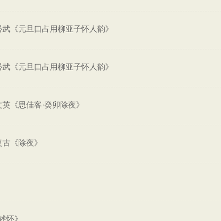
必武《元旦口占用柳亚子怀人韵》
必武《元旦口占用柳亚子怀人韵》
文英《思佳客·癸卯除夜》
复古《除夜》
述怀》