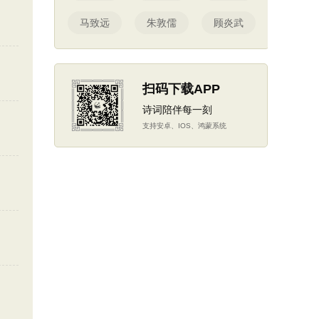
马致远
朱敦儒
顾炎武
扫码下载APP
诗词陪伴每一刻
支持安卓、IOS、鸿蒙系统