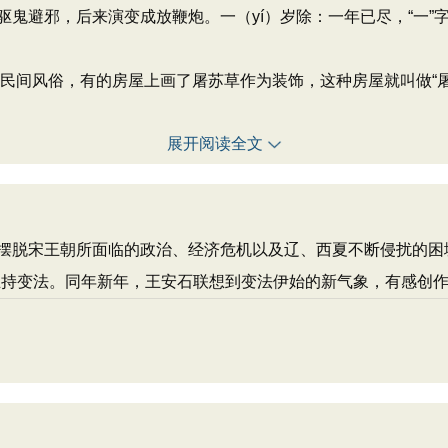
鬼避邪，后来演变成放鞭炮。一（yí）岁除：一年已尽，“一”字
南方民间风俗，有的房屋上画了屠苏草作为装饰，这种房屋就叫做“
展开阅读全文
摆脱宋王朝所面临的政治、经济危机以及辽、西夏不断侵扰的困境
主持变法。同年新年，王安石联想到变法伊始的新气象，有感创