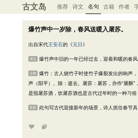
古文岛
推荐
诗文
名句
古籍
作者
爆竹声中一岁除，春风送暖入屠苏。
出自宋代
王安石
的《
元日
》
爆竹声中旧的一年已经过去，迎着和暖的春风
译文
爆竹：古人烧竹子时使竹子爆裂发出的响声，
注释
声（阳平）。除：逝去。屠苏：屠苏，亦作“屠酥”
是指屠苏酒，饮屠苏酒也是古代过年时的一种习俗
此句写古代迎接新年的场景，诗人抓住春节具
赏析