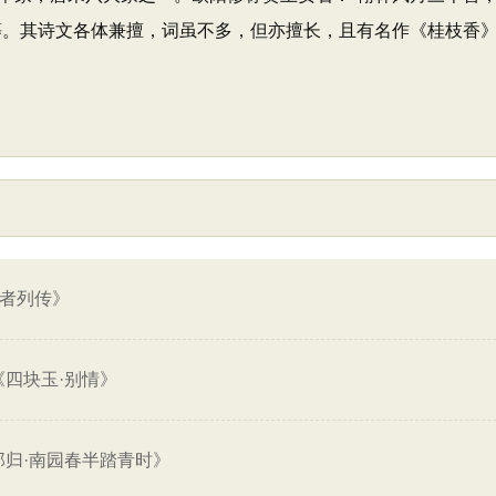
等。其诗文各体兼擅，词虽不多，但亦擅长，且有名作《桂枝香
宦者列传》
《四块玉·别情》
郎归·南园春半踏青时》