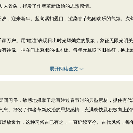
人景象，抒发了作者革新政治的思想感情。
岁，迎来新年。起句紧扣题目，渲染春节热闹欢乐的气氛。次句
家万户。用“曈曈”表现日出时光辉灿烂的景象，象征无限光明美
绘有神像、挂在门上避邪的桃木板。每年元旦取下旧桃符，换上新
展开阅读全文
间习俗，敏感地摄取了老百姓过春节时的典型素材，抓住有代
气息。抒发了作者革新政治的思想感情，充满欢快及积极向上的
燃放爆竹，这种习俗古已有之，一直延续至今。古代风俗，每