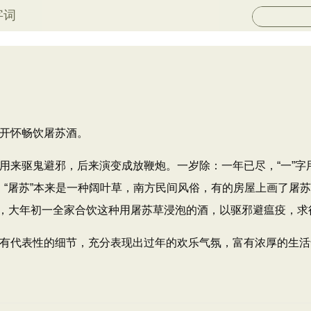
字词
开怀畅饮屠苏酒。
用来驱鬼避邪，后来演变成放鞭炮。一岁除：一年已尽，“一”字
，“屠苏”本来是一种阔叶草，南方民间风俗，有的房屋上画了屠苏
，大年初一全家合饮这种用屠苏草浸泡的酒，以驱邪避瘟疫，求
有代表性的细节，充分表现出过年的欢乐气氛，富有浓厚的生活