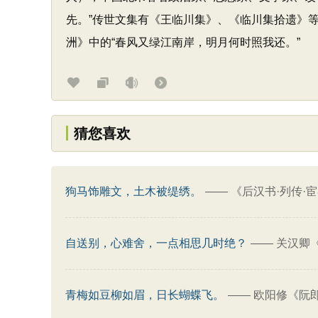
先。”传世文集有《王临川集》、《临川集拾遗》
洲》中的“春风又绿江南岸，明月何时照我还。”
猜您喜欢
狗马饰雕文，土木被缇绣。
——
《后汉书·列传·
自送别，心难舍，一点相思几时绝？
——
关汉卿
青梅如豆柳如眉，日长蝴蝶飞。
——
欧阳修《阮