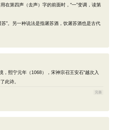
用在第四声（去声）字的前面时，“一”变调，读第
屠苏”。另一种说法是指屠苏酒，饮屠苏酒也是古代
，熙宁元年（1068），宋神宗召王安石“越次入
作了此诗。
完善