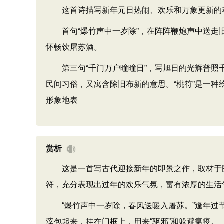
这首诗描写新年元日热闹、欢乐和万象更新的动
首句“爆竹声中一岁除”，在阵阵鞭炮声中送走旧
怀畅饮屠苏酒。
第三句“千门万户曈曈日”，写旭日的光辉普照千
民间习俗，又寓含除旧布新的意思。“桃符”是一种
形象地表
赏析
这是一首写古代迎接新年的即景之作，取材于民
符，充分表现出过年的欢乐气氛，富有浓厚的生活
“爆竹声中一岁除，春风送暖入屠苏。”逢年过节
滓包起来，挂在门框上，用来“驱邪”和躲避瘟疫。