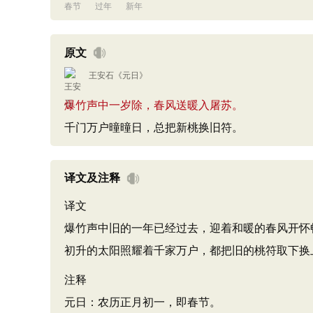
春节
过年
新年
原文
王安石
《
元日
》
爆竹声中一岁除，春风送暖入屠苏。
千门万户曈曈日，总把新桃换旧符。
译文及注释
译文
爆竹声中旧的一年已经过去，迎着和暖的春风开怀
初升的太阳照耀着千家万户，都把旧的桃符取下换
注释
元日：农历正月初一，即春节。