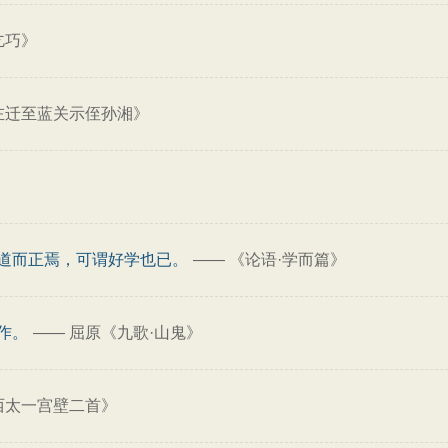
乞巧》
左迁至蓝关示侄孙湘》
道而正焉，可谓好学也已。
——
《论语·学而篇》
作。
——
屈原《九歌·山鬼》
西太一宫壁二首》