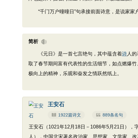
“千门万户曈曈日”句承接前面诗意，是说家家户
简析
《元日》是一首七言绝句，其中蕴含着
诗
人的
取了春节期间富有代表性的生活细节，如点燃爆竹
极向上的精神，乐观和奋发之情跃然纸上。
王安石
1922篇诗文
889条名句
王安石（1021年12月18日－1086年5月2
人），中国北宋著名政治家、思想家、文学家、改