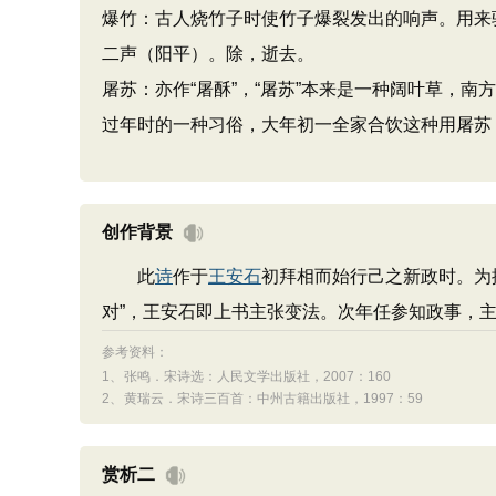
爆竹：古人烧竹子时使竹子爆裂发出的响声。用来驱
二声（阳平）。除，逝去。
屠苏：亦作“屠酥”，“屠苏”本来是一种阔叶草，
过年时的一种习俗，大年初一全家合饮这种用屠苏
创作背景
此
诗
作于
王安石
初拜相而始行己之新政时。为
对”，王安石即上书主张变法。次年任参知政事，
参考资料：
1、
张鸣．宋诗选：人民文学出版社，2007：160
2、
黄瑞云．宋诗三百首：中州古籍出版社，1997：59
赏析二