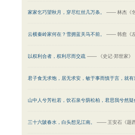
家家乞巧望秋月，穿尽红丝几万条。
——
林杰《
云横秦岭家何在？雪拥蓝关马不前。
——
韩愈《
以权利合者，权利尽而交疏
——
《史记·郑世家》
君子食无求饱，居无求安，敏于事而慎于言，就有
山中人兮芳杜若，饮石泉兮荫松柏，君思我兮然疑
三十六陂春水，白头想见江南。
——
王安石《题