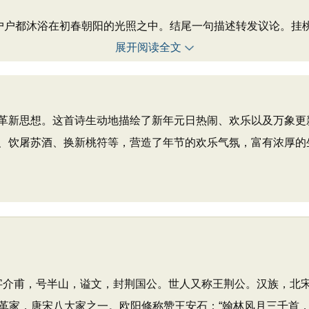
户都沐浴在初春朝阳的光照之中。结尾一句描述转发议论。挂
展开阅读全文
革新思想。这首诗生动地描绘了新年元日热闹、欢乐以及万象更
、饮屠苏酒、换新桃符等，营造了年节的欢乐气氛，富有浓厚的
1日），字介甫，号半山，谥文，封荆国公。世人又称王荆公。汉族
革家，唐宋八大家之一。欧阳修称赞王安石：“翰林风月三千首