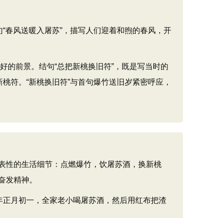
“春风送暖入屠苏”，描写人们迎着和煦的春风，开
好的前景。结句“总把新桃换旧符”，既是写当时的
桃符。“新桃换旧符”与首句爆竹送旧岁紧密呼应，
表性的生活细节：点燃爆竹，饮屠苏酒，换新桃
奋发精神。
年正月初一，全家老小喝屠苏酒，然后用红布把渣