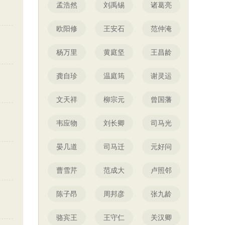
孟浩然
刘禹锡
诸葛亮
欧阳修
王安石
范仲淹
杨万里
黄庭坚
王昌龄
龚自珍
温庭筠
谢灵运
文天祥
柳宗元
曾国藩
韦应物
刘长卿
司马光
晏几道
司马迁
元好问
曹雪芹
范成大
卢照邻
陈子昂
周邦彦
张九龄
骆宾王
王守仁
关汉卿