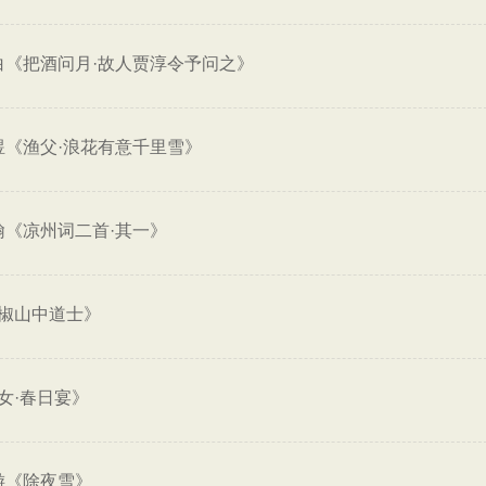
白《把酒问月·故人贾淳令予问之》
煜《渔父·浪花有意千里雪》
翰《凉州词二首·其一》
椒山中道士》
女·春日宴》
游《除夜雪》