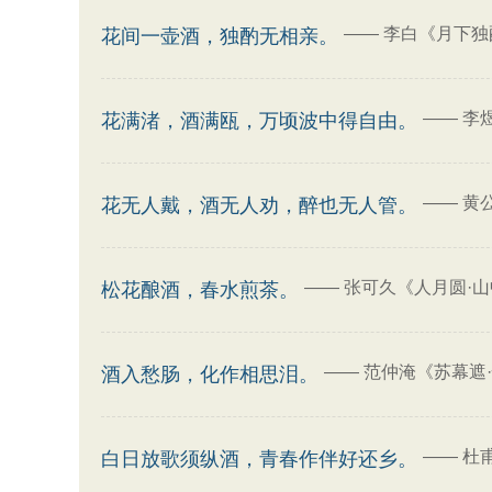
——
李白《月下独
花间一壶酒，独酌无相亲。
——
李
花满渚，酒满瓯，万顷波中得自由。
——
黄
花无人戴，酒无人劝，醉也无人管。
——
张可久《人月圆·
松花酿酒，春水煎茶。
——
范仲淹《苏幕遮
酒入愁肠，化作相思泪。
——
杜
白日放歌须纵酒，青春作伴好还乡。