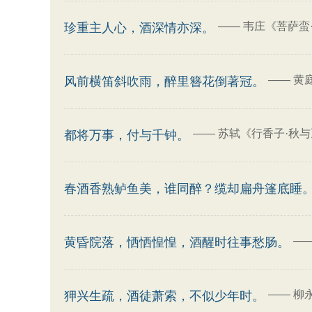
——
韦庄《菩萨蛮
珍重主人心，酒深情亦深。
——
黄
风前横笛斜吹雨，醉里簪花倒著冠。
——
苏轼《行香子·秋与
都将万事，付与千钟。
春酒香熟鲈鱼美，谁同醉？缆却扁舟篷底睡
—
黄昏院落，恓恓惶惶，酒醒时往事愁肠。
——
柳
狎兴生疏，酒徒萧索，不似少年时。