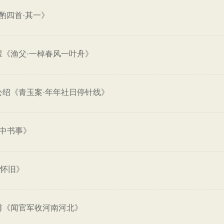
酌四首·其一》
煜《渔父·一棹春风一叶舟》
公绍《青玉案·年年社日停针线》
山中书事》
·怀旧》
甫《闻官军收河南河北》