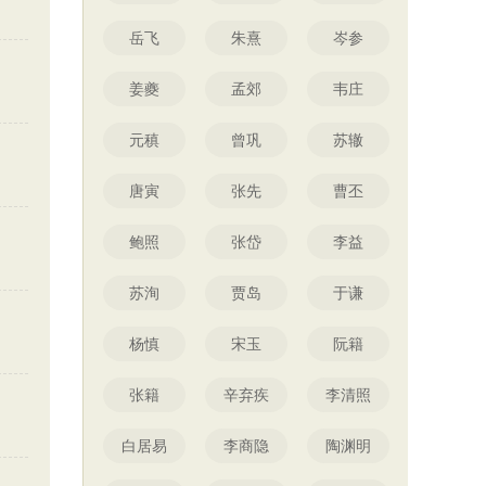
岳飞
朱熹
岑参
姜夔
孟郊
韦庄
元稹
曾巩
苏辙
唐寅
张先
曹丕
鲍照
张岱
李益
苏洵
贾岛
于谦
杨慎
宋玉
阮籍
张籍
辛弃疾
李清照
白居易
李商隐
陶渊明