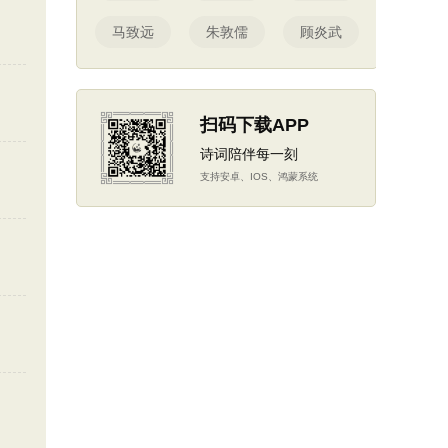
马致远
朱敦儒
顾炎武
扫码下载APP
诗词陪伴每一刻
支持安卓、IOS、鸿蒙系统