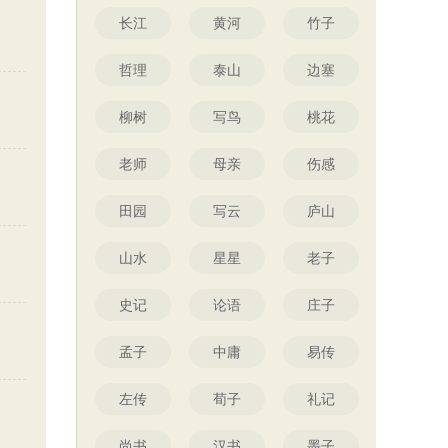
长江
黄河
竹子
哲理
泰山
边塞
柳树
写鸟
桃花
老师
母亲
伤感
田园
写云
庐山
山水
星星
老子
史记
论语
庄子
孟子
中庸
易传
左传
荀子
礼记
尚书
汉书
墨子