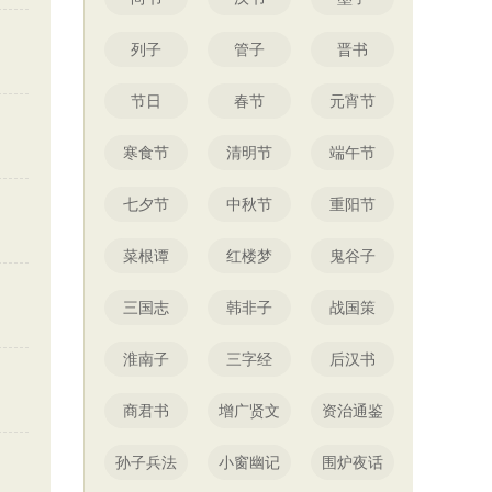
列子
管子
晋书
节日
春节
元宵节
寒食节
清明节
端午节
七夕节
中秋节
重阳节
菜根谭
红楼梦
鬼谷子
三国志
韩非子
战国策
淮南子
三字经
后汉书
商君书
增广贤文
资治通鉴
孙子兵法
小窗幽记
围炉夜话