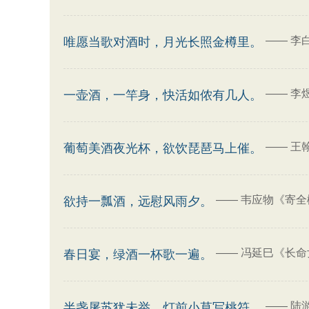
——
李
唯愿当歌对酒时，月光长照金樽里。
——
李
一壶酒，一竿身，快活如侬有几人。
——
王
葡萄美酒夜光杯，欲饮琵琶马上催。
——
韦应物《寄全
欲持一瓢酒，远慰风雨夕。
——
冯延巳《长命
春日宴，绿酒一杯歌一遍。
——
陆
半盏屠苏犹未举，灯前小草写桃符。