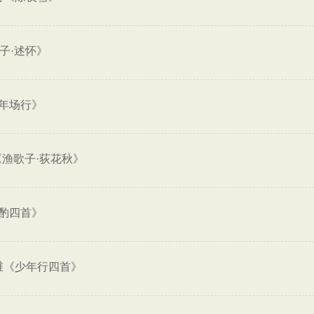
子·述怀》
年场行》
渔歌子·荻花秋》
酌四首》
维《少年行四首》