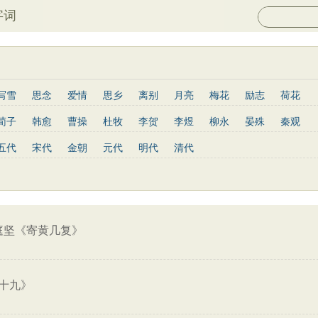
字词
写雪
思念
爱情
思乡
离别
月亮
梅花
励志
荷花
菊花
长江
黄河
竹子
哲理
泰山
边塞
柳树
写鸟
荀子
韩愈
曹操
杜牧
李贺
李煜
柳永
晏殊
秦观
庐山
山水
星星
老子
史记
论语
庄子
孟子
中庸
姜夔
孟郊
韦庄
元稹
曾巩
苏辙
唐寅
张先
曹丕
五代
宋代
金朝
元代
明代
清代
墨子
列子
管子
晋书
节日
春节
元宵节
寒食节
杨慎
宋玉
阮籍
张籍
辛弃疾
李清照
白居易
李商隐
菜根谭
红楼梦
鬼谷子
三国志
韩非子
战国策
淮南子
王安石
范仲淹
杨万里
黄庭坚
王昌龄
龚自珍
温庭筠
通鉴
孙子兵法
小窗幽记
围炉夜话
格言联璧
文心雕龙
刘长卿
司马光
晏几道
司马迁
元好问
曹雪芹
范成大
王守仁
关汉卿
马致远
朱敦儒
顾炎武
纳兰性德
庭坚《寄黄几复》
十九》