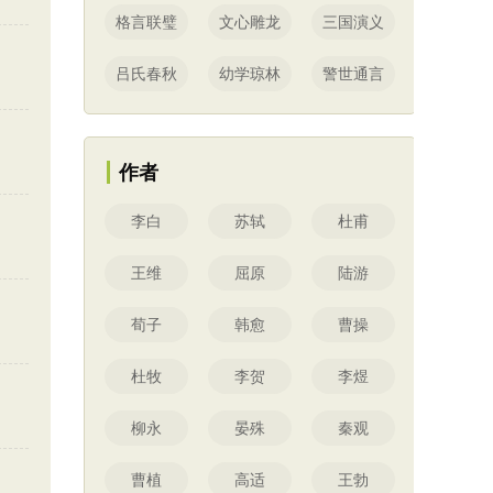
格言联璧
文心雕龙
三国演义
吕氏春秋
幼学琼林
警世通言
作者
李白
苏轼
杜甫
王维
屈原
陆游
荀子
韩愈
曹操
杜牧
李贺
李煜
柳永
晏殊
秦观
曹植
高适
王勃