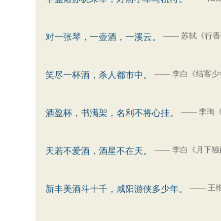
——
苏轼《行香
对一张琴，一壶酒，一溪云。
——
李白《结客少
笑尽一杯酒，杀人都市中。
——
李珣《
酒盈杯，书满架，名利不将心挂。
——
李白《月下独
天若不爱酒，酒星不在天。
——
王
新丰美酒斗十千，咸阳游侠多少年。