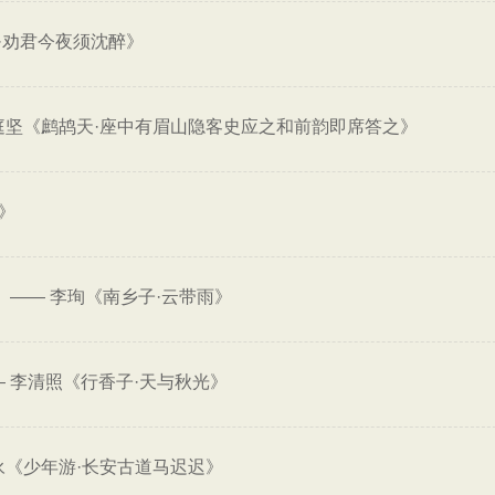
·劝君今夜须沈醉》
庭坚《鹧鸪天·座中有眉山隐客史应之和前韵即席答之》
》
——
李珣《南乡子·云带雨》
。
—
李清照《行香子·天与秋光》
永《少年游·长安古道马迟迟》