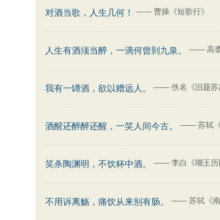
——
曹操《短歌行》
对酒当歌，人生几何！
——
高
人生有酒须当醉，一滴何曾到九泉。
——
佚名《旧题苏武
我有一罇酒，欲以赠远人。
——
苏轼《
酒醒还醉醉还醒，一笑人间今古。
——
李白《嘲王历
笑杀陶渊明，不饮杯中酒。
——
苏轼《南
不用诉离觞，痛饮从来别有肠。