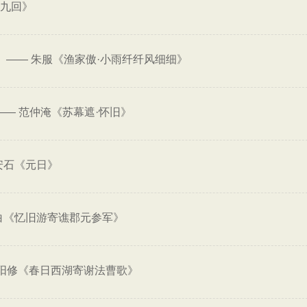
十九回》
——
朱服《渔家傲·小雨纤纤风细细》
。
——
范仲淹《苏幕遮·怀旧》
安石《元日》
白《忆旧游寄谯郡元参军》
阳修《春日西湖寄谢法曹歌》