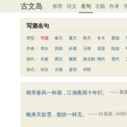
古文岛
推荐
诗文
名句
古籍
作者
写酒名句
类型：
写酒
春天
夏天
秋天
冬天
爱国
写雨
友情
感恩
写风
西湖
读书
作者：
李白
苏轼
杜甫
王维
屈原
陆游
桃花
老师
母亲
伤感
田园
写云
曹植
高适
王勃
岳飞
朱熹
岑参
朝代：
先秦
两汉
魏晋
南北朝
隋代
唐代
易传
左传
荀子
礼记
尚书
汉书
鲍照
张岱
李益
苏洵
贾岛
于谦
形式：
诗文
古籍
谚语
对联
清明节
端午节
七夕节
中秋节
重阳节
陶渊明
孟浩然
刘禹锡
诸葛亮
欧阳修
三字经
后汉书
商君书
增广贤文
资治
谢灵运
文天祥
柳宗元
曾国藩
韦应物
三国演义
吕氏春秋
幼学琼林
警世通言
卢照邻
陈子昂
周邦彦
张九龄
骆宾王
——
黄
桃李春风一杯酒，江湖夜雨十年灯。
司马相如
——
白居易《问刘
晚来天欲雪，能饮一杯无。