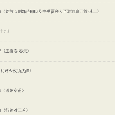
白《陪族叔刑部侍郎晔及中书贾舍人至游洞庭五首·其二》
十九》
祁《玉楼春·春景》
·劝君今夜须沈醉》
颀《送陈章甫》
白《行路难三首》