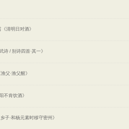
翥《清明日对酒》
诗 / 别诗四首·其一》
渔父·渔父醒》
阳不肯饮酒》
乡子·和杨元素时移守密州》