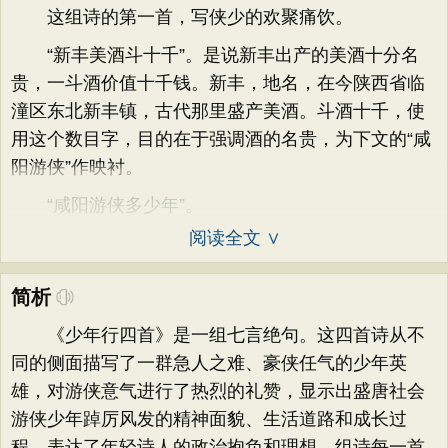
这组诗的第一首，写侠少的欢聚痛饮。
“新丰美酒斗十千”。是说新丰出产的美酒十分名
贵，一斗酒价值十千钱。新丰，地名，在今陕西省临
潼区东北新丰镇，古代那里盛产美酒。斗酒十千，使
用这个数目字，目的在于强调酒的名贵，为下文的“咸
阳游侠”作映衬。
“咸阳游侠多少年”。
阅读全文 ∨
简析
《少年行四首》是一组七言绝句。这四首诗从不
同的侧面描写了一群急人之难、豪侠任气的少年英
雄，对游侠意气进行了热烈的礼赞，显示出盛唐社会
游侠少年踔厉风发的精神面貌、生活道路和成长过
程，表达了年轻诗人的政治抱负和理想。组诗每一首