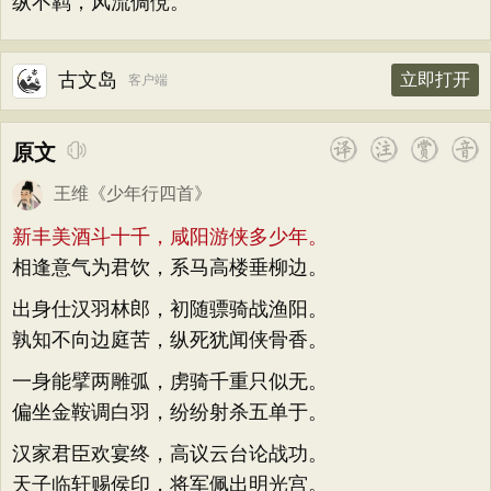
纵不羁，风流倜傥。
古文岛
立即打开
客户端
原文
王维
《
少年行四首
》
新丰美酒斗十千，咸阳游侠多少年。
相逢意气为君饮，系马高楼垂柳边。
出身仕汉羽林郎，初随骠骑战渔阳。
孰知不向边庭苦，纵死犹闻侠骨香。
一身能擘两雕弧，虏骑千重只似无。
偏坐金鞍调白羽，纷纷射杀五单于。
汉家君臣欢宴终，高议云台论战功。
天子临轩赐侯印，将军佩出明光宫。