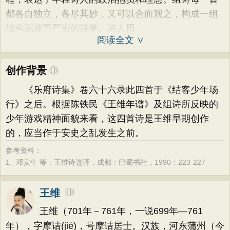
都各自独立，各尽其妙，又可以合而观之，构成一组
结构完整而严密的诗章。诗人用
阅读全文 ∨
创作背景
《乐府诗集》卷六十六录此四首于《结客少年场
行》之后。根据陈铁民《王维年谱》及组诗所反映的
少年游戏精神面貌来看，这四首诗是王维早期创作
的，应当作于安史之乱发生之前。
参考资料：
1、
邓安生 等．王维诗选译．成都：巴蜀书社，1990：223-227
王维
王维（701年－761年，一说699年—761
年），字摩诘(jié)，号摩诘居士。汉族，河东蒲州（今