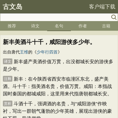
古文岛
客户端下载
推荐
诗文
名句
作者
古籍
新丰美酒斗十千，咸阳游侠多少年。
出自唐代
王维
的《
少年行四首
》
新丰盛产美酒价值万贯，出没都城长安的游侠多
译文
是少年。
新丰：在今陕西省西安市临潼区东北，盛产美
注释
酒。斗十千：指美酒名贵，价值万贯。咸阳：本指战
国时秦国的都城咸阳，这里用来代指唐朝都城长安。
斗酒十千，强调酒的名贵，与“咸阳游侠”作映
赏析
衬，写出一群朝气蓬勃的少年英雄，展现出游侠的豪