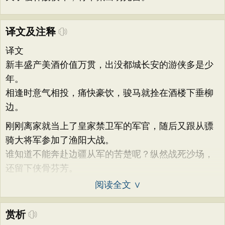
译文及注释
译文
新丰盛产美酒价值万贯，出没都城长安的游侠多是少
年。
相逢时意气相投，痛快豪饮，骏马就拴在酒楼下垂柳
边。
刚刚离家就当上了皇家禁卫军的军官，随后又跟从骠
骑大将军参加了渔阳大战。
谁知道不能奔赴边疆从军的苦楚呢？纵然战死沙场，
还留下侠骨芬芳。
阅读全文 ∨
赏析