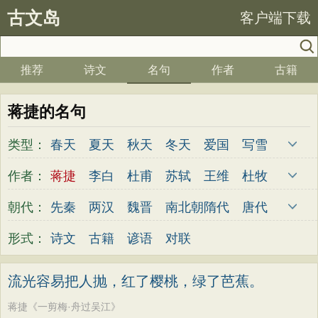
古文岛
客户端下载
推荐
诗文
名句
作者
古籍
蒋捷的名句
类型：
春天
夏天
秋天
冬天
爱国
写雪
思念
爱情
思乡
离别
月亮
梅花
作者：
蒋捷
李白
杜甫
苏轼
王维
杜牧
励志
荷花
写雨
友情
感恩
写风
陆游
李煜
元稹
韩愈
岑参
齐己
朝代：
先秦
两汉
魏晋
南北朝
隋代
唐代
西湖
读书
菊花
长江
黄河
竹子
贾岛
柳永
曹操
李贺
曹植
张籍
五代
宋代
金朝
元代
明代
清代
形式：
诗文
古籍
谚语
对联
哲理
泰山
边塞
柳树
写鸟
桃花
孟郊
皎然
许浑
罗隐
贯休
韦庄
老师
母亲
伤感
田园
写云
庐山
屈原
王勃
张祜
王建
晏殊
岳飞
流光容易把人抛，红了樱桃，绿了芭蕉。
山水
星星
荀子
孟子
论语
墨子
姚合
卢纶
秦观
钱起
朱熹
韩偓
蒋捷《一剪梅·舟过吴江》