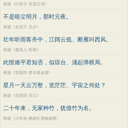
蒋捷《行香子·舟宿兰湾》
不是暗尘明月，那时元夜。
蒋捷《女冠子·元夕》
壮年听雨客舟中，江阔云低、断雁叫西风。
蒋捷《虞美人·听雨》
此恨难平君知否，似琼台、涌起弹棋局。
蒋捷《贺新郎·梦冷黄金屋》
星月一天云万壑，览茫茫、宇宙之何处？
蒋捷《贺新郎·吴江》
二十年来，无家种竹，犹借竹为名。
蒋捷《少年游·枫林红透晚烟青》