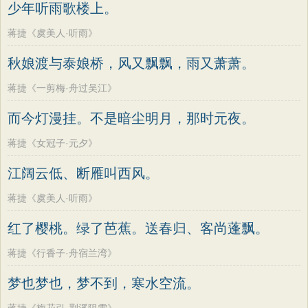
少年听雨歌楼上。
蒋捷《虞美人·听雨》
秋娘渡与泰娘桥，风又飘飘，雨又萧萧。
蒋捷《一剪梅·舟过吴江》
而今灯漫挂。不是暗尘明月，那时元夜。
蒋捷《女冠子·元夕》
江阔云低、断雁叫西风。
蒋捷《虞美人·听雨》
红了樱桃。绿了芭蕉。送春归、客尚蓬飘。
蒋捷《行香子·舟宿兰湾》
梦也梦也，梦不到，寒水空流。