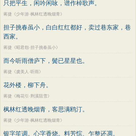
只把平生，闲吟闲咏，谱作棹歌声。
蒋捷《少年游·枫林红透晚烟青》
担子挑春虽小，白白红红都好，卖过巷东家，巷
西家。
蒋捷《昭君怨·担子挑春虽小》
而今听雨僧庐下，鬓已星星也。
蒋捷《虞美人·听雨》
花外楼，柳下舟。
蒋捷《梅花引·荆溪阻雪》
枫林红透晚烟青，客思满鸥汀。
蒋捷《少年游·枫林红透晚烟青》
银字笙调。心字香烧。料芳悰、乍整还凋。