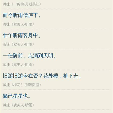
蒋捷《一剪梅·舟过吴江》
而今听雨僧庐下。
蒋捷《虞美人·听雨》
壮年听雨客舟中。
蒋捷《虞美人·听雨》
一任阶前、点滴到天明。
蒋捷《虞美人·听雨》
旧游旧游今在否？花外楼，柳下舟。
蒋捷《梅花引·荆溪阻雪》
鬓已星星也。
蒋捷《虞美人·听雨》