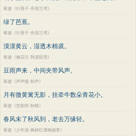
蒋捷《行香子·舟宿兰湾》
绿了芭蕉。
蒋捷《行香子·舟宿兰湾》
漠漠黄云，湿透木棉裘。
蒋捷《梅花引·荆溪阻雪》
豆雨声来，中间夹带风声。
蒋捷《声声慢·秋声》
月有微黄篱无影，挂牵牛数朵青花小。
蒋捷《贺新郎·秋晓》
春风未了秋风到，老去万缘轻。
蒋捷《少年游·枫林红透晚烟青》