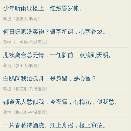
老子
史记
中庸
礼记
尚书
晋书
高适
方干
李峤
赵嘏
贺铸
郑谷
少年听雨歌楼上，红烛昏罗帐。
左传
论衡
管子
说苑
列子
国语
郑燮
张说
张炎
白居易
辛弃疾
蒋捷《虞美人·听雨》
节日
春节
元宵节
寒食节
清明节
李清照
刘禹锡
李商隐
陶渊明
何日归家洗客袍？银字笙调，心字香烧。
端午节
七夕节
中秋节
重阳节
孟浩然
柳宗元
王安石
欧阳修
蒋捷《一剪梅·舟过吴江》
韩非子
罗织经
菜根谭
红楼梦
韦应物
温庭筠
刘长卿
王昌龄
悲欢离合总无情，一任阶前、点滴到天明。
弟子规
战国策
后汉书
淮南子
杨万里
诸葛亮
范仲淹
陆龟蒙
商君书
水浒传
西游记
蒋捷《虞美人·听雨》
晏几道
周邦彦
杜荀鹤
吴文英
格言联璧
围炉夜话
增广贤文
白鸥问我泊孤舟，是身留，是心留？
马致远
皮日休
左丘明
张九龄
吕氏春秋
文心雕龙
醒世恒言
权德舆
黄庭坚
司马迁
皇甫冉
蒋捷《梅花引·荆溪阻雪》
警世通言
幼学琼林
小窗幽记
卓文君
文天祥
刘辰翁
陈子昂
都道无人愁似我，今夜雪，有梅花，似我愁。
三国演义
贞观政要
纳兰性德
蒋捷《梅花引·荆溪阻雪》
一片春愁待酒浇。江上舟摇，楼上帘招。