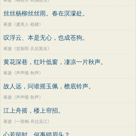
蒋捷《梅花引·荆溪阻雪》
丝丝杨柳丝丝雨。春在溟濛处。
蒋捷《虞美人·梳楼》
叹浮云、本是无心，也成苍狗。
蒋捷《贺新郎·兵后寓吴》
黄花深巷，红叶低窗，凄凉一片秋声。
蒋捷《声声慢·秋声》
故人远，问谁摇玉佩，檐底铃声。
蒋捷《声声慢·秋声》
江上舟摇，楼上帘招。
蒋捷《一剪梅·舟过吴江》
心若留时，何事锁眉头？