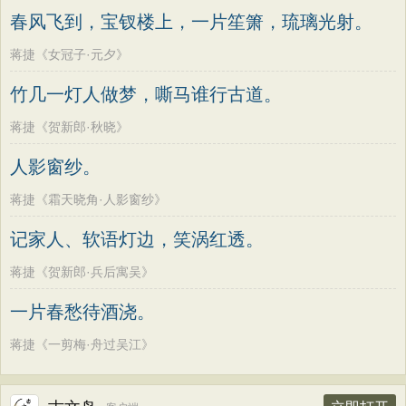
春风飞到，宝钗楼上，一片笙箫，琉璃光射。
蒋捷《女冠子·元夕》
竹几一灯人做梦，嘶马谁行古道。
蒋捷《贺新郎·秋晓》
人影窗纱。
蒋捷《霜天晓角·人影窗纱》
记家人、软语灯边，笑涡红透。
蒋捷《贺新郎·兵后寓吴》
一片春愁待酒浇。
蒋捷《一剪梅·舟过吴江》