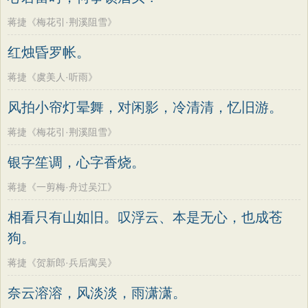
蒋捷《梅花引·荆溪阻雪》
红烛昏罗帐。
蒋捷《虞美人·听雨》
风拍小帘灯晕舞，对闲影，冷清清，忆旧游。
蒋捷《梅花引·荆溪阻雪》
银字笙调，心字香烧。
蒋捷《一剪梅·舟过吴江》
相看只有山如旧。叹浮云、本是无心，也成苍
狗。
蒋捷《贺新郎·兵后寓吴》
奈云溶溶，风淡淡，雨潇潇。