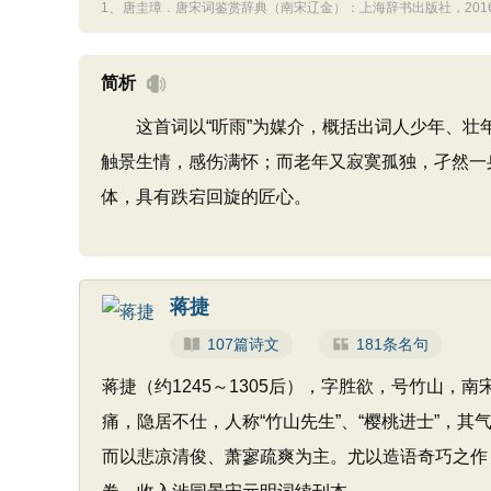
1、
唐圭璋．唐宋词鉴赏辞典（南宋辽金）：上海辞书出版社，2016：2
简析
这首词以“听雨”为媒介，概括出词人少年、壮年
触景生情，感伤满怀；而老年又寂寞孤独，孑然一
体，具有跌宕回旋的匠心。
蒋捷
107篇诗文
181条名句
蒋捷（约1245～1305后），字胜欲，号竹山，
痛，隐居不仕，人称“竹山先生”、“樱桃进士”，
而以悲凉清俊、萧寥疏爽为主。尤以造语奇巧之作