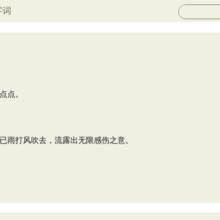
字词
点点。
已雨打风吹去，流露出无限感伤之意。