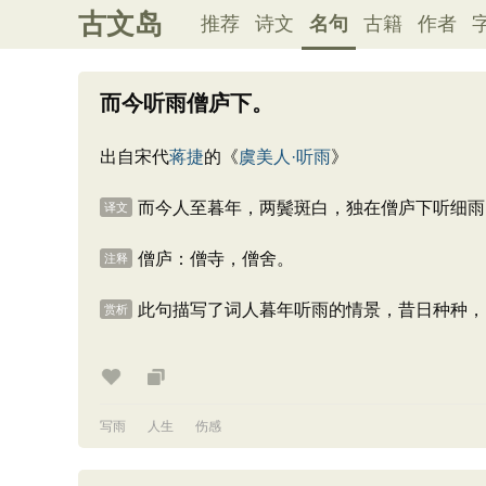
古文岛
推荐
诗文
名句
古籍
作者
而今听雨僧庐下。
出自宋代
蒋捷
的《
虞美人·听雨
》
而今人至暮年，两鬓斑白，独在僧庐下听细雨
译文
僧庐：僧寺，僧舍。
注释
此句描写了词人暮年听雨的情景，昔日种种，
赏析
写雨
人生
伤感