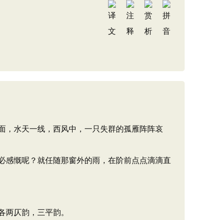
面，水天一线，西风中，一只失群的孤雁阵阵哀
必感慨呢？就任随那窗外的雨，在阶前点点滴滴直
各两仄韵，三平韵。