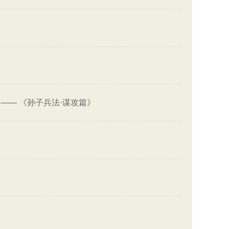
——
《孙子兵法·谋攻篇》