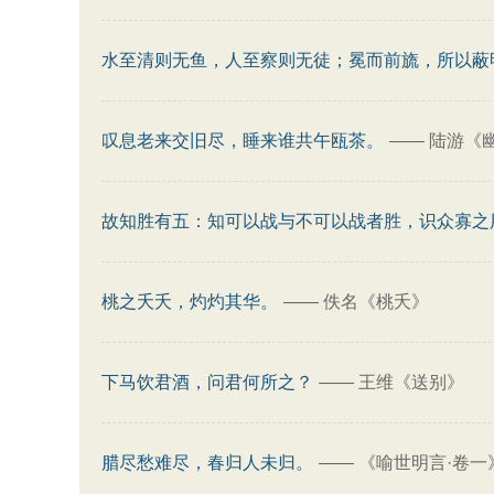
水至清则无鱼，人至察则无徒；冕而前旒，所以蔽
叹息老来交旧尽，睡来谁共午瓯茶。
——
陆游《
故知胜有五：知可以战与不可以战者胜，识众寡之
桃之夭夭，灼灼其华。
——
佚名《桃夭》
下马饮君酒，问君何所之？
——
王维《送别》
腊尽愁难尽，春归人未归。
——
《喻世明言·卷一