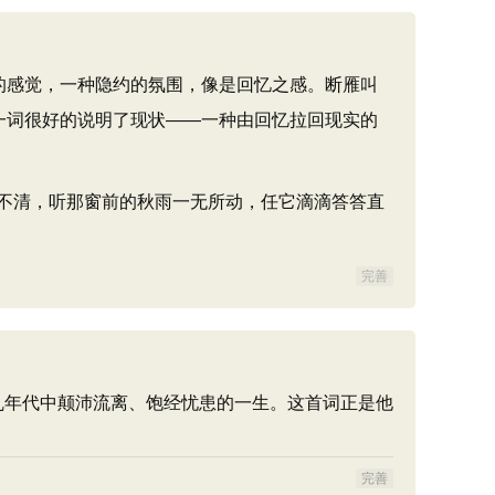
的感觉，一种隐约的氛围，像是回忆之感。断雁叫
一词很好的说明了现状——一种由回忆拉回现实的
不清，听那窗前的秋雨一无所动，任它滴滴答答直
完善
战乱年代中颠沛流离、饱经忧患的一生。这首词正是他
完善