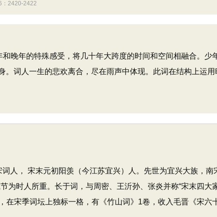
420-2422
和晚年的特殊感受，将几十年大跨度的时间和空间相融合。少
身。词人一生的悲欢离合，尽在雨声中体现。此词在结构上运用时
南宋词人， 宋末元初阳羡（今江苏宜兴）人。先世为宜兴大族，南
其气节为时人所重。长于词，与周密、王沂孙、张炎并称“宋末四大
，在宋季词坛上独标一格，有《竹山词》1卷，收入毛晋《宋六