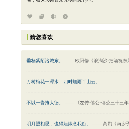
卷，收入涉园景宋元明词续刊本。
猜您喜欢
垂杨紫陌洛城东。
——
欧阳修《浪淘沙·把酒祝东
万树梅花一潭水，四时烟雨半山云。
不以一眚掩大德。
——
《左传·僖公·僖公三十三
明月照相思，也得姮娥念我痴。
——
高鹗《南乡