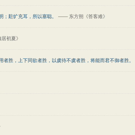
明；黈纩充耳，所以塞聪。
——
东方朔《答客难》
幽居初夏》
用者胜，上下同欲者胜，以虞待不虞者胜，将能而君不御者胜。
》