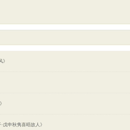
风》
年》
子·戊申秋隽喜晤故人》