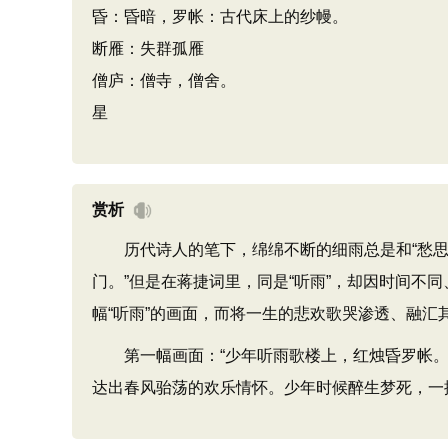
昏：昏暗，罗帐：古代床上的纱幔。
断雁：失群孤雁
僧庐：僧寺，僧舍。
星
赏析
历代诗人的笔下，绵绵不断的细雨总是和“愁思”
门。”但是在蒋捷词里，同是“听雨”，却因时间不
幅“听雨”的画面，而将一生的悲欢歌哭渗透、融汇
第一幅画面：“少年听雨歌楼上，红烛昏罗帐。”它
达出春风骀荡的欢乐情怀。少年时候醉生梦死，一