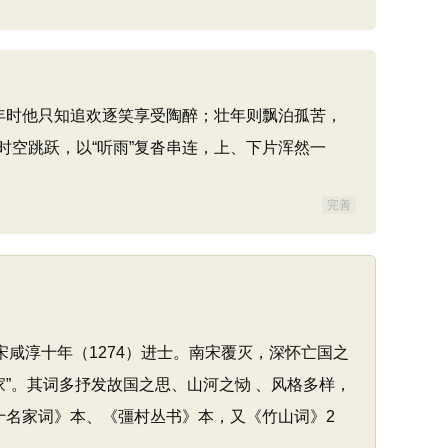
年时他只知追欢逐笑享受陶醉；壮年则飘泊孤苦，
空跳跃，以“听雨”复沓串连，上、下片浑然一
完善
宋咸淳十年（1274）进士。南宋覆灭，深怀亡国之
家”。其词多抒发故国之思、山河之恸 、风格多样，
十名家词》本、《彊村丛书》本，又《竹山词》2