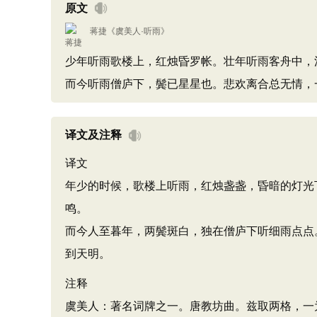
原文
蒋捷
《
虞美人·听雨
》
少年听雨歌楼上，红烛昏罗帐。壮年听雨客舟中，
而今听雨僧庐下，鬓已星星也。悲欢离合总无情，
译文及注释
译文
年少的时候，歌楼上听雨，红烛盏盏，昏暗的灯光
鸣。
而今人至暮年，两鬓斑白，独在僧庐下听细雨点点
到天明。
注释
虞美人：著名词牌之一。唐教坊曲。兹取两格，一