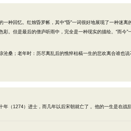
种回忆。红烛昏罗帐，其中“昏”一词很好地展现了一种迷离
色彩。但是最后的僧庐听雨中，完全是一种现实的描绘。“而今”
沧桑；老年时：历尽离乱后的憔悴枯槁一生的悲欢离合谁也说
十年（1274）进士，而几年以后宋朝就亡了 。他的一生是在