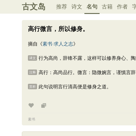
古文岛
推荐
诗文
名句
古籍
作者
高行微言，所以修身。
摘自《
素书·求人之志
》
行为高尚，辞锋不露，这样可以修养身心、陶
译文
高行：高尚品行。微言：隐微婉言，谨慎言辞
注释
此句说明言行清高便是修身之道。
赏析
素书