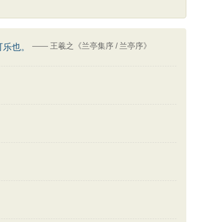
——
王羲之《兰亭集序 / 兰亭序》
可乐也。