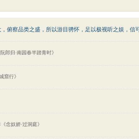
大，俯察品类之盛，所以游目骋怀，足以极视听之娱，信
阮郎归·南园春半踏青时》
城窟行》
祥《念奴娇·过洞庭》