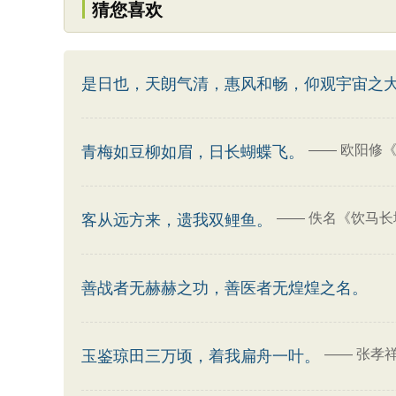
猜您喜欢
是日也，天朗气清，惠风和畅，仰观宇宙之
——
欧阳修《
青梅如豆柳如眉，日长蝴蝶飞。
——
佚名《饮马长
客从远方来，遗我双鲤鱼。
善战者无赫赫之功，善医者无煌煌之名。
——
张孝
玉鉴琼田三万顷，着我扁舟一叶。