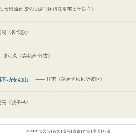
后天恩流夜郎忆旧游书怀赠江夏韦太守良宰》
居易《长恨歌》
—
张可久《卖花声·怀古》
——
杜甫《茅屋为秋风所破歌》
雨不动安如山。
葛亮《诫子书》
© 2026
古文岛
|
诗文
|
名句
|
古籍
|
作者
|
字词
|
纠错