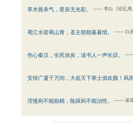
——
李白《经乱离
草木摇杀气，星辰无光彩。
——
白
蜀江水碧蜀山青，圣主朝朝暮暮情。
—
伤心秦汉，生民涂炭，读书人一声长叹。
安得广厦千万间，大庇天下寒士俱欢颜！风
——
诸
淫慢则不能励精，险躁则不能治性。