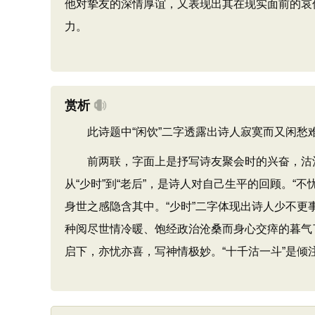
他对挚友的深情厚谊，又表现出其在现实面前的哀
力。
赏析
此诗题中“闲饮”二字透露出诗人寂寞而又闲愁
前两联，字面上是抒写诗友聚会时的兴奋，沽酒
从“少时”到“老后”，是诗人对自己生平的回顾。“不
身世之感隐含其中。“少时”二字体现出诗人少不更事
种阅尽世情冷暖、饱经政治沧桑而身心交瘁的暮气了
启下，亦忧亦喜，写神情极妙。“十千沽一斗”是倾注