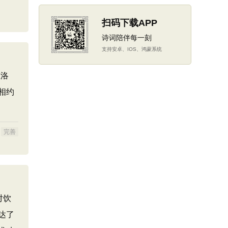
扫码下载APP
诗词陪伴每一刻
支持安卓、IOS、鸿蒙系统
在洛
相约
完善
对饮
达了