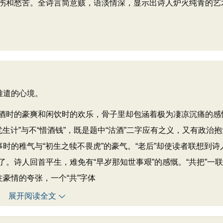
伤和愁苦。全诗言简意赅，语淡情深，显示出诗人炉火纯青的艺
难遣的心境。
时的豪爽和闲饮时的欢乐，骨子里却包涵着极为凄凉沉痛的感
忧生计”与不“惜酒钱”，既是题中“沽酒”二字应有之义，又有政治
时的稚气与“初生之犊不畏虎”的豪气。“老后”却使读者联想到诗
。诗人回首平生，难免有“早岁那知世事艰”的感慨。“共把”一
豪情的夸张，一个“共”字体
展开阅读全文