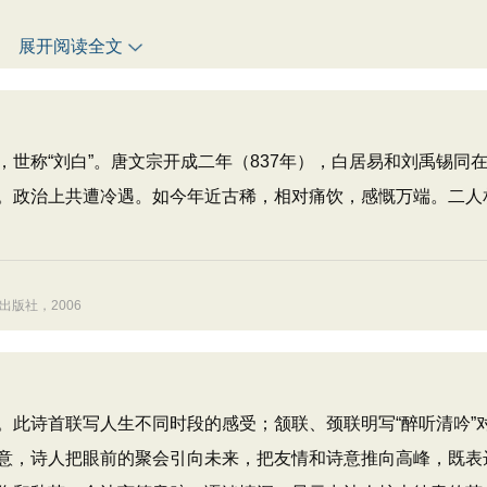
展开阅读全文
，世称“刘白”。唐文宗开成二年（837年），白居易和刘禹锡同
。政治上共遭冷遇。如今年近古稀，相对痛饮，感慨万端。二人
版社，2006
此诗首联写人生不同时段的感受；颔联、颈联明写“醉听清吟”
意，诗人把眼前的聚会引向未来，把友情和诗意推向高峰，既表