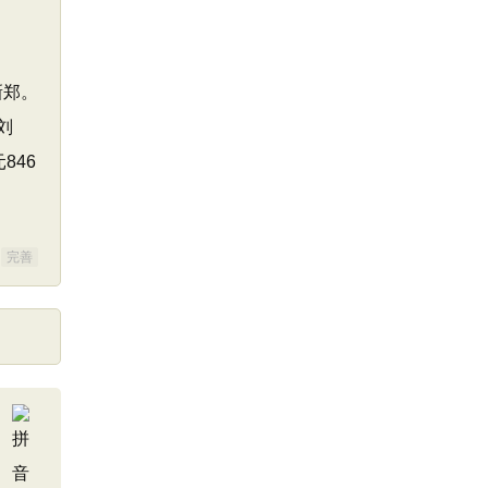
新郑。
刘
846
完善