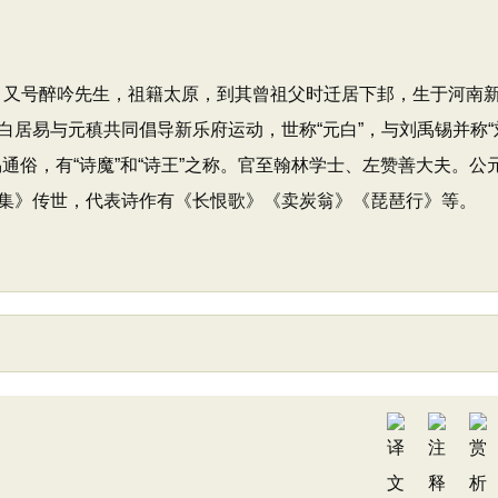
士，又号醉吟先生，祖籍太原，到其曾祖父时迁居下邽，生于河南
居易与元稹共同倡导新乐府运动，世称“元白”，与刘禹锡并称“
俗，有“诗魔”和“诗王”之称。官至翰林学士、左赞善大夫。公元
集》传世，代表诗作有《长恨歌》《卖炭翁》《琵琶行》等。