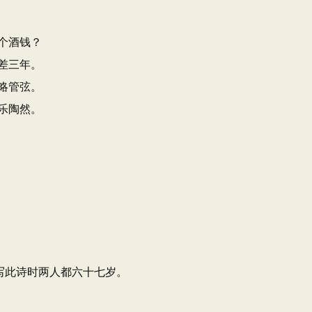
个酒钱？
差三年。
略管弦。
乐陶然。
写此诗时两人都六十七岁。