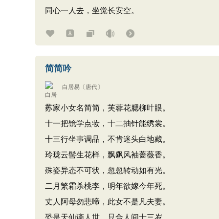
同心一人去，坐觉长安空。
简简吟
白居易
〔唐代〕
苏家小女名简简，芙蓉花腮柳叶眼。
十一把镜学点妆，十二抽针能绣裳。
十三行坐事调品，不肯迷头白地藏。
玲珑云髻生花样，飘飖风袖蔷薇香。
殊姿异态不可状，忽忽转动如有光。
二月繁霜杀桃李，明年欲嫁今年死。
丈人阿母勿悲啼，此女不是凡夫妻。
恐是天仙谪人世，只合人间十三岁。