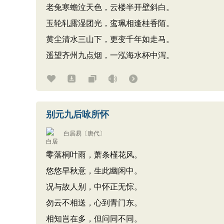
老兔寒蟾泣天色，云楼半开壁斜白。
玉轮轧露湿团光，鸾珮相逢桂香陌。
黄尘清水三山下，更变千年如走马。
遥望齐州九点烟，一泓海水杯中泻。
别元九后咏所怀
白居易
〔唐代〕
零落桐叶雨，萧条槿花风。
悠悠早秋意，生此幽闲中。
况与故人别，中怀正无悰。
勿云不相送，心到青门东。
相知岂在多，但问同不同。