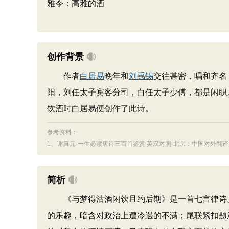
雅令：高雅的酒
创作背景
作者
白居易
晚年和
刘禹锡
交往甚密，唱和齐名
阳，刘任太子宾客分司，白任太子少傅，都是闲职
饮酒时白居易便创作了此诗。
参考资料：
1、
谢真元·一生必读唐诗三百首鉴赏 英汉对照·北京：中国对外翻译出
简析
《与梦得沽酒闲饮且约后期》是一首七言律诗。
的乐趣，暗含对政治上遭冷遇的不满；尾联紧扣题