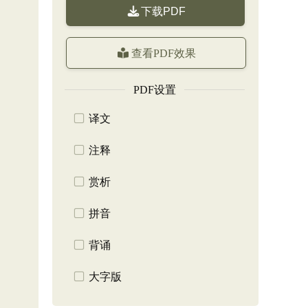
下载PDF
查看PDF效果
PDF设置
译文
注释
赏析
拼音
背诵
大字版