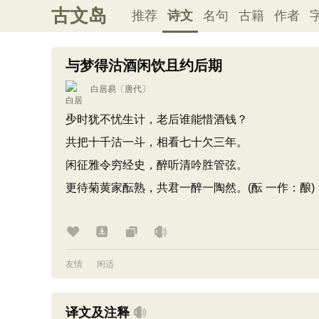
古文岛
推荐
诗文
名句
古籍
作者
与梦得沽酒闲饮且约后期
白居易
〔唐代〕
少时犹不忧生计，老后谁能惜酒钱？
共把十千沽一斗，相看七十欠三年。
闲征雅令穷经史，醉听清吟胜管弦。
更待菊黄家酝熟，共君一醉一陶然。(酝 一作：酿)
友情
闲适
译文及注释