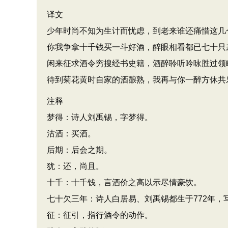
译文
少年时尚不知为生计而忧虑，到老来谁还痛惜这几
你我争拿十千钱买一斗好酒，醉眼相看都已七十只
闲来征求酒令穷搜经书史籍，酒醉聆听吟咏胜过领
待到菊花黄时自家的酒酿熟，我再与你一醉方休共
注释
梦得：诗人刘禹锡，字梦得。
沽酒：买酒。
后期：后会之期。
犹：还，尚且。
十千：十千钱，言酒价之高以示尽情豪饮。
七十欠三年：诗人白居易、刘禹锡都生于772年，
征：征引，指行酒令的动作。