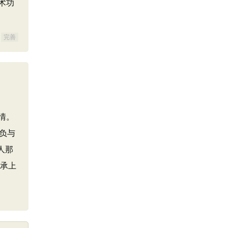
术功
完善
情。
抱负与
人那
联承上