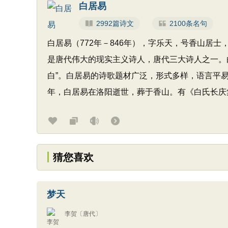
白居易
2992篇诗文
2100条名句
白居易（772年－846年），字乐天，号香山居
是唐代伟大的现实主义诗人，唐代三大诗人之一。白
白”。白居易的诗歌题材广泛，形式多样，语言平易通
年，白居易在洛阳逝世，葬于香山。有《白氏长庆
猜您喜欢
梦天
李贺
〔唐代〕