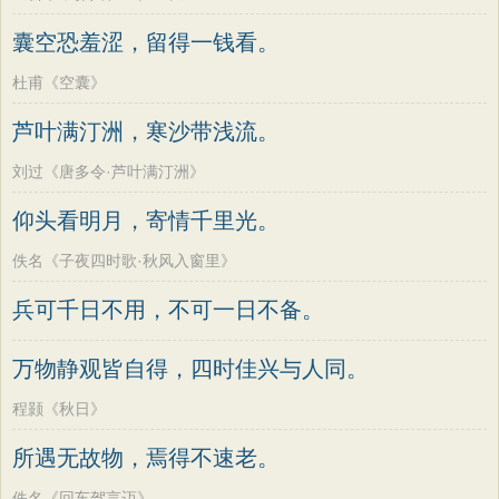
囊空恐羞涩，留得一钱看。
杜甫《空囊》
芦叶满汀洲，寒沙带浅流。
刘过《唐多令·芦叶满汀洲》
仰头看明月，寄情千里光。
佚名《子夜四时歌·秋风入窗里》
兵可千日不用，不可一日不备。
万物静观皆自得，四时佳兴与人同。
程颢《秋日》
所遇无故物，焉得不速老。
佚名《回车驾言迈》