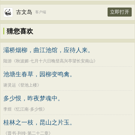
古文岛
立即打开
客户端
猜您喜欢
灞桥烟柳，曲江池馆，应待人来。
陆游《秋波媚·七月十六日晚登高兴亭望长安南山》
池塘生春草，园柳变鸣禽。
谢灵运《登池上楼》
多少恨，昨夜梦魂中。
李煜《忆江南·多少恨》
桂林之一枝，昆山之片玉。
《晋书·列传·第二十二章》