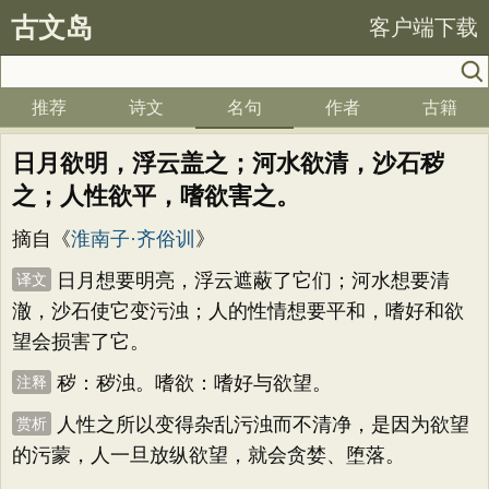
古文岛
客户端下载
推荐
诗文
名句
作者
古籍
日月欲明，浮云盖之；河水欲清，沙石秽
之；人性欲平，嗜欲害之。
摘自《
淮南子·齐俗训
》
日月想要明亮，浮云遮蔽了它们；河水想要清
译文
澈，沙石使它变污浊；人的性情想要平和，嗜好和欲
望会损害了它。
秽：秽浊。嗜欲：嗜好与欲望。
注释
人性之所以变得杂乱污浊而不清净，是因为欲望
赏析
的污蒙，人一旦放纵欲望，就会贪婪、堕落。