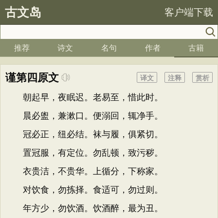
古文岛
客户端下载
推荐
诗文
名句
作者
古籍
谨第四原文
译文
注释
赏析
朝起早，夜眠迟。老易至，惜此时。
晨必盥，兼漱口。便溺回，辄净手。
冠必正，纽必结。袜与履，俱紧切。
置冠服，有定位。勿乱顿，致污秽。
衣贵洁，不贵华。上循分，下称家。
对饮食，勿拣择。食适可，勿过则。
年方少，勿饮酒。饮酒醉，最为丑。