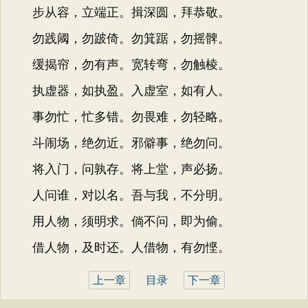
步从容，立端正。揖深圆，拜恭敬。
勿践阈，勿跛倚。勿箕踞，勿摇髀。
缓揭帘，勿有声。宽转弯，勿触棱。
执虚器，如执盈。入虚室，如有人。
事勿忙，忙多错。勿畏难，勿轻略。
斗闹场，绝勿近。邪僻事，绝勿问。
将入门，问孰存。将上堂，声必扬。
人问谁，对以名。吾与我，不分明。
用人物，须明求。倘不问，即为偷。
借人物，及时还。人借物，有勿悭。
上一章
目录
下一章