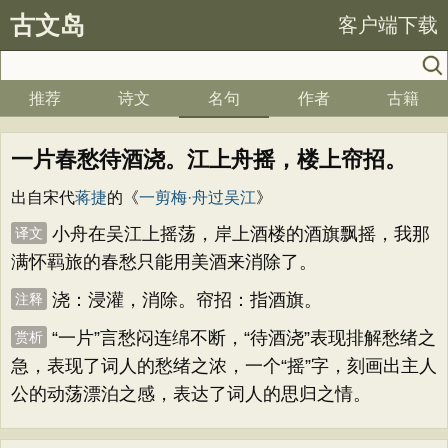
古文岛
客户端下载
推荐
诗文
名句
作者
古籍
一片春愁待酒浇。江上舟摇，楼上帘招。
出自宋代
蒋捷
的《
一剪梅·舟过吴江
》
小舟在吴江上摇荡，岸上酒楼的酒旗飘摇，我那
译文
满怀羁旅的春愁只能用美酒来消除了。
浇：浸灌，消除。帘招：指酒旗。
注释
“一片”言愁闷连绵不断，“待酒浇”表现排解愁绪之
赏析
急，表现了词人的愁绪之浓，一个“摇”字，刻画出主人
公的动荡漂泊之感，表达了词人的思归之情。