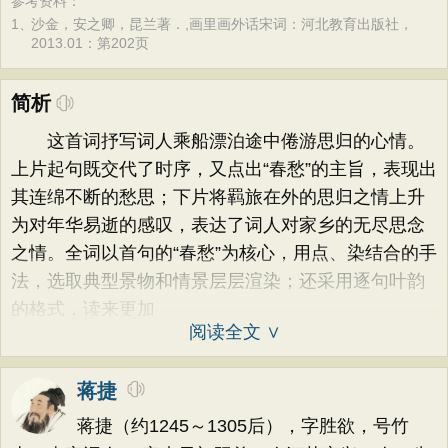
参考资料：
1、
沙金，安之卿，昆兰著．,画里画外话宋词：河北教育出版社，
2013.01：第202页
简析
这首词抒写词人乘船漂泊途中倦游思归的心情。
上片起句既交代了时序，又点出“春愁”的主旨，表现出
其连绵不断的愁思；下片将羁旅在外的思归之情上升
为对年华易逝的感叹，表达了词人对家乡的无尽思念
之情。全词以首句的“春愁”为核心，用点、染结合的手
法，选取典型景物和情景层层渲染；还采用逐句叶韵
的格式，读来更加
阅读全文 ∨
蒋捷
蒋捷（约1245～1305后），字胜欲，号竹