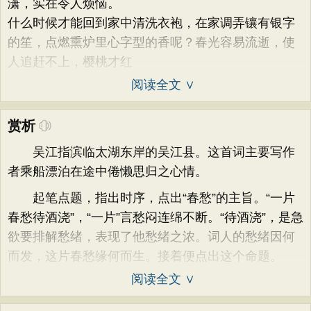
潇，实在令人烦恼。
什么时候才能回到家中清洗衣袍，在家调弄镶有银字
的笙，点燃熏炉里心字型的香呢？春光容易流逝，使
人追赶不上，樱桃才红
阅读全文 ∨
赏析
吴江指滨临太湖东岸的吴江县。这首词主要写作
者乘船漂泊在途中倦懒思归之心情。
起笔点题，指出时序，点出“春愁”的主旨。“一片
春愁待酒浇”，“一片”言愁闷连绵不断。“待酒浇”，是急
欲要排解愁绪，表现了他愁绪之浓。词人的愁绪因何
而发，这片春愁缘何而生。接着便点出这个命题。
阅读全文 ∨