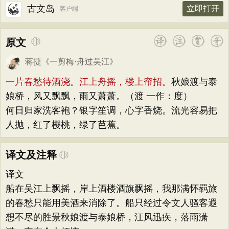
古文岛
立即打开
客户端
原文
蒋捷
《
一剪梅·舟过吴江
》
一片春愁待酒浇。江上舟摇，楼上帘招。
秋娘渡与泰
娘桥，风又飘飘，雨又萧萧。（渡 一作：度）
何日归家洗客袍？银字笙调，心字香烧。流光容易把
人抛，红了樱桃，绿了芭蕉。
译文及注释
译文
船在吴江上飘摇，岸上酒楼酒旗飘摇，我那满怀羁旅
的春愁只能用美酒来消除了。船只经过令文人骚客遐
想不尽的胜景秋娘渡与泰娘桥，江风迅疾，落雨潇