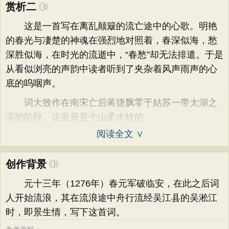
赏析二
这是一首写在离乱颠簸的流亡途中的心歌。明艳
的春光与凄楚的神魂在强烈地对照着，春深似海，愁
深胜似海，在时光的流逝中，“春愁”却无法排遣。于是
从看似浏亮的声韵中读者听到了夹杂着风声雨声的心
底的呜咽声。
词大致作在南宋亡后蒋捷飘零于姑苏一带太湖之
滨的阶段。这里原是个山柔水软的
阅读全文 ∨
创作背景
元十三年（1276年）春元军破临安，在此之后词
人开始流浪，其在流浪途中舟行流经吴江县的吴淞江
时，即景生情，写下这首词。