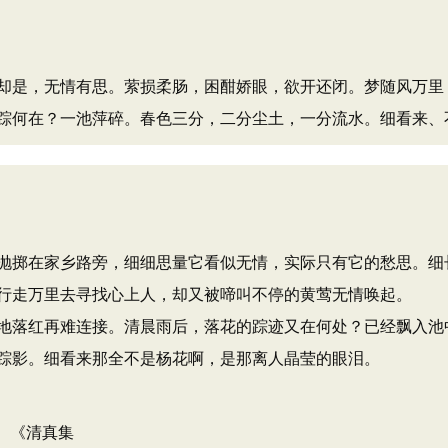
却是，无情有思。萦损柔肠，困酣娇眼，欲开还闭。梦随风万里
踪何在？一池萍碎。春色三分，二分尘土，一分流水。细看来、
抛掷在家乡路旁，细细思量它看似无情，实际只有它的愁思。细
行走万里去寻找心上人，却又被啼叫不停的黄莺无情唤起。
地落红再难连接。清晨雨后，落花的踪迹又在何处？已经飘入池
踪影。细看来那全不是杨花啊，是那离人晶莹的眼泪。
”。《清真集