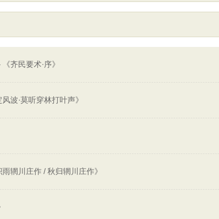
—
《齐民要术·序》
定风波·莫听穿林打叶声》
雨辋川庄作 / 秋归辋川庄作》
》