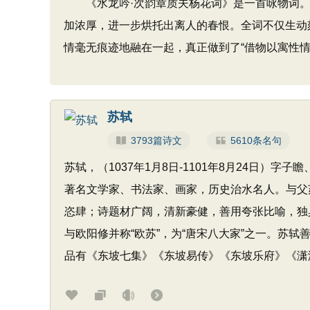
《水龙吟·次韵章质夫杨花词》是一首咏物词。
加浓厚，进一步烘托出离人的春恨。全词不仅生动
情毫无痕迹地融在一起，真正做到了“借物以寓性
苏轼
3793篇诗文
5610条名句
苏轼，（1037年1月8日-1101年8月24日
著名文学家、书法家、画家，历史治水名人。与父
恣肆；诗题材广阔，清新豪健，善用夸张比喻，独具
与欧阳修并称“欧苏”，为“唐宋八大家”之一。苏
品有《东坡七集》《东坡易传》《东坡乐府》《潇