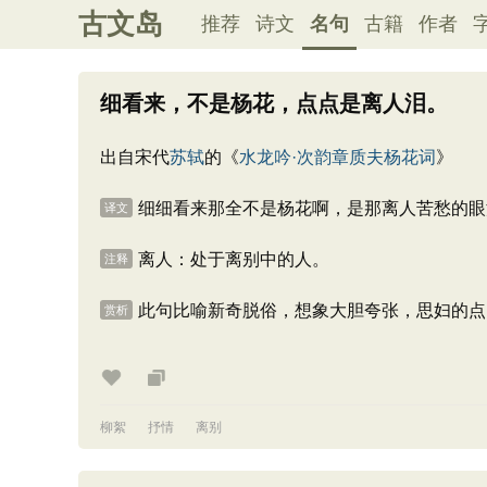
古文岛
推荐
诗文
名句
古籍
作者
细看来，不是杨花，点点是离人泪。
出自宋代
苏轼
的《
水龙吟·次韵章质夫杨花词
》
细细看来那全不是杨花啊，是那离人苦愁的眼
译文
离人：处于离别中的人。
注释
此句比喻新奇脱俗，想象大胆夸张，思妇的点
赏析
柳絮
抒情
离别