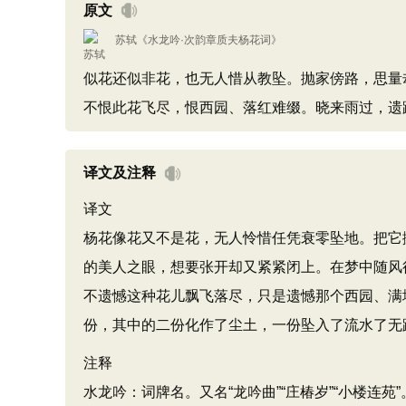
原文
苏轼
《
水龙吟·次韵章质夫杨花词
》
似花还似非花，也无人惜从教坠。抛家傍路，思量
不恨此花飞尽，恨西园、落红难缀。晓来雨过，遗
译文及注释
译文
杨花像花又不是花，无人怜惜任凭衰零坠地。把它
的美人之眼，想要张开却又紧紧闭上。在梦中随风
不遗憾这种花儿飘飞落尽，只是遗憾那个西园、满
份，其中的二份化作了尘土，一份坠入了流水了无
注释
水龙吟：词牌名。又名“龙吟曲”“庄椿岁”“小楼连苑