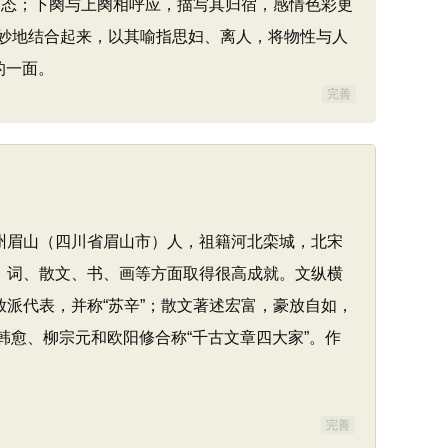
态；下阕与上阕相呼应，描写其归宿，感情色彩更
妙地结合起来，以其喻指思妇、离人，将物性与人
的一面。
完善
，眉州眉山（四川省眉山市）人，祖籍河北栾城，北宋
、词、散文、书、画等方面取得很高成就。文纵横
派代表，并称“苏辛”；散文著述宏富，豪放自如，
韩愈、柳宗元和欧阳修合称“千古文章四大家”。作
完善