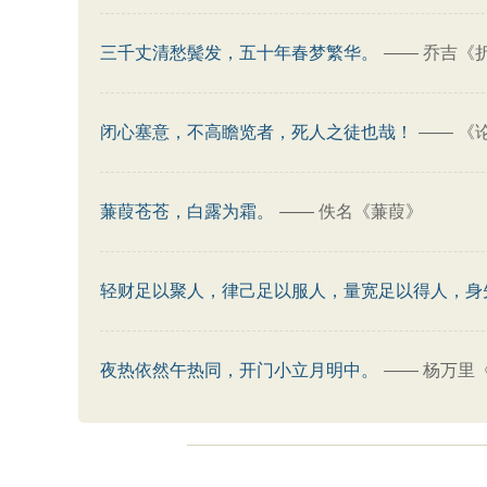
三千丈清愁鬓发，五十年春梦繁华。
——
乔吉《
闭心塞意，不高瞻览者，死人之徒也哉！
——
《
蒹葭苍苍，白露为霜。
——
佚名《蒹葭》
轻财足以聚人，律己足以服人，量宽足以得人，身
夜热依然午热同，开门小立月明中。
——
杨万里