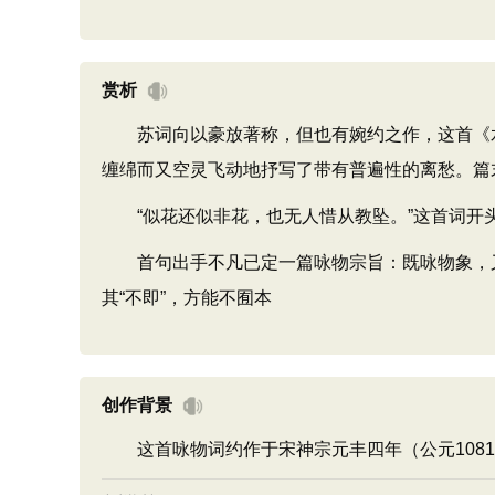
赏析
苏词向以豪放著称，但也有婉约之作，这首《水龙吟
缠绵而又空灵飞动地抒写了带有普遍性的离愁。篇
“似花还似非花，也无人惜从教坠。”这首词开
首句出手不凡已定一篇咏物宗旨：既咏物象，又写
其“不即”，方能不囿本
创作背景
这首咏物词约作于宋神宗元丰四年（公元1081