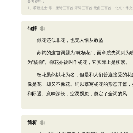
参考资料：
1、
蘅塘退士 等．唐诗三百首·宋词三百首·元曲三百首．北京：华文出
句解
似花还似非花，也无人惜从教坠
苏轼的这首词题为“咏杨花”，而章质夫词则为咏
为“杨柳”。柳花亦被叫作杨花，它实际上是柳絮。
杨花虽然以花为名，但是和人们普遍接受的花的
像是花，却又不像花。词以摹写杨花的形态开篇，
和际遇。意味深长，空灵飘忽，奠定了全词的风
简析