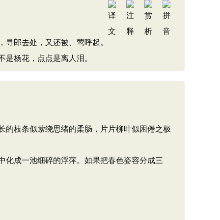
，寻郎去处，又还被、莺呼起。
不是杨花，点点是离人泪。
长的枝条似萦绕思绪的柔肠，片片柳叶似困倦之极
中化成一池细碎的浮萍。如果把春色姿容分成三