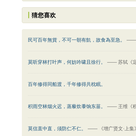
猜您喜欢
民可百年無貨，不可一朝有飢，故食為至急。
—
莫听穿林打叶声，何妨吟啸且徐行。
——
苏轼《
百年修得同船渡，千年修得共枕眠。
积雨空林烟火迟，蒸藜炊黍饷东菑。
——
王维《积
莫信直中直，须防仁不仁。
——
《增广贤文·上集