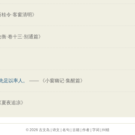
折桂令·客窗清明》
论衡·卷十三·别通篇》
先足以率人。
——
《小窗幽记·集醒篇》
《夏夜追凉》
© 2026
古文岛
|
诗文
|
名句
|
古籍
|
作者
|
字词
|
纠错