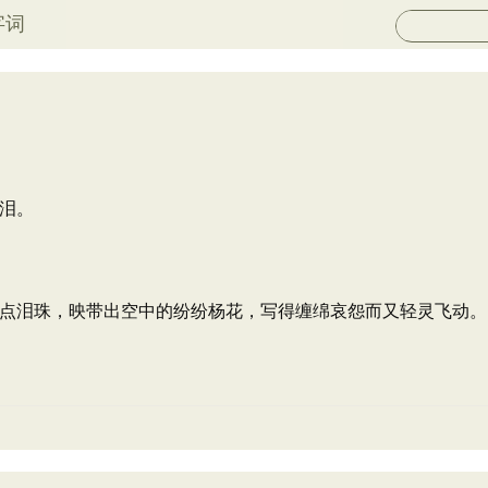
字词
泪。
点泪珠，映带出空中的纷纷杨花，写得缠绵哀怨而又轻灵飞动。