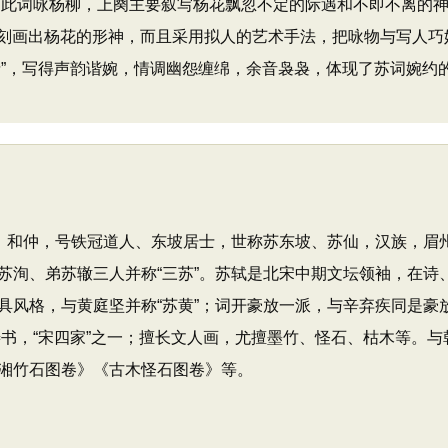
此词咏杨柳，上阕主要叙写杨花飘忽不定的际遇和不即不离的神
刻画出杨花的形神，而且采用拟人的艺术手法，把咏物与写人巧
情”，写得声韵谐婉，情调幽怨缠绵，余音袅袅，体现了苏词婉约
）字子瞻、和仲，号铁冠道人、东坡居士，世称苏东坡、苏仙，汉族
苏洵、弟苏辙三人并称“三苏”。苏轼是北宋中期文坛领袖，在诗
风格，与黄庭坚并称“苏黄”；词开豪放一派，与辛弃疾同是豪放
轼善书，“宋四家”之一；擅长文人画，尤擅墨竹、怪石、枯木等。与
湘竹石图卷》《古木怪石图卷》等。