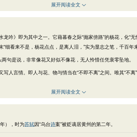
展开阅读全文
》即为其中之一。它藉暮春之际“抛家傍路”的杨花，化“无情”
末“细看来不是，杨花点点，是离人泪，”实为显志之笔，千百年
头两句是说，非常像花又好似不像花，无人怜惜任凭衰零坠地。
人言情。即人与花、物与情当在“不即不离”之间。唯其“不离
展开阅读全文
年），时为
苏轼
因“乌台
诗
案”被贬谪居黄州的第二年。