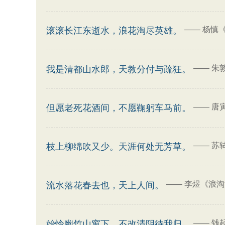
——
杨慎
滚滚长江东逝水，浪花淘尽英雄。
——
朱
我是清都山水郎，天教分付与疏狂。
——
唐
但愿老死花酒间，不愿鞠躬车马前。
——
苏
枝上柳绵吹又少。天涯何处无芳草。
——
李煜《浪淘
流水落花春去也，天上人间。
——
钱
始怜幽竹山窗下，不改清阴待我归。