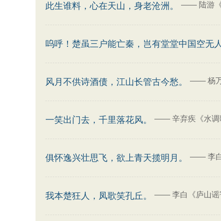
——
陆游
此生谁料，心在天山，身老沧洲。
呜呼！楚虽三户能亡秦，岂有堂堂中国空无
——
杨
风月不供诗酒债，江山长管古今愁。
——
辛弃疾《水调
一笑出门去，千里落花风。
——
李
俱怀逸兴壮思飞，欲上青天揽明月。
——
李白《庐山谣
我本楚狂人，凤歌笑孔丘。