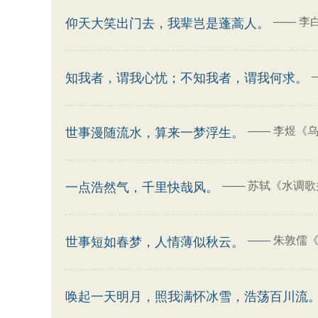
——
李
仰天大笑出门去，我辈岂是蓬蒿人。
知我者，谓我心忧；不知我者，谓我何求。
——
李煜《乌
世事漫随流水，算来一梦浮生。
——
苏轼《水调歌
一点浩然气，千里快哉风。
——
朱敦儒《
世事短如春梦，人情薄似秋云。
唤起一天明月，照我满怀冰雪，浩荡百川流