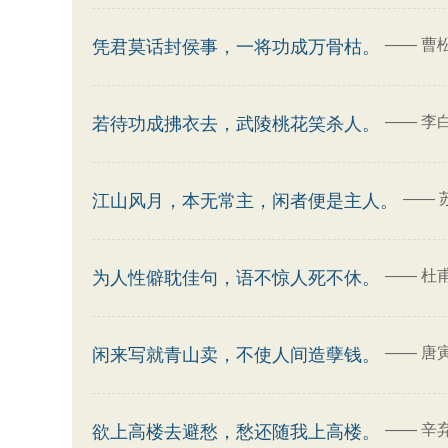
——
曹
凭君莫话封侯事，一将功成万骨枯。
——
李
若待功成拂衣去，武陵桃花笑杀人。
——
江山风月，本无常主，闲者便是主人。
——
杜
为人性僻耽佳句，语不惊人死不休。
——
唐
闲来写就青山卖，不使人间造孽钱。
——
辛
欲上高楼去避愁，愁还随我上高楼。