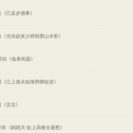
松《己亥岁感事》
白《当涂赵炎少府粉图山水歌》
苏轼《临皋闲题》
甫《江上值水如海势聊短述》
寅《言志》
弃疾《鹧鸪天·欲上高楼去避愁》