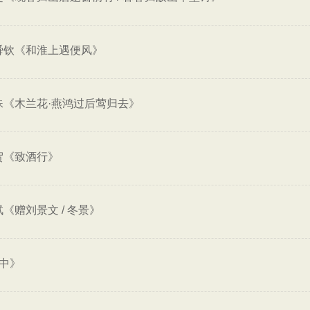
舜钦《和淮上遇便风》
殊《木兰花·燕鸿过后莺归去》
贺《致酒行》
《赠刘景文 / 冬景》
中》