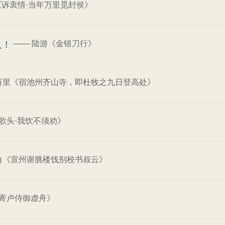
《诉衷情·当年万里觅封侯》
——
陆游《金错刀行》
人！
万里《宿池州齐山寺，即杜牧之九日登高处》
歌头·我饮不须劝》
白《宣州谢脁楼饯别校书叔云》
寄卢侍御虚舟》