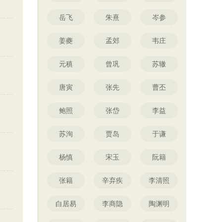
岳飞
朱熹
岑参
姜夔
孟郊
韦庄
元稹
曾巩
苏辙
唐寅
张先
曹丕
鲍照
张岱
李益
苏洵
贾岛
于谦
杨慎
宋玉
阮籍
张籍
辛弃疾
李清照
白居易
李商隐
陶渊明