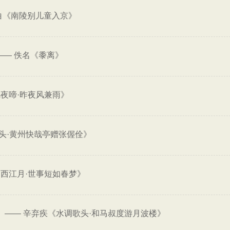
白《南陵别儿童入京》
——
佚名《黍离》
夜啼·昨夜风兼雨》
头·黄州快哉亭赠张偓佺》
西江月·世事短如春梦》
——
辛弃疾《水调歌头·和马叔度游月波楼》
。