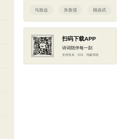
马致远
朱敦儒
顾炎武
扫码下载APP
诗词陪伴每一刻
支持安卓、IOS、鸿蒙系统