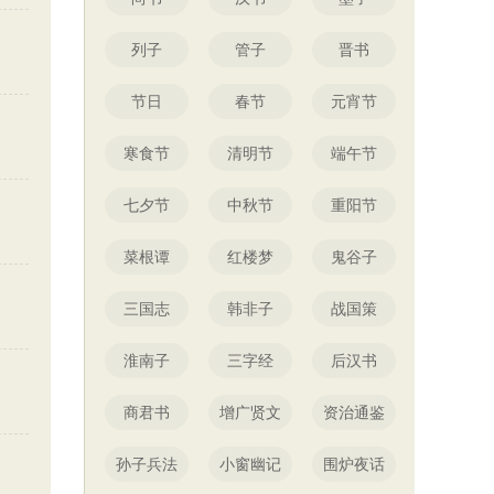
列子
管子
晋书
节日
春节
元宵节
寒食节
清明节
端午节
七夕节
中秋节
重阳节
菜根谭
红楼梦
鬼谷子
三国志
韩非子
战国策
淮南子
三字经
后汉书
商君书
增广贤文
资治通鉴
孙子兵法
小窗幽记
围炉夜话