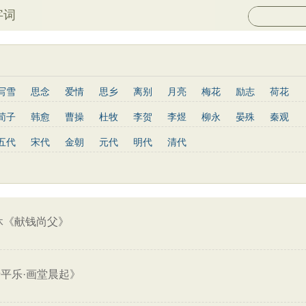
字词
写雪
思念
爱情
思乡
离别
月亮
梅花
励志
荷花
菊花
长江
黄河
竹子
哲理
泰山
边塞
柳树
写鸟
荀子
韩愈
曹操
杜牧
李贺
李煜
柳永
晏殊
秦观
庐山
山水
星星
老子
史记
论语
庄子
孟子
中庸
姜夔
孟郊
韦庄
元稹
曾巩
苏辙
唐寅
张先
曹丕
五代
宋代
金朝
元代
明代
清代
墨子
列子
管子
晋书
节日
春节
元宵节
寒食节
杨慎
宋玉
阮籍
张籍
辛弃疾
李清照
白居易
李商隐
菜根谭
红楼梦
鬼谷子
三国志
韩非子
战国策
淮南子
王安石
范仲淹
杨万里
黄庭坚
王昌龄
龚自珍
温庭筠
通鉴
孙子兵法
小窗幽记
围炉夜话
格言联璧
文心雕龙
刘长卿
司马光
晏几道
司马迁
元好问
曹雪芹
范成大
王守仁
关汉卿
马致远
朱敦儒
顾炎武
纳兰性德
休《献钱尚父》
平乐·画堂晨起》