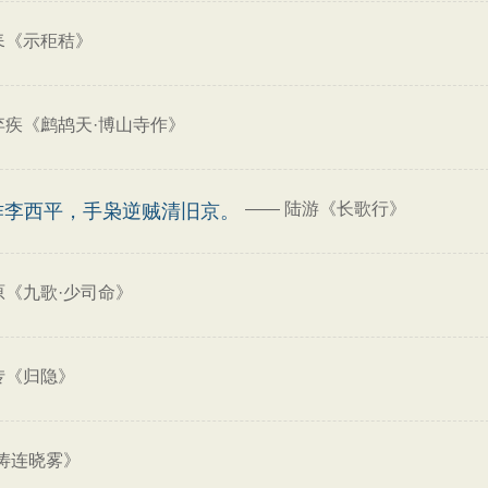
耒《示秬秸》
弃疾《鹧鸪天·博山寺作》
——
陆游《长歌行》
作李西平，手枭逆贼清旧京。
原《九歌·少司命》
抟《归隐》
涛连晓雾》