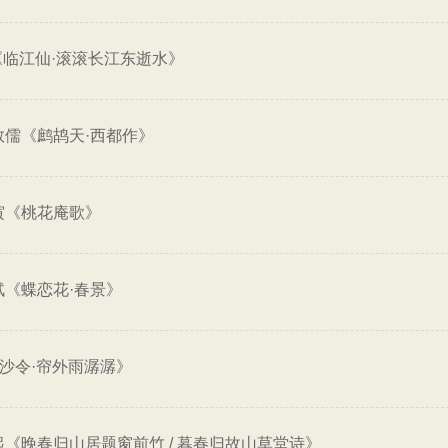
《临江仙·滚滚长江东逝水》
敦儒《鹧鸪天·西都作》
寅《桃花庵歌》
轼《蝶恋花·春景》
沙令·帘外雨潺潺》
起《晚春归山居题窗前竹 / 暮春归故山草堂诗》