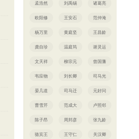
孟浩然
刘禹锡
诸葛亮
欧阳修
王安石
范仲淹
杨万里
黄庭坚
王昌龄
龚自珍
温庭筠
谢灵运
文天祥
柳宗元
曾国藩
韦应物
刘长卿
司马光
晏几道
司马迁
元好问
曹雪芹
范成大
卢照邻
陈子昂
周邦彦
张九龄
骆宾王
王守仁
关汉卿