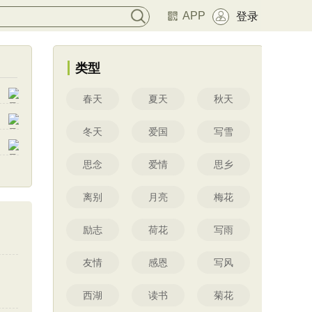
APP
登录
类型
春天
夏天
秋天
冬天
爱国
写雪
思念
爱情
思乡
离别
月亮
梅花
励志
荷花
写雨
友情
感恩
写风
西湖
读书
菊花