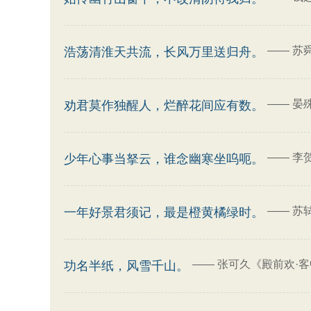
——
苏
浩荡清淮天共流，长风万里送归舟。
——
晏
劝君莫作独醒人，烂醉花间应有数。
——
李
少年心事当拏云，谁念幽寒坐呜呃。
——
苏轼
一年好景君须记，最是橙黄橘绿时。
——
张可久《殿前欢·客
功名半纸，风雪千山。