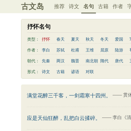
古文岛
推荐
诗文
名句
古籍
作者
抒怀名句
类型：
抒怀
春天
夏天
秋天
冬天
爱国
写雨
友情
感恩
写风
西湖
读书
作者：
李白
苏轼
杜甫
王维
屈原
陆游
桃花
老师
母亲
伤感
田园
写云
曹植
高适
王勃
岳飞
朱熹
岑参
朝代：
先秦
两汉
魏晋
南北朝
隋代
唐代
易传
左传
荀子
礼记
尚书
汉书
鲍照
张岱
李益
苏洵
贾岛
于谦
形式：
诗文
古籍
谚语
对联
清明节
端午节
七夕节
中秋节
重阳节
陶渊明
孟浩然
刘禹锡
诸葛亮
欧阳修
三字经
后汉书
商君书
增广贤文
资治
谢灵运
文天祥
柳宗元
曾国藩
韦应物
三国演义
吕氏春秋
幼学琼林
警世通言
卢照邻
陈子昂
周邦彦
张九龄
骆宾王
——
贯
满堂花醉三千客，一剑霜寒十四州。
司马相如
——
李白《清
应是天仙狂醉，乱把白云揉碎。