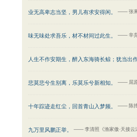
——
张
业无高卑志当坚，男儿有求安得闲。
——
辛
味无味处求吾乐，材不材间过此生。
人生不作安期生，醉入东海骑长鲸；犹当出
——
屈
悲莫悲兮生别离，乐莫乐兮新相知。
——
陈
十年踪迹走红尘，回首青山入梦频。
——
李清照《渔家傲·天接云
九万里风鹏正举。