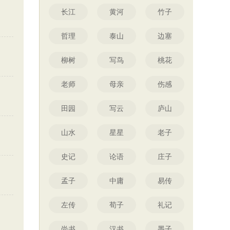
长江
黄河
竹子
哲理
泰山
边塞
柳树
写鸟
桃花
老师
母亲
伤感
田园
写云
庐山
山水
星星
老子
史记
论语
庄子
孟子
中庸
易传
左传
荀子
礼记
尚书
汉书
墨子