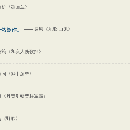
板桥《题画兰》
——
屈原《九歌·山鬼》
兮然疑作。
庭筠《和友人伤歌姬》
嗣同《狱中题壁》
甫《丹青引赠曹将军霸》
贺《野歌》