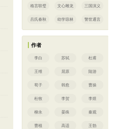
格言联璧
文心雕龙
三国演义
吕氏春秋
幼学琼林
警世通言
作者
李白
苏轼
杜甫
王维
屈原
陆游
荀子
韩愈
曹操
杜牧
李贺
李煜
柳永
晏殊
秦观
曹植
高适
王勃