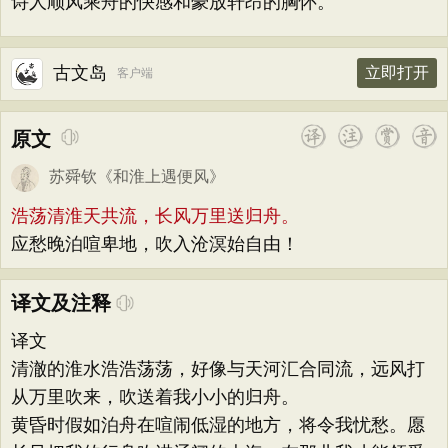
诗人顺风乘舟的快感和豪放轩昂的胸怀。
古文岛
立即打开
客户端
原文
苏舜钦
《
和淮上遇便风
》
浩荡清淮天共流，长风万里送归舟。
应愁晚泊喧卑地，吹入沧溟始自由！
译文及注释
译文
清澈的淮水浩浩荡荡，好像与天河汇合同流，远风打
从万里吹来，吹送着我小小的归舟。
黄昏时假如泊舟在喧闹低湿的地方，将令我忧愁。愿