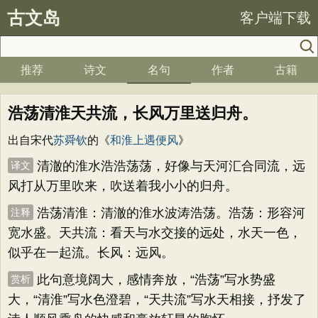
古文岛
客户端下载
推荐
诗文
名句
作者
古籍
浩荡清淮天共流，长风万里送归舟。
出自宋代
苏舜钦
的《
和淮上遇便风
》
清澈的淮水浩浩荡荡，好像与天河汇合同流，远
译文
风打从万里吹来，吹送着我小小的归舟。
浩荡清淮：清澈的淮水波涛浩荡。浩荡：形容河
注释
宽水盛。天共流：看天与水交接的远处，水天一色，
似乎在一起流。长风：远风。
此句意境阔大，感情奔放，“浩荡”写水势盛
赏析
大，“清淮”写水色澄碧，“天共流”写水天相接，抒发了