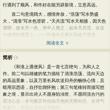
行遇到了顺风，和作好在能另辟新境，立意高远。
首二句意境阔大，感情奔放，“浩荡”写水势盛
大，“清淮”写水色澄碧，“天共流”写水天相接，因天色
清明，故水天一色，舟中人视之，如水天共流。在这
个雄浑的背景上，一一叶扁舟正乘长风破万里浪
阅读全文 ∨
简析
《和淮上遇便风》是一首七言绝句，为和人之
作。前二句以雄健的笔力描绘了清淮浩荡、流向天边
的高远景象，以及万里长风吹送归舟的畅快心情，且
暗用宗悫语，自抒壮阔怀抱；第三句笔锋转而描写想
象之境，显示出诗人不愿身陷浊世、不愿同流合污的
高洁心志；末句极言对自由天地的无限向往。全诗气
势豪迈，表现出其奔放不羁的