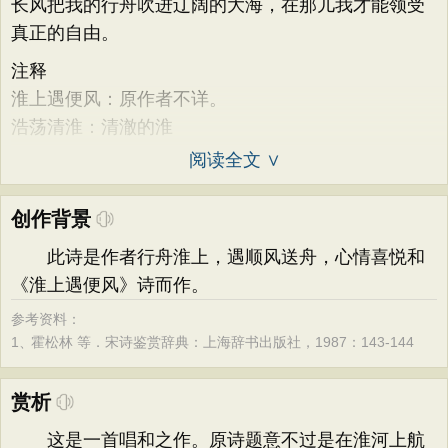
长风把我的行舟吹进辽阔的大海，在那儿我才能领受
真正的自由。
注释
淮上遇便风：原作者不详。
浩荡清淮：清澈的淮
阅读全文 ∨
创作背景
此诗是作者行舟淮上，遇顺风送舟，心情喜悦和
《淮上遇便风》诗而作。
参考资料：
1、
霍松林 等．宋诗鉴赏辞典：上海辞书出版社，1987：143-144
赏析
这是一首唱和之作。原诗题意不过是在淮河上航