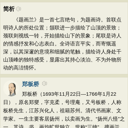
简析
《题画兰》是一首七言绝句，为题画诗。首联点
明诗人的所处位置；颔联进一步描绘了山顶的景致；
颈联则视线一转，开始描绘山下的景象；尾联是诗人
的情感抒发和心志表白。全诗语言平实，而寄慨遥
深，以其深邃的意境和细腻的笔触，描绘诗人身处千
山顶峰的独特感受，显露出其持心淡泊、不为外物所
动的高洁情怀。
郑板桥
郑板桥（1693年11月22日—1766年1月22
日），原名郑燮，字克柔，号理庵，又号板桥，人称
板桥先生，江苏兴化人，祖籍苏州。清代书画家、文
学家。一生主要客居扬州，以卖画为生。“扬州八怪”之
一。其诗、书、画均旷世独立，世称“三绝”，擅画兰、