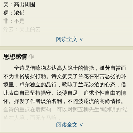
突：高出周围
稠：浓郁
非：不是
浮云：天上的云
阅读全文 ∨
思想感情
全诗是借咏物表达高人隐士的情操，孤芳自赏而
不为世俗纷扰打动。诗文赞美了兰花在艰苦恶劣的环
境里，卓尔独立的品行，歌咏了兰花淡泊的心态，借
此表白自己坚持操守、淡薄自足、追求个性自由的情
怀。抒发了作者淡泊名利，不随波逐流的高尚情操。
全诗的重点在后两句，可以对照五柳先生陶渊明的“结
庐在人境，而无车马喧，
阅读全文 ∨