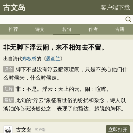
古文岛
客户端下载
推荐
诗文
名句
作者
古籍
非无脚下浮云闹，来不相知去不留。
出自清代
郑板桥
的《
题画兰
》
脚下不是没有浮云翻滚喧闹，只是不关心他们什
译文
么时候来，什么时候走。
非：不是。浮云：天上的云。闹：喧哗。
注释
此句的“浮云”象征着世俗的纷扰和杂念，诗人以
赏析
淡泊的心态淡然处之，表现了他豁达、超脱的胸怀。
古文岛
立即打开
客户端