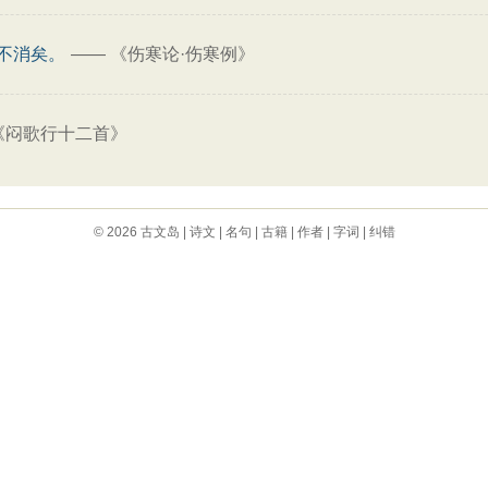
不消矣。
——
《伤寒论·伤寒例》
《闷歌行十二首》
© 2026
古文岛
|
诗文
|
名句
|
古籍
|
作者
|
字词
|
纠错