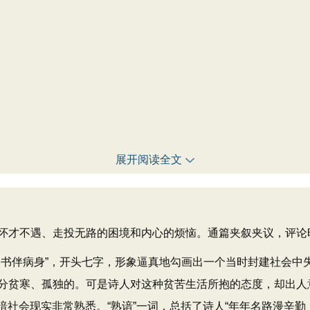
展开阅读全文
才不遇、走投无路的困境和内心的烦恼。通篇夹叙夹议，评论
伴病身”，开头七字，形象逼真地勾画出一个当时封建社会中
分贫寒、孤独的。可是诗人对这种贫苦生活所抱的态度，却出人意
昏暗社会现实非常熟悉。“熟谙”一词，总括了诗人“年年名路漫辛