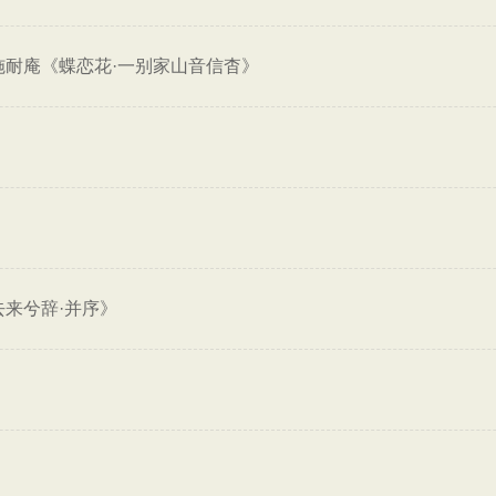
施耐庵《蝶恋花·一别家山音信杳》
》
来兮辞·并序》