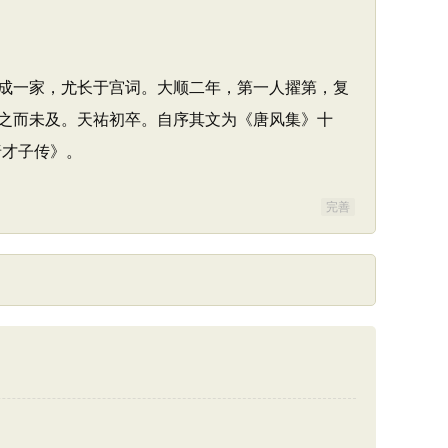
，自成一家，尤长于宫词。大顺二年，第一人擢第，复
之而未及。天祐初卒。自序其文为《唐风集》十
唐才子传》。
完善