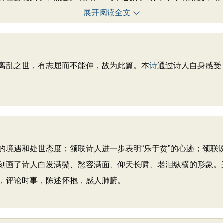
展开阅读全文
离乱之世，有志屈而不能伸，故为此篇。本
诗
通过诗人自身感受
的境遇和处世态度；颔联诗人进一步表明“乐于贫”的心迹；颈联
刻画了诗人白发满鬓、愁容满面、仰天长啸、老泪纵横的形象。
，评论时事，陈述怀抱，感人肺腑。