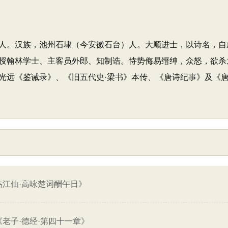
九华山人。汉族，池州石埭（今安徽石台）人。大顺进士，以诗名
授翰林学士、主客员外郎、知制诰。恃势侮易缙绅，众怒，欲杀
光远《鉴诫录》、《旧五代史·梁书》本传、《唐诗纪事》及《
临江仙·高咏楚词酬午日》
《老子·德经·第四十一章》