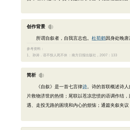
创作背景
所谓自叙者，自我言志也。
杜荀鹤
因身处晚唐
参考资料：
1、
孙涛．语不惊人死不休 ：南方日报出版社，2007：133
简析
《自叙》是一首七言律
诗
。诗的首联概述诗人
片救物济世的热情；尾联以苍凉悲愤的语调作结，
遇、走投无路的困境和内心的烦恼；通篇夹叙夹议