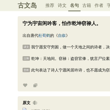
古文岛
推荐
诗文
名句
古籍
作者
宁为宇宙闲吟客，怕作乾坤窃禄人。
出自唐代
杜荀鹤
的《
自叙
》
我宁愿安守穷困，做一个天地之间的诗者，决
译文
乾坤：天地间。窃禄：盗窃官俸，犹言尸位素
注释
此句表达了诗人宁愿闲居吟诗，也不愿成为窃
赏析
原文