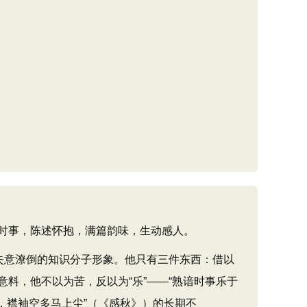
时事，陈述怀抱，满篇韵味，生动感人。
失意潦倒的知识分子形象。他只有三件东西：借以
料，他不以为苦，反以为“乐”——“熟谙时事乐于
勤，襟袖空多马上尘”（《感秋》）的长期不