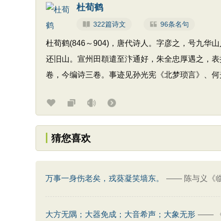
杜荀鹤
322篇诗文
96条名句
杜荀鹤(846～904)，唐代诗人。字彦之，号
还旧山。宣州田頵遣至汴通好，朱全忠厚遇之，表
卷，今编诗三卷。事迹见孙光宪《北梦琐言》、何
猜您喜欢
万事一身伤老矣，戎葵凝笑墙东。
——
陈与义《
大方无隅；大器免成；大音希声；大象无形
——