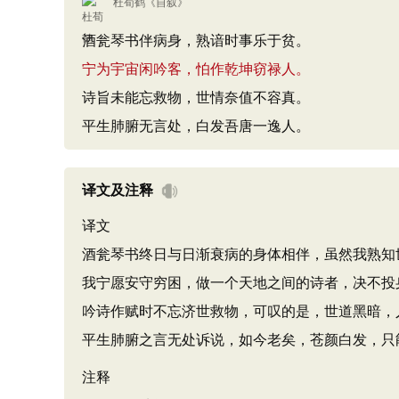
杜荀鹤
《
自叙
》
酒瓮琴书伴病身，熟谙时事乐于贫。
宁为宇宙闲吟客，怕作乾坤窃禄人。
诗旨未能忘救物，世情奈值不容真。
平生肺腑无言处，白发吾唐一逸人。
译文及注释
译文
酒瓮琴书终日与日渐衰病的身体相伴，虽然我熟知
我宁愿安守穷困，做一个天地之间的诗者，决不投
吟诗作赋时不忘济世救物，可叹的是，世道黑暗，
平生肺腑之言无处诉说，如今老矣，苍颜白发，只
注释