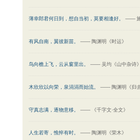
薄幸郎君何日到，想自当初，莫要相逢好。
——
有风自南，翼彼新苗。
——
陶渊明《时运》
鸟向檐上飞，云从窗里出。
——
吴均《山中杂诗
木欣欣以向荣，泉涓涓而始流。
——
陶渊明《归去
守真志满，逐物意移。
——
《千字文·全文》
人生若寄，憔悴有时。
——
陶渊明《荣木》