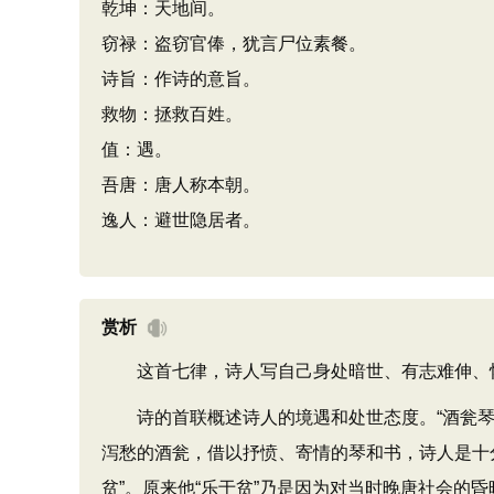
乾坤：天地间。
窃禄：盗窃官俸，犹言尸位素餐。
诗旨：作诗的意旨。
救物：拯救百姓。
值：遇。
吾唐：唐人称本朝。
逸人：避世隐居者。
赏析
这首七律，诗人写自己身处暗世、有志难伸、怀
诗的首联概述诗人的境遇和处世态度。“酒瓮琴书
泻愁的酒瓮，借以抒愤、寄情的琴和书，诗人是十
贫”。原来他“乐于贫”乃是因为对当时晚唐社会的