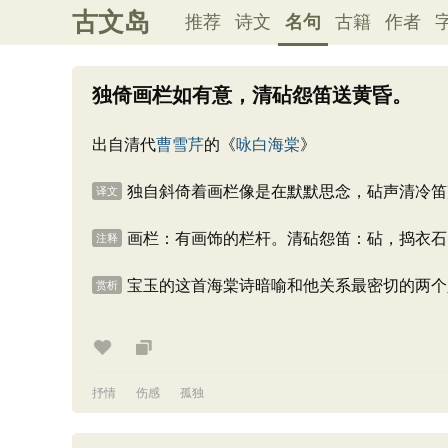
古文岛
推荐
诗文
名句
古籍
作者
独倚画栏如有意，清砧怨笛送黄昏。
出自清代
曹雪芹
的《
咏白海棠
》
独自斜倚着画栏像是在默默思念，砧声清冷笛
译文
画栏：有画饰的栏杆。清砧怨笛：砧，捣衣石
注释
宝玉的这首海棠诗暗喻和他关系最密切的两个
赏析
抒情
伤感
孤独