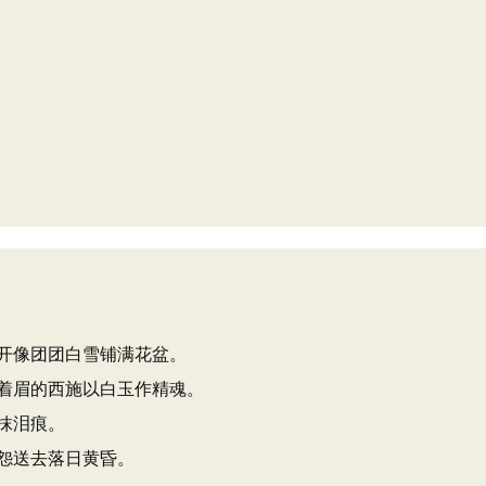
开像团团白雪铺满花盆。
着眉的西施以白玉作精魂。
抹泪痕。
怨送去落日黄昏。