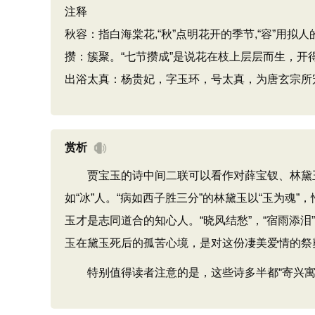
注释
秋容：指白海棠花,“秋”点明花开的季节,“容”用拟
攒：簇聚。“七节攒成”是说花在枝上层层而生，开
出浴太真：杨贵妃，字玉环，号太真，为唐玄宗所宠
赏析
贾宝玉的诗中间二联可以看作对薛宝钗、林黛玉的
如“冰”人。“病如西子胜三分”的林黛玉以“玉为
玉才是志同道合的知心人。“晓风结愁”，“宿雨添
玉在黛玉死后的孤苦心境，是对这份凄美爱情的祭
特别值得读者注意的是，这些诗多半都“寄兴寓