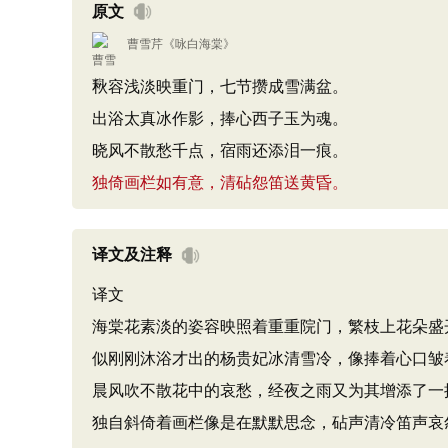
原文
曹雪芹
《
咏白海棠
》
秋容浅淡映重门，七节攒成雪满盆。
出浴太真冰作影，捧心西子玉为魂。
晓风不散愁千点，宿雨还添泪一痕。
独倚画栏如有意，清砧怨笛送黄昏。
译文及注释
译文
海棠花素淡的姿容映照着重重院门，繁枝上花朵盛
似刚刚沐浴才出的杨贵妃冰清雪冷，像捧着心口皱
晨风吹不散花中的哀愁，经夜之雨又为其增添了一
独自斜倚着画栏像是在默默思念，砧声清冷笛声哀