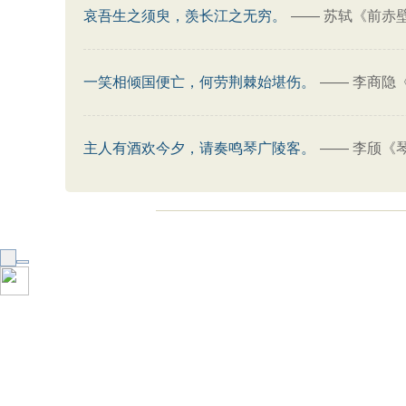
哀吾生之须臾，羡长江之无穷。
——
苏轼《前赤
一笑相倾国便亡，何劳荆棘始堪伤。
——
李商隐
主人有酒欢今夕，请奏鸣琴广陵客。
——
李颀《