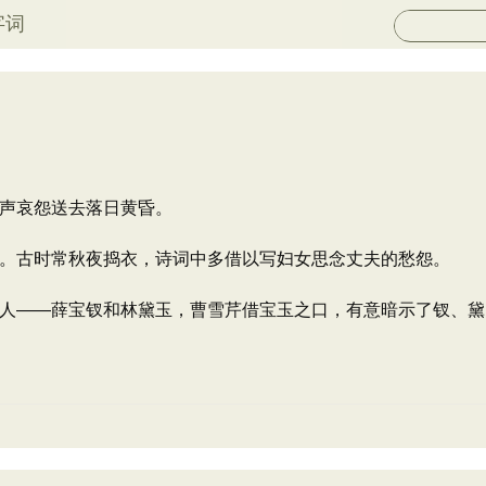
字词
声哀怨送去落日黄昏。
。古时常秋夜捣衣，诗词中多借以写妇女思念丈夫的愁怨。
人——薛宝钗和林黛玉，曹雪芹借宝玉之口，有意暗示了钗、黛