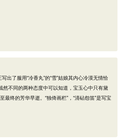
出了服用“冷香丸”的“雪”姑娘其内心冷漠无情恰
人截然不同的两种态度中可以知道，宝玉心中只有黛
最终的芳华早逝。“独倚画栏”，“清砧怨笛”是写宝