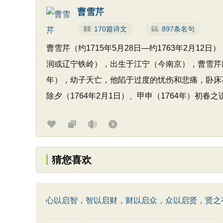
曹雪芹
170篇诗文
897条名句
曹雪芹（约1715年5月28日—约1763年2月
润或辽宁铁岭），出生于江宁（今南京），曹雪芹
年），幼子夭亡，他陷于过度的忧伤和悲痛，卧床不
除夕（1764年2月1日）、甲申（1764年）初春之
猜您喜欢
心以启智，智以启财，财以启众，众以启贤，贤之