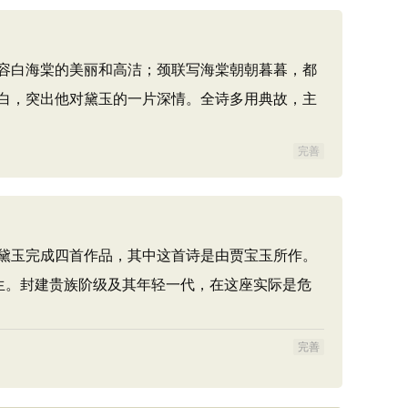
容白海棠的美丽和高洁；颈联写海棠朝朝暮暮，都
白，突出他对黛玉的一片深情。全诗多用典故，主
完善
黛玉完成四首作品，其中这首诗是由贾宝玉所作。
生。封建贵族阶级及其年轻一代，在这座实际是危
完善