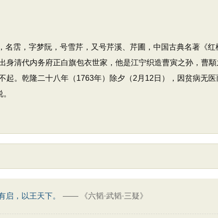
12日），名霑，字梦阮，号雪芹，又号芹溪、芹圃，中国古典名著
出身清代内务府正白旗包衣世家，他是江宁织造曹寅之孙，曹顒之
起。乾隆二十八年（1763年）除夕（2月12日），因贫病无
说。
有启，以王天下。
——
《六韬·武韬·三疑》