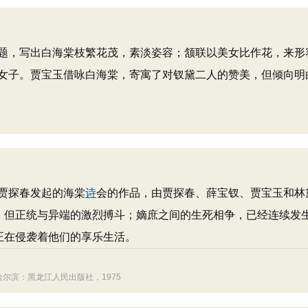
题，写出白海棠枝繁花茂，素淡姿容；颔联以美女比作花，来形
女子。贾宝玉借咏白海棠，寄寓了对钗黛二人的赞美，但倾向明
贾探春发起的海棠
诗
会的作品，由贾探春、薛宝钗、贾宝玉和林
”，但正统与异端的激烈搏斗；嫡庶之间的生死相争，已经连续发
正在侵袭着他们的享乐生活。
哈尔滨：黑龙江人民出版社，1975