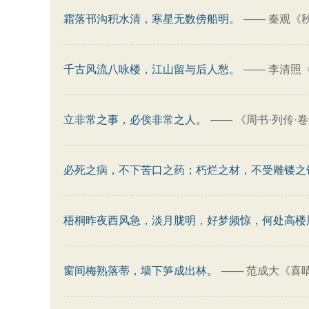
霜落邗沟积水清，寒星无数傍船明。
——
秦观《
千古风流八咏楼，江山留与后人愁。
——
李清照
立非常之事，必俟非常之人。
——
《周书·列传·
必死之病，不下苦口之药；朽烂之材，不受雕镂之
梧桐昨夜西风急，淡月胧明，好梦频惊，何处高楼
窗间梅熟落蒂，墙下笋成出林。
——
范成大《喜