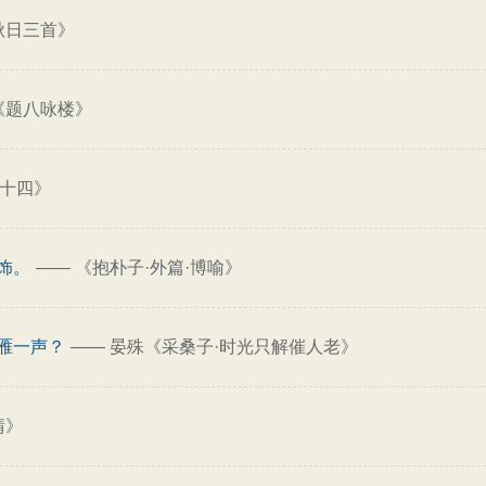
秋日三首》
《题八咏楼》
卷十四》
饰。
——
《抱朴子·外篇·博喻》
雁一声？
——
晏殊《采桑子·时光只解催人老》
晴》