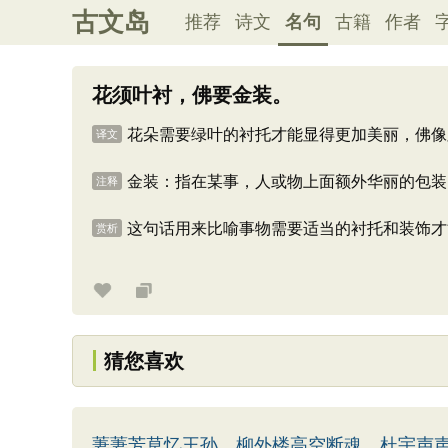
古文岛
推荐
诗文
名句
古籍
作者
花须叶衬，佛要金装。
花朵需要绿叶的衬托才能显得更加美丽，佛像
译文
金装：指在某事，人或物上面额外华丽的包装
注释
这句话用来比喻事物需要适当的衬托和装饰才
赏析
猜您喜欢
萋萋芳草忆王孙，柳外楼高空断魂，杜宇声