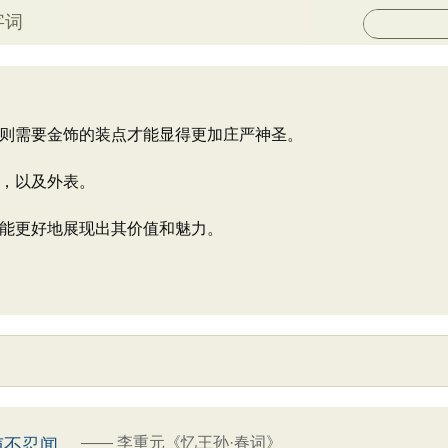
字词
则需要金饰的装点才能显得更加庄严神圣。
，以及外表。
能更好地展现出其价值和魅力。
——
李重元《忆王孙·春词》
声不忍闻。