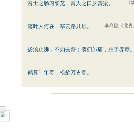
——
《
贫士之肠习黎苋，富人之口厌膏梁。
——
李商隐《北青
落叶人何在，寒云路几层。
扬汤止沸，不如去薪；溃痈虽痛，胜于养毒
鹤算千年寿，松龄万古春。