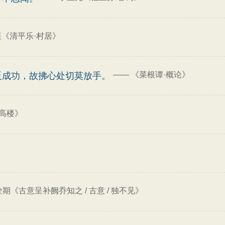
《清平乐·村居》
——
《菜根谭·概论》
反成功，故拂心处切莫放手。
高楼》
期《古意呈补阙乔知之 / 古意 / 独不见》