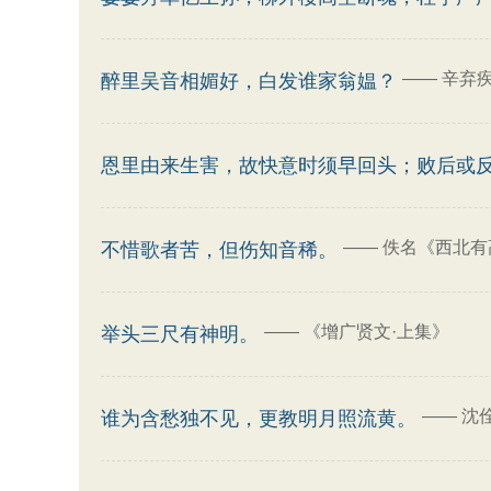
——
辛弃疾
醉里吴音相媚好，白发谁家翁媪？
恩里由来生害，故快意时须早回头；败后或
——
佚名《西北有
不惜歌者苦，但伤知音稀。
——
《增广贤文·上集》
举头三尺有神明。
——
沈佺
谁为含愁独不见，更教明月照流黄。