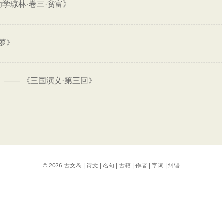
幼学琼林·卷三·贫富》
萝》
——
《三国演义·第三回》
。
© 2026
古文岛
|
诗文
|
名句
|
古籍
|
作者
|
字词
|
纠错