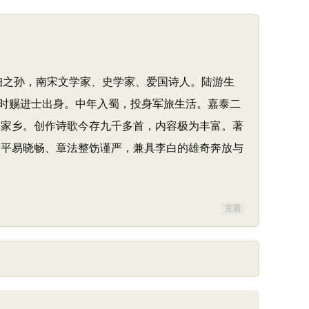
丞陆佃之孙，南宋文学家、史学家、爱国诗人。陆游生
时赐进士出身。中年入蜀，投身军旅生活。嘉泰二
居家乡。创作诗歌今存九千多首，内容极为丰富。著
言平易晓畅、章法整饬谨严，兼具李白的雄奇奔放与
完善