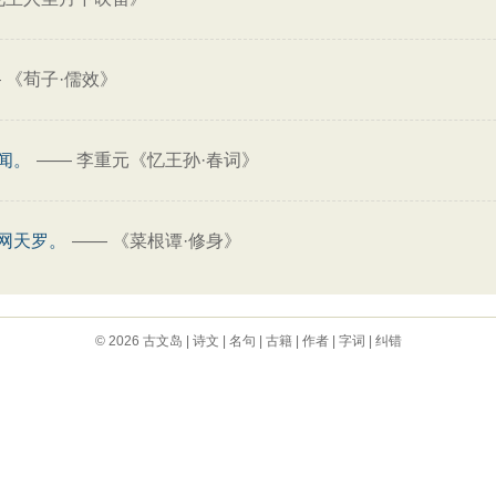
—
《荀子·儒效》
闻。
——
李重元《忆王孙·春词》
网天罗。
——
《菜根谭·修身》
© 2026
古文岛
|
诗文
|
名句
|
古籍
|
作者
|
字词
|
纠错