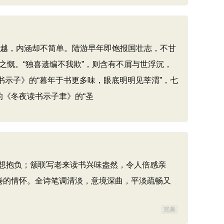
志越，内涵却不简单。陆游早年即饱报国壮志，不甘
赏之慨。“独喜遗编不我欺”，则含有不屑与世浮沉，
书示子》的“暮年于书更多味，眼底明明见莘渭”，七
的《冬夜读书示子聿》的“圣
想抱负；颔联写老来读书兴味盎然，令人倍感亲
倦的情怀。全诗笔调清淡，意境深曲，平淡疏畅又
完善