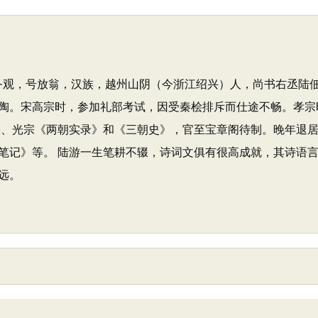
日），字务观，号放翁，汉族，越州山阴（今浙江绍兴）人，尚书右
陶。宋高宗时，参加礼部考试，因受秦桧排斥而仕途不畅。孝宗
孝宗、光宗《两朝实录》和《三朝史》，官至宝章阁待制。晚年退
笔记》等。 陆游一生笔耕不辍，诗词文俱有很高成就，其诗语
远。