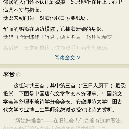
邻居的人们还不认识新嫁娘，她只能坐在床上，心里
满是不安与拘谨。
新郎来到门边，对着他张口索要钱财。
华丽的锦幛在两边横陈，遮掩着新娘的身影。
新娘吩咐新郎铺开竹席，两人并肩一起拜见亲友。
婚后第三天来到厨房，洗净双手开始烹制羹汤。
阅读全文 ∨
鉴赏
这组诗共三首，其中第三首（“三日入厨下”）最受
推崇。下面是中国唐代文学学会常务理事、中国韵文
学会常务理事兼诗学分会会长、安徽师范大学中国古
代文学专业博士生导师余恕诚教授对此诗的赏析。
“新媳妇难当”——在旧社会人们普遍有这种看法。
但也有些新媳妇在令人作难的处境中找到了办