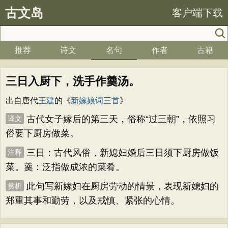
古文岛
客户端下载
推荐
诗文
名句
作者
古籍
三日入厨下，洗手作羹汤。
出自唐代
王建
的《
新嫁娘词三首
》
古代女子嫁后的第三天，俗称“过三朝”，依照习
译文
俗要下厨房做菜。
三日：古代风俗，新媳妇婚后三日须下厨房做饭
注释
菜。羹：泛指做成浓的菜肴。
此句写新嫁妇在厨房劳动的情景，表现新媳妇的
赏析
郑重其事和勤劳，以及戒慎、紧张的心情。