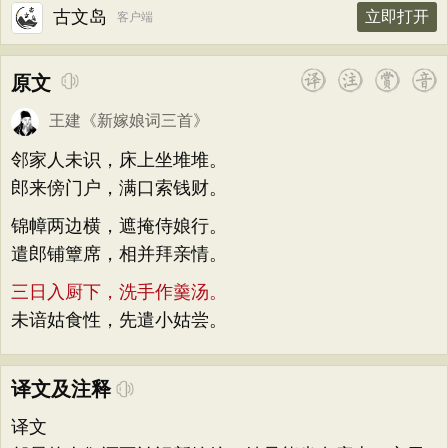
古文岛
立即打开
客户端
原文
王建
《
新嫁娘词三首
》
邻家人未识，床上坐堆堆。
郎来傍门户，满口索钱财。
锦幛两边横，遮掩侍娘行。
遣郎铺簟席，相并拜亲情。
三日入厨下，洗手作羹汤。
未谙姑食性，先遣小姑尝。
译文及注释
译文