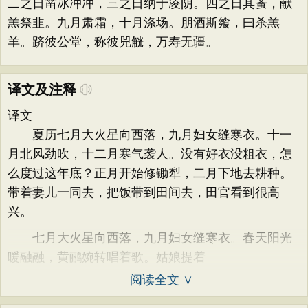
二之日凿冰冲冲，三之日纳于凌阴。四之日其蚤，献
羔祭韭。九月肃霜，十月涤场。朋酒斯飨，曰杀羔
羊。跻彼公堂，称彼兕觥，万寿无疆。
译文及注释
译文
夏历七月大火星向西落，九月妇女缝寒衣。十一
月北风劲吹，十二月寒气袭人。没有好衣没粗衣，怎
么度过这年底？正月开始修锄犁，二月下地去耕种。
带着妻儿一同去，把饭带到田间去，田官看到很高
兴。
七月大火星向西落，九月妇女缝寒衣。春天阳光
暖融融，黄鹂婉转唱着歌。姑娘提着
阅读全文 ∨