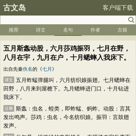
古文岛
客户端下载
推荐
诗文
名句
作者
古籍
五月斯螽动股，六月莎鸡振羽，七月在野，
八月在宇，九月在户，十月蟋蟀入我床下。
出自先秦
佚名
的《
七月
》
五月蚱蜢弹腿叫，六月纺织娘振翅。七月蟋蟀在
译文
田野，八月来到屋檐下。九月蟋蟀进门口，十月钻进
我床下。
斯螽：虫名，蝗类，即蚱蜢、蚂蚱。动股：言其
注释
发出鸣声。莎鸡：虫名，今名纺织娘。振羽：言鼓翅
发声。