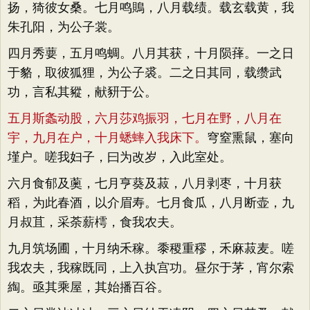
扬，猗彼女桑。七月鸣鵙，八月载绩。载玄载黄，我
朱孔阳，为公子裳。
四月秀葽，五月鸣蜩。八月其获，十月陨萚。一之日
于貉，取彼狐狸，为公子裘。二之日其同，载缵武
功，言私其豵，献豜于公。
五月斯螽动股，六月莎鸡振羽，七月在野，八月在
宇，九月在户，十月蟋蟀入我床下。
穹窒熏鼠，塞向
墐户。嗟我妇子，曰为改岁，入此室处。
六月食郁及薁，七月亨葵及菽，八月剥枣，十月获
稻，为此春酒，以介眉寿。七月食瓜，八月断壶，九
月叔苴，采荼薪樗，食我农夫。
九月筑场圃，十月纳禾稼。黍稷重穋，禾麻菽麦。嗟
我农夫，我稼既同，上入执宫功。昼尔于茅，宵尔索
綯。亟其乘屋，其始播百谷。