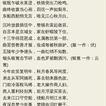
银瓶乍破水浆迸，铁骑突出刀枪鸣。
曲终收拨当心画，四弦一声如裂帛。
东船西舫悄无言，唯见江心秋月白。
沉吟放拨插弦中，整顿衣裳起敛容。
自言本是京城女，家在虾蟆陵下住。
十三学得琵琶成，名属教坊第一部。
曲罢曾教善才服，妆成每被秋娘妒。(服 一作：伏)
五陵年少争缠头，一曲红绡不知数。
钿头银篦击节碎，血色罗裙翻酒污。(银篦 一作：云
篦)
今年欢笑复明年，秋月春风等闲度。
弟走从军阿姨死，暮去朝来颜色故。
门前冷落鞍马稀，老大嫁作商人妇。
商人重利轻别离，前月浮梁买茶去。
去来江口守空船，绕船月明江水寒。
夜深忽梦少年事，梦啼妆泪红阑干。