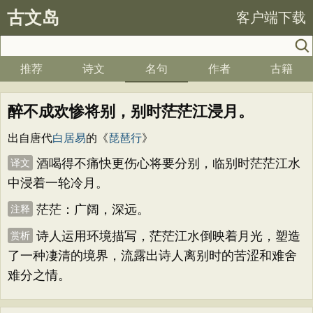
古文岛
客户端下载
推荐
诗文
名句
作者
古籍
醉不成欢惨将别，别时茫茫江浸月。
出自唐代
白居易
的《
琵琶行
》
酒喝得不痛快更伤心将要分别，临别时茫茫江水
译文
中浸着一轮冷月。
茫茫：广阔，深远。
注释
诗人运用环境描写，茫茫江水倒映着月光，塑造
赏析
了一种凄清的境界，流露出诗人离别时的苦涩和难舍
难分之情。