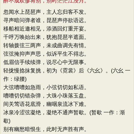
醉不成欢惨将别，别时茫茫江浸月。
忽闻水上琵琶声，主人忘归客不发。
寻声暗问弹者谁，琵琶声停欲语迟。
移船相近邀相见，添酒回灯重开宴。
千呼万唤始出来，犹抱琵琶半遮面。
转轴拨弦三两声，未成曲调先有情。
弦弦掩抑声声思，似诉平生不得志。
低眉信手续续弹，说尽心中无限事。
轻拢慢捻抹复挑，初为《霓裳》后《六幺》。(六幺 一
作：绿腰)
大弦嘈嘈如急雨，小弦切切如私语。
嘈嘈切切错杂弹，大珠小珠落玉盘。
间关莺语花底滑，幽咽泉流冰下难。
冰泉冷涩弦凝绝，凝绝不通声暂歇。(暂歇 一作：渐
歇)
别有幽愁暗恨生，此时无声胜有声。