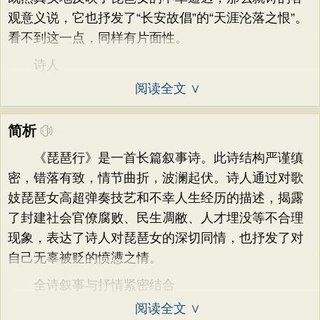
观意义说，它也抒发了“长安故倡”的“天涯沦落之恨”。
看不到这一点，同样有片面性。
诗人
阅读全文 ∨
简析
《琵琶行》是一首长篇叙事诗。此诗结构严谨缜
密，错落有致，情节曲折，波澜起伏。诗人通过对歌
妓琵琶女高超弹奏技艺和不幸人生经历的描述，揭露
了封建社会官僚腐败、民生凋敝、人才埋没等不合理
现象，表达了诗人对琵琶女的深切同情，也抒发了对
自己无辜被贬的愤懑之情。
全诗叙事与抒情紧密结合
阅读全文 ∨