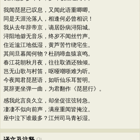
我闻琵琶已叹息，又闻此语重唧唧。
同是天涯沦落人，相逢何必曾相识！
我从去年辞帝京，谪居卧病浔阳城。
浔阳地僻无音乐，终岁不闻丝竹声。
住近湓江地低湿，黄芦苦竹绕宅生。
其间旦暮闻何物？杜鹃啼血猿哀鸣。
春江花朝秋月夜，往往取酒还独倾。
岂无山歌与村笛，呕哑嘲哳难为听。
今夜闻君琵琶语，如听仙乐耳暂明。
莫辞更坐弹一曲，为君翻作《琵琶行》。
感我此言良久立，却坐促弦弦转急。
凄凄不似向前声，满座重闻皆掩泣。
座中泣下谁最多？江州司马青衫湿。
译文及注释