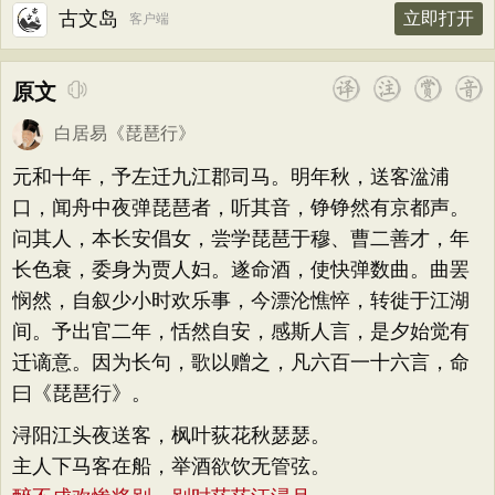
古文岛
立即打开
客户端
原文
白居易
《
琵琶行
》
元和十年，予左迁九江郡司马。明年秋，送客湓浦
口，闻舟中夜弹琵琶者，听其音，铮铮然有京都声。
问其人，本长安倡女，尝学琵琶于穆、曹二善才，年
长色衰，委身为贾人妇。遂命酒，使快弹数曲。曲罢
悯然，自叙少小时欢乐事，今漂沦憔悴，转徙于江湖
间。予出官二年，恬然自安，感斯人言，是夕始觉有
迁谪意。因为长句，歌以赠之，凡六百一十六言，命
曰《琵琶行》。
浔阳江头夜送客，枫叶荻花秋瑟瑟。
主人下马客在船，举酒欲饮无管弦。