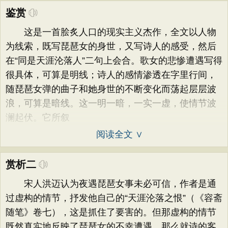
鉴赏
这是一首脍炙人口的现实主义杰作，全文以人物
为线索，既写琵琶女的身世，又写诗人的感受，然后
在“同是天涯沦落人”二句上会合。歌女的悲惨遭遇写得
很具体，可算是明线；诗人的感情渗透在字里行间，
随琵琶女弹的曲子和她身世的不断变化而荡起层层波
浪，可算是暗线。这一明一暗，一实一虚，使情节波
澜起伏。它所叙
阅读全文 ∨
赏析二
宋人洪迈认为夜遇琵琶女事未必可信，作者是通
过虚构的情节，抒发他自己的“天涯沦落之恨”（《容斋
随笔》卷七），这是抓住了要害的。但那虚构的情节
既然真实地反映了琵琶女的不幸遭遇，那么就诗的客