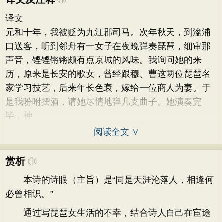
译文
元和十年，我被贬为九江郡司马。次年秋天，到湓浦
口送客，听到邻舟有一女子在夜晚弹奏琵琶，细审那
声音，铿铿锵锵颇有点京城的风味。我询问她的来
历，原来是长安的歌女，曾经跟穆、曹这两位琵琶名
家学习技艺，后来年长色衰，嫁给一位商人为妻。于
是我吩咐摆酒，请她尽情地弹几支曲子。她演奏完
毕，神
阅读全文 ∨
赏析
本诗的诗眼（主旨）是“同是天涯沦落人，相逢何
必曾相识。”
通过写琵琶女生活的不幸，结合诗人自己在宦途