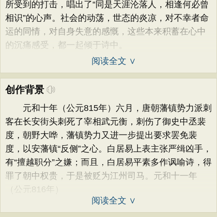
所受到的打击，唱出了“同是天涯沦落人，相逢何必曾
相识”的心声。社会的动荡，世态的炎凉，对不幸者命
运的同情，对自身失意的感慨，这些本来积蓄在心中
的沉痛感受，都一起倾于诗中。
阅读全文 ∨
创作背景
元和十年（公元815年）六月，唐朝藩镇势力派刺
客在长安街头刺死了宰相武元衡，刺伤了御史中丞裴
度，朝野大哗，藩镇势力又进一步提出要求罢免裴
度，以安藩镇“反侧”之心。白居易上表主张严缉凶手，
有“擅越职分”之嫌；而且，白居易平素多作讽喻诗，得
罪了朝中权贵，于是被贬为江州司马。元和十一年
（公元816年）
阅读全文 ∨