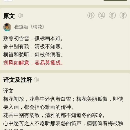
原文
崔道融
《
梅花
》
数萼初含雪，孤标画本难。
香中别有韵，清极不知寒。
横笛和愁听，斜枝倚病看。
朔风如解意，容易莫摧残。
译文及注释
译文
梅花初放，花萼中还含着白雪；梅花美丽孤傲，即使
要入画，都会担心难画的传神。
花香中别有韵致，清雅的都不知道冬的寒冷。
心中愁苦之人不愿听那哀怨的笛声，病躯倚着梅枝独