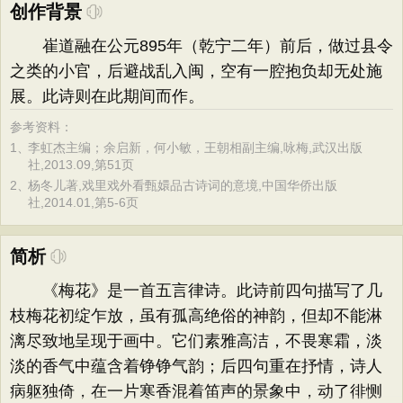
创作背景
崔道融在公元895年（乾宁二年）前后，做过县令
之类的小官，后避战乱入闽，空有一腔抱负却无处施
展。此诗则在此期间而作。
参考资料：
1、
李虹杰主编；余启新，何小敏，王朝相副主编,咏梅,武汉出版
社,2013.09,第51页
2、
杨冬儿著,戏里戏外看甄嬛品古诗词的意境,中国华侨出版
社,2014.01,第5-6页
简析
《梅花》是一首五言律诗。此诗前四句描写了几
枝梅花初绽乍放，虽有孤高绝俗的神韵，但却不能淋
漓尽致地呈现于画中。它们素雅高洁，不畏寒霜，淡
淡的香气中蕴含着铮铮气韵；后四句重在抒情，诗人
病躯独倚，在一片寒香混着笛声的景象中，动了徘恻