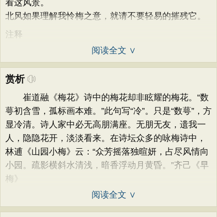
看这风景。
北风如果理解我怜梅之意，就请不要轻易的摧残它。
注释
阅读全文 ∨
赏析
崔道融《梅花》诗中的梅花却非眩耀的梅花。“数
萼初含雪，孤标画本难。”此句写“冷”。只是“数萼”，方
显冷清。诗人家中必无高朋满座。无朋无友，遗我一
人，隐隐花开，淡淡看来。在诗坛众多的咏梅诗中，
林逋《山园小梅》云：“众芳摇落独暄妍，占尽风情向
小园。疏影横斜水清浅，暗香浮动月黄昏。”齐己《早
梅》
阅读全文 ∨