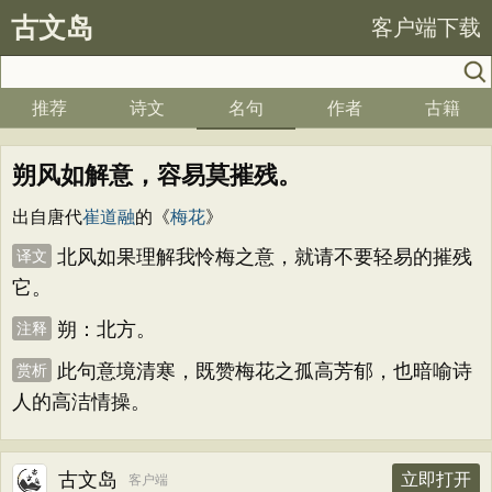
古文岛
客户端下载
推荐
诗文
名句
作者
古籍
朔风如解意，容易莫摧残。
出自唐代
崔道融
的《
梅花
》
北风如果理解我怜梅之意，就请不要轻易的摧残
译文
它。
朔：北方。
注释
此句意境清寒，既赞梅花之孤高芳郁，也暗喻诗
赏析
人的高洁情操。
古文岛
立即打开
客户端