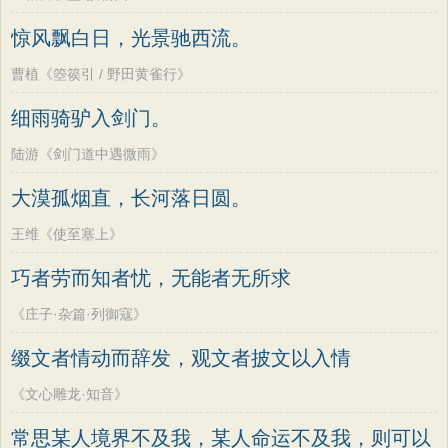
惊风飘白日，光景驰西流。
曹植《箜篌引 / 野田黄雀行》
细雨骑驴入剑门。
陆游《剑门道中遇微雨》
大漠孤烟直，长河落日圆。
王维《使至塞上》
巧者劳而知者忧，无能者无所求
《庄子·杂篇·列御寇》
缀文者情动而辞发，观文者披文以入情
《文心雕龙·知音》
常思某人境界不及我，某人命运不及我，则可以