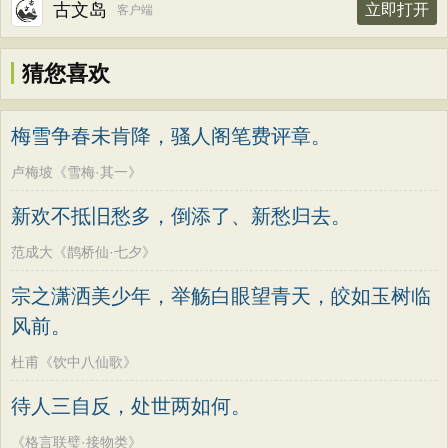
古文岛
立即打开
客户端
猜您喜欢
梅雪争春未肯降，骚人阁笔费评章。
卢梅坡《雪梅·其一》
新欢不抵旧愁多，倒添了、新愁归去。
范成大《鹊桥仙·七夕》
宗之潇洒美少年，举觞白眼望青天，皎如玉树临
风前。
杜甫《饮中八仙歌》
待人三自反，处世两如何。
《格言联璧·接物类》