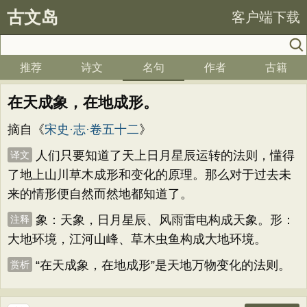
古文岛
客户端下载
推荐
诗文
名句
作者
古籍
在天成象，在地成形。
摘自《
宋史·志·卷五十二
》
人们只要知道了天上日月星辰运转的法则，懂得
译文
了地上山川草木成形和变化的原理。那么对于过去未
来的情形便自然而然地都知道了。
象：天象，日月星辰、风雨雷电构成天象。形：
注释
大地环境，江河山峰、草木虫鱼构成大地环境。
“在天成象，在地成形”是天地万物变化的法则。
赏析