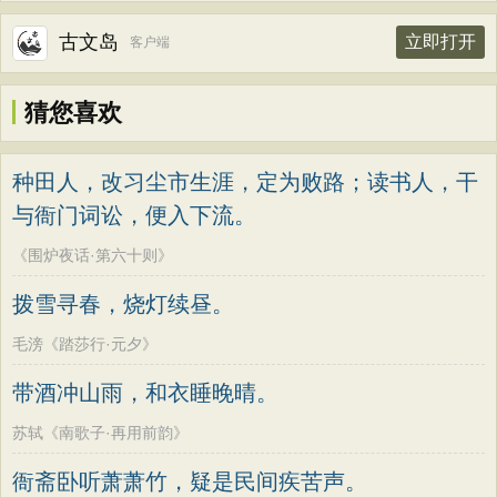
古文岛
立即打开
客户端
猜您喜欢
种田人，改习尘市生涯，定为败路；读书人，干
与衙门词讼，便入下流。
《围炉夜话·第六十则》
拨雪寻春，烧灯续昼。
毛滂《踏莎行·元夕》
带酒冲山雨，和衣睡晚晴。
苏轼《南歌子·再用前韵》
衙斋卧听萧萧竹，疑是民间疾苦声。