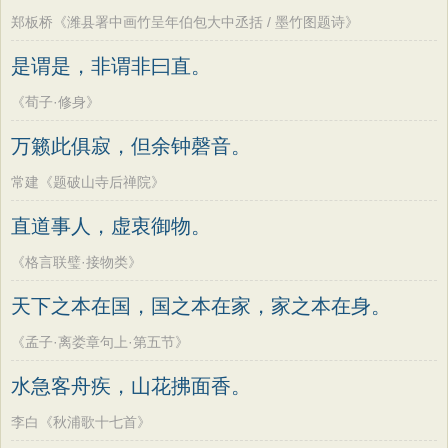
郑板桥《潍县署中画竹呈年伯包大中丞括 / 墨竹图题诗》
是谓是，非谓非曰直。
《荀子·修身》
万籁此俱寂，但余钟磬音。
常建《题破山寺后禅院》
直道事人，虚衷御物。
《格言联璧·接物类》
天下之本在国，国之本在家，家之本在身。
《孟子·离娄章句上·第五节》
水急客舟疾，山花拂面香。
李白《秋浦歌十七首》