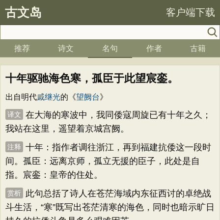
古文岛
客户端下载
推荐
诗文
名句
作者
古籍
十年驱驰海色寒，孤臣于此望宸銮。
出自明代
戚继光
的《
望阙台
》
在大海的寒波中，我同倭寇周旋已有十年之久；
译文
我站在这里，遥望着京城宫阙。
十年：指作者调往浙江，再到福建抗倭这一段时
注释
间。孤臣：远离京师，孤立无援的臣子，此处是自
指。宸銮：皇帝的住处。
此句总括了诗人在苍茫海域内东征西讨的卓绝战
赏析
斗生活，“寒”既写出苍茫清寒的海色，同时也暗示旷日