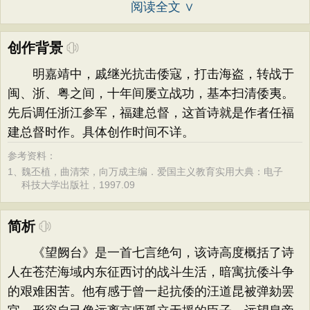
阅读全文 ∨
创作背景
明嘉靖中，戚继光抗击倭寇，打击海盗，转战于
闽、浙、粤之间，十年间屡立战功，基本扫清倭夷。
先后调任浙江参军，福建总督，这首诗就是作者任福
建总督时作。具体创作时间不详。
参考资料：
1、
魏丕植，曲清荣，向万成主编．爱国主义教育实用大典：电子
科技大学出版社，1997.09
简析
《望阙台》是一首七言绝句，该诗高度概括了诗
人在苍茫海域内东征西讨的战斗生活，暗寓抗倭斗争
的艰难困苦。他有感于曾一起抗倭的汪道昆被弹劾罢