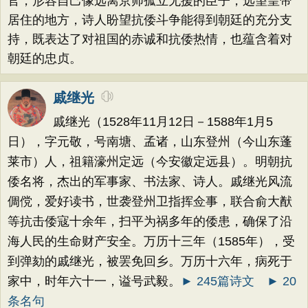
官，形容自己像远离京师孤立无援的臣子，远望皇帝
居住的地方，诗人盼望抗倭斗争能得到朝廷的充分支
持，既表达了对祖国的赤诚和抗倭热情，也蕴含着对
朝廷的忠贞。
戚继光
戚继光（1528年11月12日－1588年1月5
日），字元敬，号南塘、孟诸，山东登州（今山东蓬
莱市）人，祖籍濠州定远（今安徽定远县）。明朝抗
倭名将，杰出的军事家、书法家、诗人。戚继光风流
倜傥，爱好读书，世袭登州卫指挥佥事，联合俞大猷
等抗击倭寇十余年，扫平为祸多年的倭患，确保了沿
海人民的生命财产安全。万历十三年（1585年），受
到弹劾的戚继光，被罢免回乡。万历十六年，病死于
家中，时年六十一，谥号武毅。
► 245篇诗文
► 20
条名句