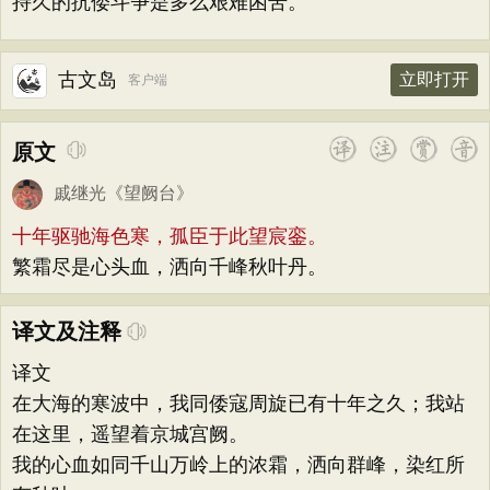
持久的抗倭斗争是多么艰难困苦。
古文岛
立即打开
客户端
原文
戚继光
《
望阙台
》
十年驱驰海色寒，孤臣于此望宸銮。
繁霜尽是心头血，洒向千峰秋叶丹。
译文及注释
译文
在大海的寒波中，我同倭寇周旋已有十年之久；我站
在这里，遥望着京城宫阙。
我的心血如同千山万岭上的浓霜，洒向群峰，染红所