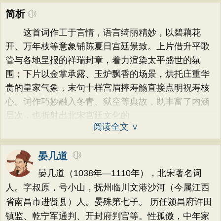
简析
这首词作工于言情，语言绮丽精妙，以碧藕花
开、万年枝等意象铺陈夏日宫廷景致。上片借升平歌
管与各地呈报的祥瑞封章，着力渲染太平盛世的氛
围；下片以金掌承露、玉炉飘香的场景，烘托庄重华
贵的皇家气象，末句十样宫眉捧寿觞直接点明祝寿核
心。词作巧妙融入冬青、狱空等典故，既丰富了内涵
层次，也折射出北宋宫廷文化的
阅读全文 ∨
晏几道
晏几道（1038年—1110年），北宋著名词
人。字叔原，号小山，抚州临川文港沙河（今属江西
省南昌市进贤县）人。晏殊第七子。 历任颍昌府许田
镇监、乾宁军通判、开封府判官等。性孤傲，中年家