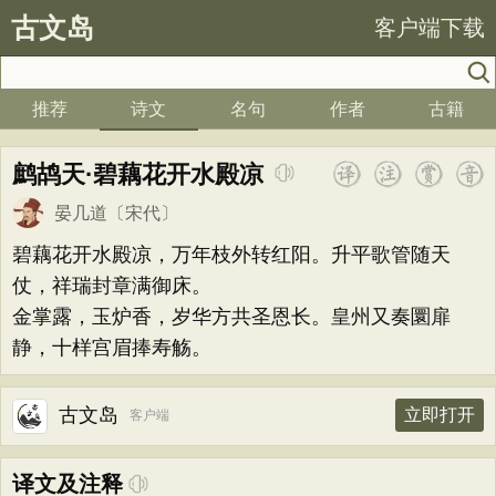
古文岛
客户端下载
推荐
诗文
名句
作者
古籍
鹧鸪天·碧藕花开水殿凉
晏几道
〔宋代〕
碧藕花开水殿凉，万年枝外转红阳。升平歌管随天
仗，祥瑞封章满御床。
金掌露，玉炉香，岁华方共圣恩长。皇州又奏圜扉
静，十样宫眉捧寿觞。
古文岛
立即打开
客户端
译文及注释