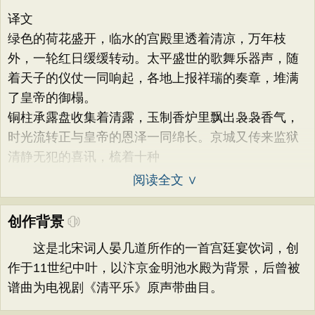
译文
绿色的荷花盛开，临水的宫殿里透着清凉，万年枝
外，一轮红日缓缓转动。太平盛世的歌舞乐器声，随
着天子的仪仗一同响起，各地上报祥瑞的奏章，堆满
了皇帝的御榻。
铜柱承露盘收集着清露，玉制香炉里飘出袅袅香气，
时光流转正与皇帝的恩泽一同绵长。京城又传来监狱
清静无犯的喜讯，梳着十种
阅读全文 ∨
创作背景
这是北宋词人晏几道所作的一首宫廷宴饮词，创
作于11世纪中叶，以汴京金明池水殿为背景，后曾被
谱曲为电视剧《清平乐》原声带曲目。