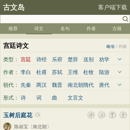
古文岛
客户端下载
推荐
诗文
名句
作者
古籍
宫廷诗文
略缩
/
列表
类型：
宫廷
诗经
乐府
楚辞
送别
劝学
边塞
儿童
春天
夏天
秋天
冬天
作者：
李白
杜甫
苏轼
王维
杜牧
陆游
悲愤
悼亡
咏怀
爱国
思乡
咏物
李煜
元稹
韩愈
岑参
齐己
贾岛
朝代：
先秦
两汉
魏晋
南北朝
隋代
唐代
爱情
田园
民歌
民谣
山水
怀古
柳永
曹操
李贺
曹植
张籍
孟郊
五代
宋代
金朝
元代
明代
清代
形式：
诗
词
曲
文言文
咏史
散文
闺怨
抒情
赞美
咏柳
皎然
许浑
罗隐
贯休
韦庄
屈原
读书
秋思
哲理
离别
梅花
叙事
王勃
张祜
王建
晏殊
岳飞
姚合
玉树后庭花
写雪
写景
月亮
长诗
励志
战争
卢纶
秦观
钱起
朱熹
韩偓
高适
陈叔宝
〔南北朝〕