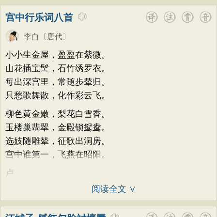
宫中行乐词八首
李白
〔唐代〕
小小生金屋，盈盈在紫微。
山花插宝髻，石竹绣罗衣。
每出深宫里，常随步辇归。
只愁歌舞散，化作彩云飞。
柳色黄金嫩，梨花白雪香。
玉楼巢翡翠，金殿锁鸳鸯。
选妓随雕辇，征歌出洞房。
宫中谁第一，飞燕在昭阳。
卢
阅读全文 ∨