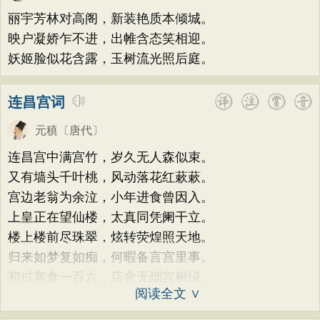
荷花
题画
感恩
动物
散曲
感怀
方干
李峤
赵嘏
贺铸
郑谷
郑燮
丽宇芳林对高阁，新装艳质本倾城。
饮酒
落花
桃花
写雨
青春
写山
张说
张炎
白居易
辛弃疾
李清照
映户凝娇乍不进，出帷含态笑相迎。
劝学
论诗
游仙
节日
春节
妖姬脸似花含露，玉树流光照后庭。
刘禹锡
李商隐
陶渊明
孟浩然
元宵节
寒食节
清明节
端午节
柳宗元
王安石
欧阳修
韦应物
连昌宫词
七夕节
中秋节
重阳节
温庭筠
刘长卿
王昌龄
杨万里
元稹
〔唐代〕
托物言志
古文观止
宋词精选
诸葛亮
范仲淹
陆龟蒙
晏几道
连昌宫中满宫竹，岁久无人森似束。
小学古诗
初中古诗
高中古诗
周邦彦
杜荀鹤
吴文英
马致远
又有墙头千叶桃，风动落花红蔌蔌。
小学文言文
初中文言文
高中文言文
皮日休
左丘明
张九龄
权德舆
宫边老翁为余泣，小年进食曾因入。
唐诗三百首
古诗三百首
宋词三百首
上皇正在望仙楼，太真同凭阑干立。
黄庭坚
司马迁
皇甫冉
卓文君
楼上楼前尽珠翠，炫转荧煌照天地。
古诗十九首
文天祥
刘辰翁
陈子昂
归来如梦复如痴，何暇备言宫里事。
纳兰性德
初过寒食一百六，店舍无烟宫树绿。
阅读全文 ∨