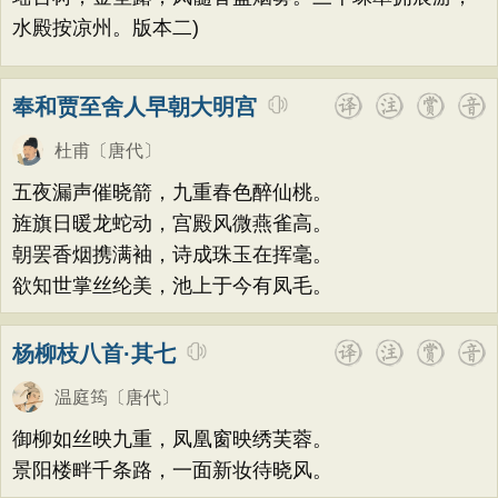
水殿按凉州。版本二)
奉和贾至舍人早朝大明宫
杜甫
〔唐代〕
五夜漏声催晓箭，九重春色醉仙桃。
旌旗日暖龙蛇动，宫殿风微燕雀高。
朝罢香烟携满袖，诗成珠玉在挥毫。
欲知世掌丝纶美，池上于今有凤毛。
杨柳枝八首·其七
温庭筠
〔唐代〕
御柳如丝映九重，凤凰窗映绣芙蓉。
景阳楼畔千条路，一面新妆待晓风。