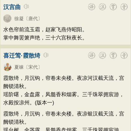
汉宫曲
徐凝
〔唐代〕
水色帘前流玉霜，赵家飞燕侍昭阳。
掌中舞罢箫声绝，三十六宫秋夜长。
喜迁莺·霞散绮
夏竦
〔宋代〕
霞散绮，月沉钩，帘卷未央楼。夜凉河汉截天流，宫
阙锁清秋。
瑶阶曙，金盘露，凤髓香和烟雾。三千珠翠拥宸游，
水殿按凉州。(版本一)
霞散绮，月沉钩，帘卷未央楼。夜凉银汉截天流，宫
阙锁清秋。
瑶台树，金茎露，凤髓香盘烟雾。三千珠翠拥宸游，