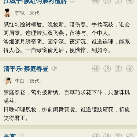
江城子·腻红匀脸衬檀唇
苏轼
〔宋代〕
腻红匀脸衬檀唇。晚妆新。暗伤春。手捻花枝，谁会
两眉颦。连理带头双飞燕，留待与、个中人。
淡烟笼月绣帘阴。画堂深。夜沉沉、谁道连理，能系
得人心。一自绿窗偷见后，便憔悴、到如今。
清平乐·禁庭春昼
李白
〔唐代〕
禁庭春昼，莺羽披新绣。百草巧求花下斗，只赌珠玑
满斗。
日晚却理残妆，御前闲舞霓裳。谁道腰肢窈窕，折旋
笑得君王。
吴宫