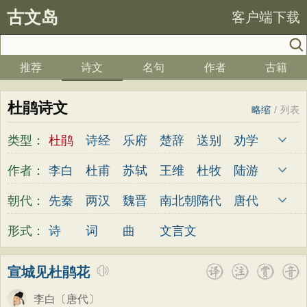
古文岛
客户端下载
推荐
诗文
名句
作者
古籍
杜鹃诗文
略缩
/
列表
类型：
杜鹃
诗经
乐府
楚辞
送别
劝学
边塞
儿童
春天
夏天
秋天
冬天
作者：
李白
杜甫
苏轼
王维
杜牧
陆游
悲愤
悼亡
咏怀
爱国
思乡
咏物
李煜
元稹
韩愈
岑参
齐己
贾岛
朝代：
先秦
两汉
魏晋
南北朝
隋代
唐代
爱情
田园
民歌
民谣
山水
怀古
柳永
曹操
李贺
曹植
张籍
孟郊
五代
宋代
金朝
元代
明代
清代
形式：
诗
词
曲
文言文
咏史
散文
闺怨
抒情
赞美
咏柳
皎然
许浑
罗隐
贯休
韦庄
屈原
读书
秋思
哲理
离别
梅花
叙事
王勃
张祜
王建
晏殊
岳飞
姚合
宣城见杜鹃花
写雪
写景
月亮
长诗
励志
战争
卢纶
秦观
钱起
朱熹
韩偓
高适
李白
〔唐代〕