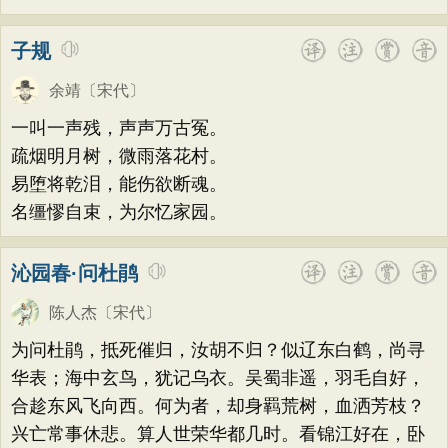
子规
余靖
〔宋代〕
一叫一声残，声声万古冤。
疏烟明月树，微雨落花村。
易堕将乾泪，能伤欲断魂。
名缰憀自束，为尔忆家园。
沁园春·问杜鹃
陈人杰
〔宋代〕
为问杜鹃，抵死催归，汝胡不归？似辽东白鹤，尚寻
华表；海中玄鸟，犹记乌衣。吴蜀非遥，羽毛自好，
合趁东风飞向西。何为者，却身羁荒树，血洒芳枝？
兴亡常事休悲。算人世荣华都几时。看锦江好在，卧