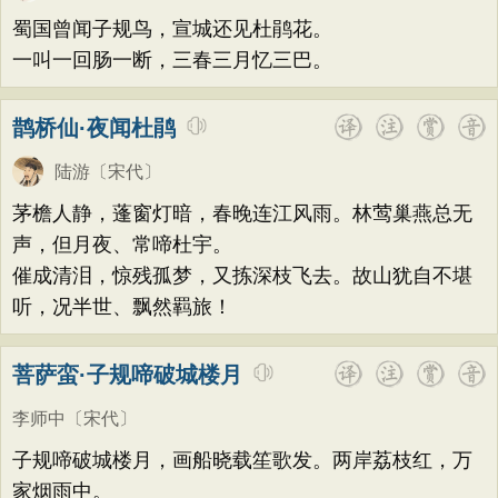
荷花
题画
感恩
动物
散曲
感怀
方干
李峤
赵嘏
贺铸
郑谷
郑燮
蜀国曾闻子规鸟，宣城还见杜鹃花。
饮酒
落花
桃花
写雨
青春
写山
张说
张炎
白居易
辛弃疾
李清照
一叫一回肠一断，三春三月忆三巴。
劝学
论诗
游仙
节日
春节
刘禹锡
李商隐
陶渊明
孟浩然
鹊桥仙·夜闻杜鹃
元宵节
寒食节
清明节
端午节
柳宗元
王安石
欧阳修
韦应物
七夕节
中秋节
重阳节
陆游
〔宋代〕
温庭筠
刘长卿
王昌龄
杨万里
托物言志
古文观止
宋词精选
茅檐人静，蓬窗灯暗，春晚连江风雨。林莺巢燕总无
诸葛亮
范仲淹
陆龟蒙
晏几道
声，但月夜、常啼杜宇。
小学古诗
初中古诗
高中古诗
周邦彦
杜荀鹤
吴文英
马致远
催成清泪，惊残孤梦，又拣深枝飞去。故山犹自不堪
小学文言文
初中文言文
高中文言文
皮日休
左丘明
张九龄
权德舆
听，况半世、飘然羁旅！
唐诗三百首
古诗三百首
宋词三百首
黄庭坚
司马迁
皇甫冉
卓文君
古诗十九首
菩萨蛮·子规啼破城楼月
文天祥
刘辰翁
陈子昂
纳兰性德
李师中
〔宋代〕
子规啼破城楼月，画船晓载笙歌发。两岸荔枝红，万
家烟雨中。