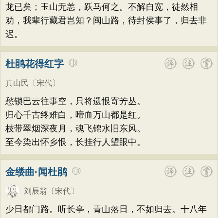
龙已矣；玉山无恙，跃马何之。不解自宽，徒然相
劝，我辈行藏君岂知？闽山路，待封侯事了，归去非
迟。
杜鹃花得红字
真山民
〔宋代〕
愁锁巴云往事空，只将遗恨寄芳丛。
归心千古终难白，啼血万山都是红。
枝带翠烟深夜月，魂飞锦水旧东风。
至今染出怀乡恨，长挂行人望眼中。
金缕曲·闻杜鹃
刘辰翁
〔宋代〕
少日都门路。听长亭，青山落日，不如归去。十八年