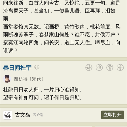
间来往断，白首人间今古。又惊绝，五更一句。道是
流离蜀天子，甚当初，一似吴儿语。臣再拜，泪如
雨。
画堂客馆真无数。记画桥，黄竹歌声，桃花前度。风
雨断魂苏季子，春梦家山何处？谁不愿，封侯万户？
寂寞江南轮四角，问长安，道上无人住。啼尽血，向
谁诉？
春日闻杜宇
谢枋得
〔宋代〕
杜鹃日日劝人归，一片归心谁得知。
望帝有神如可问，谓予何日是归期。
古文岛
立即打开
客户端