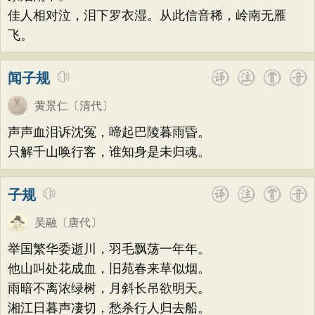
佳人相对泣，泪下罗衣湿。从此信音稀，岭南无雁
飞。
闻子规
黄景仁
〔清代〕
声声血泪诉沈冤，啼起巴陵暮雨昏。
只解千山唤行客，谁知身是未归魂。
子规
吴融
〔唐代〕
举国繁华委逝川，羽毛飘荡一年年。
他山叫处花成血，旧苑春来草似烟。
雨暗不离浓绿树，月斜长吊欲明天。
湘江日暮声凄切，愁杀行人归去船。