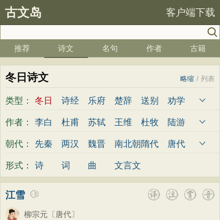
古文岛
客户端下载
推荐
诗文
名句
作者
古籍
冬日诗文
略缩
/
列表
类型：
冬日
诗经
乐府
楚辞
送别
劝学
边塞
儿童
春天
夏天
秋天
冬天
作者：
李白
杜甫
苏轼
王维
杜牧
陆游
悲愤
悼亡
咏怀
爱国
思乡
咏物
李煜
元稹
韩愈
岑参
齐己
贾岛
朝代：
先秦
两汉
魏晋
南北朝
隋代
唐代
爱情
田园
民歌
民谣
山水
怀古
柳永
曹操
李贺
曹植
张籍
孟郊
五代
宋代
金朝
元代
明代
清代
形式：
诗
词
曲
文言文
咏史
散文
闺怨
抒情
赞美
咏柳
皎然
许浑
罗隐
贯休
韦庄
屈原
读书
秋思
哲理
离别
梅花
叙事
王勃
张祜
王建
晏殊
岳飞
姚合
江雪
写雪
写景
月亮
长诗
励志
战争
卢纶
秦观
钱起
朱熹
韩偓
高适
柳宗元
〔唐代〕