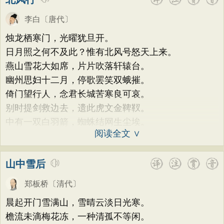
李白
〔唐代〕
烛龙栖寒门，光曜犹旦开。
日月照之何不及此？惟有北风号怒天上来。
燕山雪花大如席，片片吹落轩辕台。
幽州思妇十二月，停歌罢笑双蛾摧。
倚门望行人，念君长城苦寒良可哀。
别时提剑救边去，遗此虎文金鞞靫。
中有一双白羽箭，蜘蛛结网生尘埃。
阅读全文 ∨
山中雪后
郑板桥
〔清代〕
晨起开门雪满山，雪晴云淡日光寒。
檐流未滴梅花冻，一种清孤不等闲。