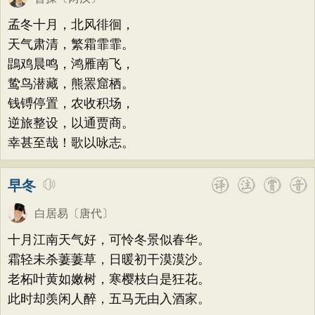
孟冬十月，北风徘徊，
天气肃清，繁霜霏霏。
鵾鸡晨鸣，鸿雁南飞，
鸷鸟潜藏，熊罴窟栖。
钱镈停置，农收积场，
逆旅整设，以通贾商。
幸甚至哉！歌以咏志。
早冬
白居易
〔唐代〕
十月江南天气好，可怜冬景似春华。
霜轻未杀萋萋草，日暖初干漠漠沙。
老柘叶黄如嫩树，寒樱枝白是狂花。
此时却羡闲人醉，五马无由入酒家。