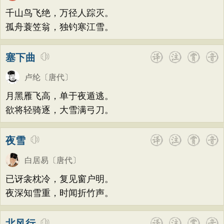
荷花
题画
感恩
动物
散曲
感怀
方干
李峤
赵嘏
贺铸
郑谷
郑燮
千山鸟飞绝，万径人踪灭。
饮酒
落花
桃花
写雨
青春
写山
张说
张炎
白居易
辛弃疾
李清照
孤舟蓑笠翁，独钓寒江雪。
劝学
论诗
游仙
节日
春节
刘禹锡
李商隐
陶渊明
孟浩然
塞下曲
元宵节
寒食节
清明节
端午节
柳宗元
王安石
欧阳修
韦应物
七夕节
中秋节
重阳节
卢纶
〔唐代〕
温庭筠
刘长卿
王昌龄
杨万里
托物言志
古文观止
宋词精选
月黑雁飞高，单于夜遁逃。
诸葛亮
范仲淹
陆龟蒙
晏几道
欲将轻骑逐，大雪满弓刀。
小学古诗
初中古诗
高中古诗
周邦彦
杜荀鹤
吴文英
马致远
小学文言文
初中文言文
高中文言文
皮日休
左丘明
张九龄
权德舆
夜雪
唐诗三百首
古诗三百首
宋词三百首
黄庭坚
司马迁
皇甫冉
卓文君
白居易
〔唐代〕
古诗十九首
文天祥
刘辰翁
陈子昂
已讶衾枕冷，复见窗户明。
纳兰性德
夜深知雪重，时闻折竹声。
北风行