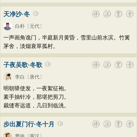
天净沙·冬
白朴
〔元代〕
一声画角谯门，半庭新月黄昏，雪里山前水滨。竹篱
茅舍，淡烟衰草孤村。
子夜吴歌·冬歌
李白
〔唐代〕
明朝驿使发，一夜絮征袍。
素手抽针冷，那堪把剪刀。
裁缝寄远道，几日到临洮。
步出夏门行·冬十月
曹操
〔两汉〕