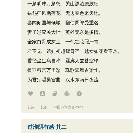
一斛明珠万斛愁，关山漂泊腰肢细。
错怨狂风飏落花，无边春色来天地。
尝闻倾国与倾城，翻使周郎受重名。
妻子岂应关大计，英雄无奈是多情。
全家白骨成灰土，一代红妆照汗青。
君不见，馆娃初起鸳鸯宿，越女如花看不足。
香径尘生乌自啼，屧廊人去苔空绿。
换羽移宫万里愁，珠歌翠舞古梁州。
为君别唱吴宫曲，汉水东南日夜流！
长诗
长篇
中国诗词大会2023
过淮阴有感·其二