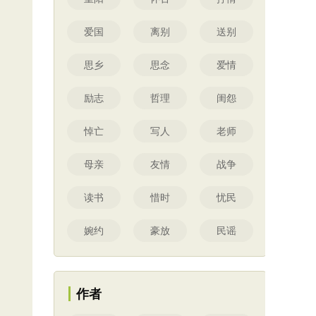
爱国
离别
送别
思乡
思念
爱情
励志
哲理
闺怨
悼亡
写人
老师
母亲
友情
战争
读书
惜时
忧民
婉约
豪放
民谣
作者