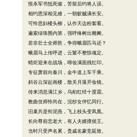
恨杀军书抵死催，苦留后约将人误。
相约恩深相见难，一朝蚁贼满长安。
可怜思妇楼头柳，认作天边粉絮看。
遍索绿珠围内第，强呼绛树出雕阑。
若非壮士全师胜，争得蛾眉匹马还？
蛾眉马上传呼进，云鬟不整惊魂定。
蜡炬迎来在战场，啼妆满面残红印。
专征萧鼓向秦川，金牛道上车千乘。
斜谷云深起画楼，散关月落开妆镜。
传来消息满江乡，乌桕红经十度霜。
教曲伎师怜尚在，浣纱女伴忆同行。
旧巢共是衔泥燕，飞上枝头变凤凰。
长向尊前悲老大，有人夫婿擅侯王。
当时只受声名累，贵戚名豪竞延致。