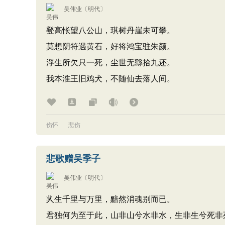
吴伟业
〔明代〕
登高怅望八公山，琪树丹崖未可攀。
莫想阴符遇黄石，好将鸿宝驻朱颜。
浮生所欠只一死，尘世无繇拾九还。
我本淮王旧鸡犬，不随仙去落人间。
伤怀
悲伤
悲歌赠吴季子
吴伟业
〔明代〕
人生千里与万里，黯然消魂别而已。
君独何为至于此，山非山兮水非水，生非生兮死非