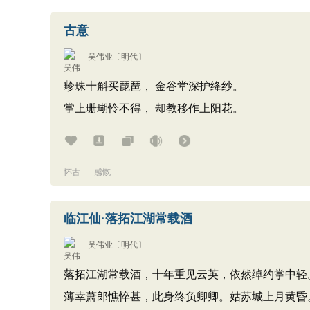
古意
吴伟业
〔明代〕
珍珠十斛买琵琶， 金谷堂深护绛纱。
掌上珊瑚怜不得， 却教移作上阳花。
怀古
感慨
临江仙·落拓江湖常载酒
吴伟业
〔明代〕
落拓江湖常载酒，十年重见云英，依然绰约掌中轻
薄幸萧郎憔悴甚，此身终负卿卿。姑苏城上月黄昏