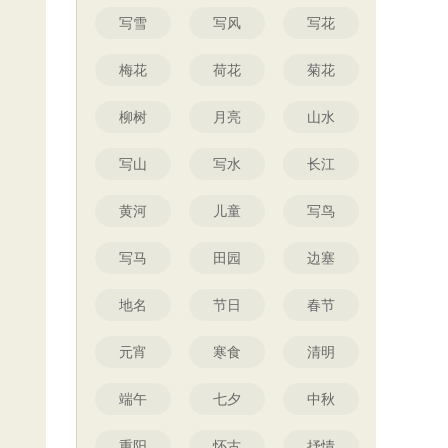
写雪
写风
写花
梅花
荷花
菊花
柳树
月亮
山水
写山
写水
长江
黄河
儿童
写鸟
写马
田园
边塞
地名
节日
春节
元宵
寒食
清明
端午
七夕
中秋
重阳
怀古
抒情