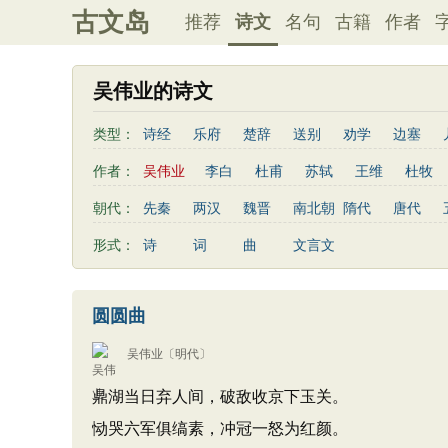
古文岛
推荐
诗文
名句
古籍
作者
吴伟业的诗文
类型：
诗经
乐府
楚辞
送别
劝学
边塞
思乡
咏物
爱情
田园
民歌
民谣
作者：
吴伟业
李白
杜甫
苏轼
王维
杜牧
秋思
哲理
离别
梅花
叙事
写雪
李贺
曹植
张籍
孟郊
皎然
许浑
朝代：
先秦
两汉
魏晋
南北朝
隋代
唐代
散曲
感怀
饮酒
落花
桃花
写雨
姚合
卢纶
秦观
钱起
朱熹
韩偓
形式：
诗
词
曲
文言文
寒食节
清明节
端午节
七夕节
中秋节
白居易
辛弃疾
李清照
刘禹锡
李商隐
初中古诗
高中古诗
小学文言文
初中文言
刘长卿
王昌龄
杨万里
诸葛亮
范仲淹
圆圆曲
古诗十九首
左丘明
张九龄
权德舆
黄庭坚
司马迁
吴伟业
〔明代〕
鼎湖当日弃人间，破敌收京下玉关。
恸哭六军俱缟素，冲冠一怒为红颜。