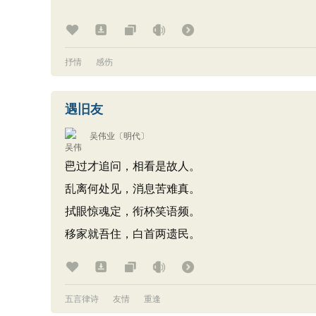
抒情
感伤
遇旧友
吴伟业
〔明代〕
已过才追问，相看是故人。
乱离何处见，消息苦难真。
拭眼惊魂定，衔杯笑语频。
移家就吾住，白首两遗民。
五言律诗
友情
重逢