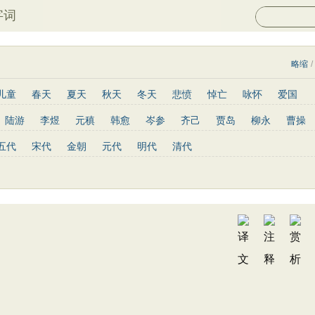
字词
略缩
/
儿童
春天
夏天
秋天
冬天
悲愤
悼亡
咏怀
爱国
山水
怀古
咏史
散文
闺怨
抒情
赞美
咏柳
读书
陆游
李煜
元稹
韩愈
岑参
齐己
贾岛
柳永
曹操
写景
月亮
长诗
励志
战争
荷花
题画
感恩
动物
罗隐
贯休
韦庄
屈原
王勃
张祜
王建
晏殊
岳飞
五代
宋代
金朝
元代
明代
清代
青春
写山
劝学
论诗
游仙
节日
春节
元宵节
高适
方干
李峤
赵嘏
贺铸
郑谷
郑燮
张说
张炎
重阳节
托物言志
古文观止
宋词精选
小学古诗
陶渊明
孟浩然
柳宗元
王安石
欧阳修
韦应物
温庭筠
文
高中文言文
唐诗三百首
古诗三百首
宋词三百首
陆龟蒙
晏几道
周邦彦
杜荀鹤
吴文英
马致远
皮日休
皇甫冉
卓文君
文天祥
刘辰翁
陈子昂
纳兰性德