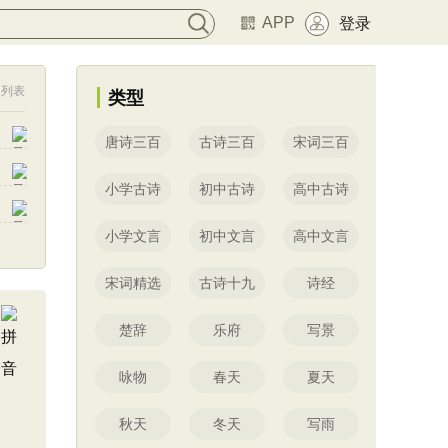
APP
登录
列表
类型
唐诗三百
古诗三百
宋词三百
小学古诗
初中古诗
高中古诗
小学文言
初中文言
高中文言
宋词精选
古诗十九
诗经
楚辞
乐府
写景
咏物
春天
夏天
秋天
冬天
写雨