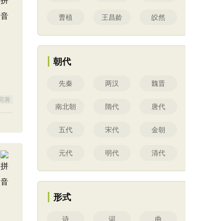
曹植
王昌龄
皎然
朝代
先秦
两汉
魏晋
完善
南北朝
隋代
唐代
五代
宋代
金朝
元代
明代
清代
形式
诗
词
曲