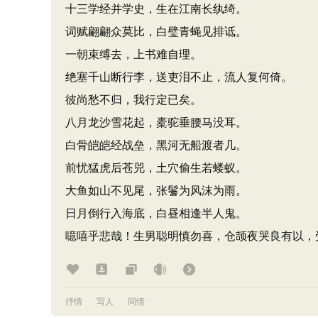
十三学经并学史，生在江南长纨绮。
词赋翩翩众莫比，白璧青蝇见排诋。
一朝束缚去，上书难自理。
绝塞千山断行李，送吏泪不止，流人复何倚。
彼尚愁不归，我行定已矣。
八月龙沙雪花起，橐驼垂腰马没耳。
白骨皑皑经战垒，黑河无船渡者几。
前忧猛虎后苍兕，土穴偷生若蝼蚁。
大鱼如山不见尾，张鬐为风沫为雨。
日月倒行入海底，白昼相逢半人鬼。
噫嘻乎悲哉！生男聪明慎勿喜，仓颉夜哭良有以，
抒情
写人
同情