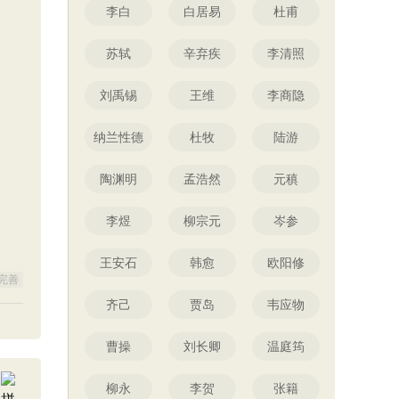
李白
白居易
杜甫
苏轼
辛弃疾
李清照
刘禹锡
王维
李商隐
纳兰性德
杜牧
陆游
陶渊明
孟浩然
元稹
李煜
柳宗元
岑参
王安石
韩愈
欧阳修
完善
齐己
贾岛
韦应物
曹操
刘长卿
温庭筠
柳永
李贺
张籍