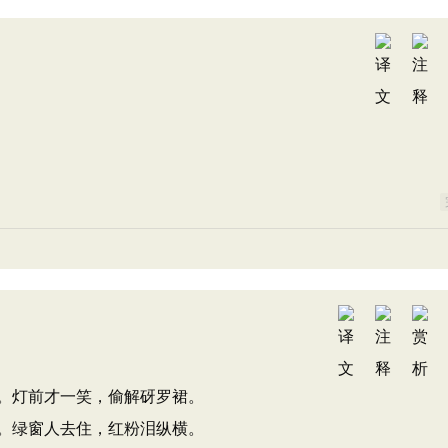
。灯前才一笑，偷解砑罗裙。
。绿窗人去住，红粉泪纵横。