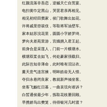
红颜流落非吾恋，逆贼天亡自荒宴。
电扫黄巾定黑山，哭罢君亲再相见。
相见初经田窦家，侯门歌舞出如花。
许将戚里箜篌伎，等取将军油壁车。
家本姑苏浣花里，圆圆小字娇罗绮。
梦向夫差苑里游，宫娥拥入君王起。
前身合是采莲人，门前一片横塘水。
横塘双桨去如飞，何处豪家强载归。
此际岂知非薄命，此时唯有泪沾衣。
薰天意气连宫掖，明眸皓齿无人惜。
夺归永巷闭良家，教就新声倾坐客。
坐客飞觞红日暮，一曲哀弦向谁诉？
白晳通侯最少年，拣取花枝屡回顾。
早携娇鸟出樊笼，待得银河几时渡？