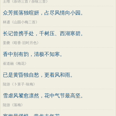
王维《杂诗三首 / 杂咏三首》
众芳摇落独暄妍，占尽风情向小园。
林逋《山园小梅二首》
长记曾携手处，千树压、西湖寒碧。
姜夔《暗香·旧时月色》
香中别有韵，清极不知寒。
崔道融《梅花》
已是黄昏独自愁，更着风和雨。
陆游《卜算子·咏梅》
雪虐风饕愈凛然，花中气节最高坚。
陆游《落梅》