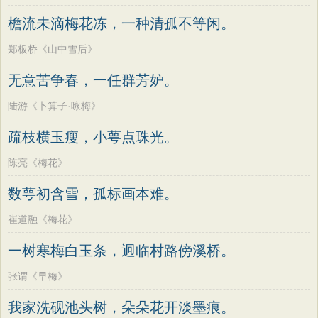
檐流未滴梅花冻，一种清孤不等闲。
郑板桥《山中雪后》
无意苦争春，一任群芳妒。
陆游《卜算子·咏梅》
疏枝横玉瘦，小萼点珠光。
陈亮《梅花》
数萼初含雪，孤标画本难。
崔道融《梅花》
一树寒梅白玉条，迥临村路傍溪桥。
张谓《早梅》
我家洗砚池头树，朵朵花开淡墨痕。