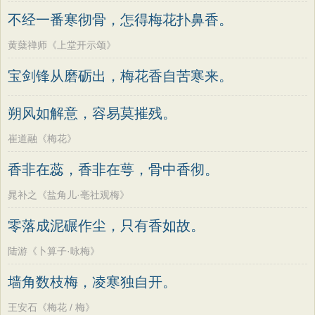
墨子
老子
史记
中庸
礼记
尚书
方干
李峤
赵嘏
贺铸
郑谷
郑燮
不经一番寒彻骨，怎得梅花扑鼻香。
晋书
左传
论衡
管子
说苑
列子
张说
张炎
白居易
辛弃疾
李清照
黄蘖禅师《上堂开示颂》
国语
节日
春节
元宵节
寒食节
刘禹锡
李商隐
陶渊明
孟浩然
宝剑锋从磨砺出，梅花香自苦寒来。
清明节
端午节
七夕节
中秋节
柳宗元
王安石
欧阳修
韦应物
重阳节
韩非子
罗织经
菜根谭
朔风如解意，容易莫摧残。
温庭筠
刘长卿
王昌龄
杨万里
红楼梦
弟子规
战国策
后汉书
诸葛亮
范仲淹
陆龟蒙
晏几道
崔道融《梅花》
淮南子
商君书
水浒传
西游记
周邦彦
杜荀鹤
吴文英
马致远
香非在蕊，香非在萼，骨中香彻。
格言联璧
围炉夜话
增广贤文
皮日休
左丘明
张九龄
权德舆
晁补之《盐角儿·亳社观梅》
吕氏春秋
文心雕龙
醒世恒言
黄庭坚
司马迁
皇甫冉
卓文君
零落成泥碾作尘，只有香如故。
警世通言
幼学琼林
小窗幽记
文天祥
刘辰翁
陈子昂
陆游《卜算子·咏梅》
三国演义
贞观政要
纳兰性德
墙角数枝梅，凌寒独自开。
王安石《梅花 / 梅》