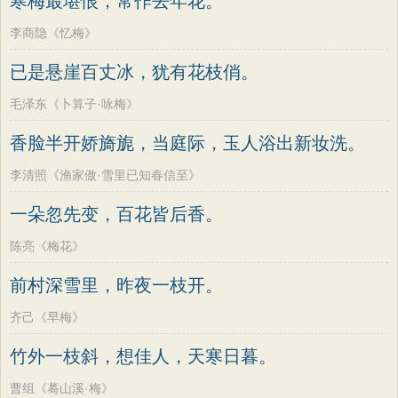
寒梅最堪恨，常作去年花。
李商隐《忆梅》
已是悬崖百丈冰，犹有花枝俏。
毛泽东《卜算子·咏梅》
香脸半开娇旖旎，当庭际，玉人浴出新妆洗。
李清照《渔家傲·雪里已知春信至》
一朵忽先变，百花皆后香。
陈亮《梅花》
前村深雪里，昨夜一枝开。
齐己《早梅》
竹外一枝斜，想佳人，天寒日暮。
曹组《蓦山溪·梅》