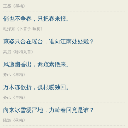
王冕《墨梅》
俏也不争春，只把春来报。
毛泽东《卜算子·咏梅》
琼姿只合在瑶台，谁向江南处处栽？
高启《咏梅九首》
风递幽香出，禽窥素艳来。
齐己《早梅》
万木冻欲折，孤根暖独回。
齐己《早梅》
向来冰雪凝严地，力斡春回竟是谁？
陆游《落梅》