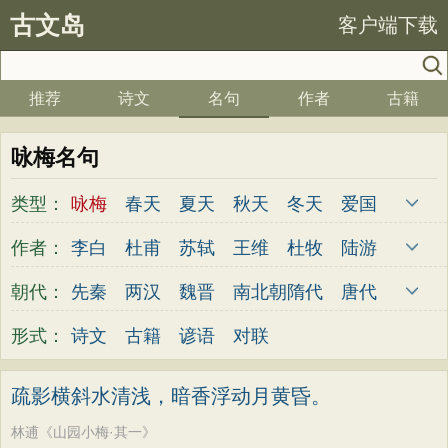
古文岛
客户端下载
推荐
诗文
名句
作者
古籍
咏梅名句
类型：
咏梅
春天
夏天
秋天
冬天
爱国
写雪
思念
爱情
思乡
离别
月亮
作者：
李白
杜甫
苏轼
王维
杜牧
陆游
梅花
励志
荷花
写雨
友情
感恩
李煜
元稹
韩愈
岑参
齐己
贾岛
朝代：
先秦
两汉
魏晋
南北朝
隋代
唐代
写风
西湖
读书
菊花
长江
黄河
柳永
曹操
李贺
曹植
张籍
孟郊
五代
宋代
金朝
元代
明代
清代
形式：
诗文
古籍
谚语
对联
竹子
哲理
泰山
边塞
柳树
写鸟
皎然
许浑
罗隐
贯休
韦庄
屈原
桃花
老师
母亲
伤感
田园
写云
王勃
张祜
王建
晏殊
岳飞
姚合
疏影横斜水清浅，暗香浮动月黄昏。
庐山
山水
星星
荀子
孟子
论语
卢纶
秦观
钱起
朱熹
韩偓
高适
林逋《山园小梅·其一》