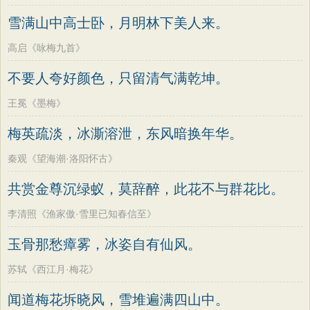
雪满山中高士卧，月明林下美人来。
高启《咏梅九首》
不要人夸好颜色，只留清气满乾坤。
王冕《墨梅》
梅英疏淡，冰澌溶泄，东风暗换年华。
秦观《望海潮·洛阳怀古》
共赏金尊沉绿蚁，莫辞醉，此花不与群花比。
李清照《渔家傲·雪里已知春信至》
玉骨那愁瘴雾，冰姿自有仙风。
苏轼《西江月·梅花》
闻道梅花坼晓风，雪堆遍满四山中。