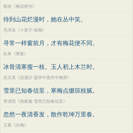
陆游《梅花绝句》
待到山花烂漫时，她在丛中笑。
毛泽东《卜算子·咏梅》
寻常一样窗前月，才有梅花便不同。
杜耒《寒夜》
冰骨清寒瘦一枝。玉人初上木兰时。
吴文英《浣溪沙·题李中斋舟中梅屏》
雪里已知春信至，寒梅点缀琼枝腻。
李清照《渔家傲·雪里已知春信至》
忽然一夜清香发，散作乾坤万里春。
王冕《白梅》