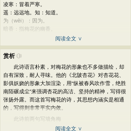
凌寒：冒着严寒。
遥：远远地。知：知道。
为（wèi）：因为。
暗香：指梅花的幽香。
阅读全文 ∨
赏析
此诗语言朴素，对梅花的形象也不多做描绘，却
自有深致，耐人寻味。他的《北陂杏花》对杏花花、
影俱妖娆的形象大加渲染，用“纵被春风吹作雪，绝胜
南陌碾成尘”来强调杏花的高洁、坚持的精神，写得很
张扬外露。而这首写梅花的诗，其思想内涵实是相通
的，写得则非常平实内敛。
此诗前两句写墙角梅
阅读全文 ∨