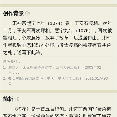
创作背景
宋神宗熙宁七年（1074）春，王安石罢相。次年
二月，王安石再次拜相。熙宁九年（1076），再次被
罢相后，心灰意冷，放弃了改革，后退居钟山。此时
作者孤独心态和艰难处境与傲雪凌霜的梅花有着共通
之处，遂写下此诗。
参考资料：
1、
周啸天．宋元明清诗词鉴赏：四川人民出版社，2003年02
月：55
2、
费安主编. 诗词欣赏[M]. 重庆：重庆大学出版社, 2011.01.第93
页
简析
《梅花》是一首五言绝句。此诗前两句写墙角梅
花不惧严寒，傲然独放的姿态；后两句则叙写了梅花