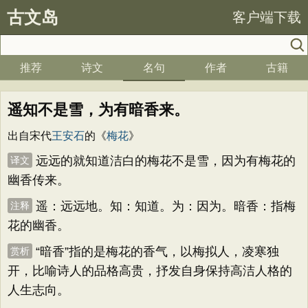
古文岛
客户端下载
推荐
诗文
名句
作者
古籍
遥知不是雪，为有暗香来。
出自宋代
王安石
的《
梅花
》
远远的就知道洁白的梅花不是雪，因为有梅花的
译文
幽香传来。
遥：远远地。知：知道。为：因为。暗香：指梅
注释
花的幽香。
“暗香”指的是梅花的香气，以梅拟人，凌寒独
赏析
开，比喻诗人的品格高贵，抒发自身保持高洁人格的
人生志向。