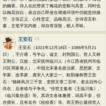
的幽香。诗人在此赞美了梅花的坚毅与高贵，同时也
以梅花自比，表达自己即使在艰难环境中仍能坚持操
守、主张正义、心性坚定、品格高洁。全诗语言朴
素，文笔平实内敛，却自有深致，耐人寻味。
王安石
王安石（1021年12月18日－1086年5月21
日），字介甫，号半山，谥文，封荆国公。世人又称
王荆公。汉族，北宋抚州临川人（今江西省抚州市临
川区邓家巷人），中国北宋著名政治家、思想家、文
学家、改革家，唐宋八大家之一。欧阳修称赞王安
石：“翰林风月三千首，吏部文章二百年。老去自怜心
尚在，后来谁与子争先。”传世文集有《王临川集》、
《临川集拾遗》等。其诗文各体兼擅，词虽不多，但
亦擅长，且有名作《桂枝香》等。而王荆公最得世人