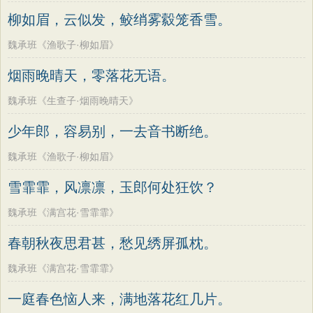
老子
史记
中庸
礼记
尚书
晋书
韩偓
高适
方干
李峤
赵嘏
贺铸
柳如眉，云似发，鲛绡雾縠笼香雪。
左传
论衡
管子
说苑
列子
国语
郑谷
郑燮
张说
张炎
白居易
魏承班《渔歌子·柳如眉》
节日
春节
元宵节
寒食节
清明节
辛弃疾
李清照
刘禹锡
李商隐
烟雨晚晴天，零落花无语。
端午节
七夕节
中秋节
重阳节
陶渊明
孟浩然
柳宗元
王安石
魏承班《生查子·烟雨晚晴天》
韩非子
罗织经
菜根谭
红楼梦
欧阳修
韦应物
温庭筠
刘长卿
少年郎，容易别，一去音书断绝。
弟子规
战国策
后汉书
淮南子
王昌龄
杨万里
诸葛亮
范仲淹
商君书
水浒传
西游记
魏承班《渔歌子·柳如眉》
陆龟蒙
晏几道
周邦彦
杜荀鹤
格言联璧
围炉夜话
增广贤文
雪霏霏，风凛凛，玉郎何处狂饮？
吴文英
马致远
皮日休
左丘明
吕氏春秋
文心雕龙
醒世恒言
张九龄
权德舆
黄庭坚
司马迁
魏承班《满宫花·雪霏霏》
警世通言
幼学琼林
小窗幽记
皇甫冉
卓文君
文天祥
刘辰翁
春朝秋夜思君甚，愁见绣屏孤枕。
三国演义
贞观政要
陈子昂
纳兰性德
魏承班《满宫花·雪霏霏》
一庭春色恼人来，满地落花红几片。