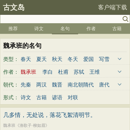
古文岛
客户端下载
推荐
诗文
名句
作者
古籍
魏承班的名句
类型：
春天
夏天
秋天
冬天
爱国
写雪
思念
爱情
思乡
离别
月亮
梅花
作者：
魏承班
李白
杜甫
苏轼
王维
励志
荷花
写雨
友情
感恩
写风
杜牧
陆游
李煜
元稹
韩愈
岑参
朝代：
先秦
两汉
魏晋
南北朝
隋代
唐代
西湖
读书
菊花
长江
黄河
竹子
齐己
贾岛
柳永
曹操
李贺
曹植
五代
宋代
金朝
元代
明代
清代
形式：
诗文
古籍
谚语
对联
哲理
泰山
边塞
柳树
写鸟
桃花
张籍
孟郊
皎然
许浑
罗隐
贯休
老师
母亲
伤感
田园
写云
庐山
韦庄
屈原
王勃
张祜
王建
晏殊
几多情，无处说，落花飞絮清明节。
山水
星星
荀子
孟子
论语
墨子
岳飞
姚合
卢纶
秦观
钱起
朱熹
魏承班《渔歌子·柳如眉》