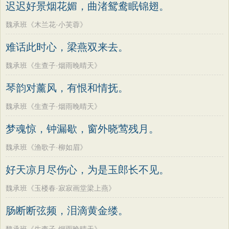
迟迟好景烟花媚，曲渚鸳鸯眠锦翅。
魏承班《木兰花·小芙蓉》
难话此时心，梁燕双来去。
魏承班《生查子·烟雨晚晴天》
琴韵对薰风，有恨和情抚。
魏承班《生查子·烟雨晚晴天》
梦魂惊，钟漏歇，窗外晓莺残月。
魏承班《渔歌子·柳如眉》
好天凉月尽伤心，为是玉郎长不见。
魏承班《玉楼春·寂寂画堂梁上燕》
肠断断弦频，泪滴黄金缕。