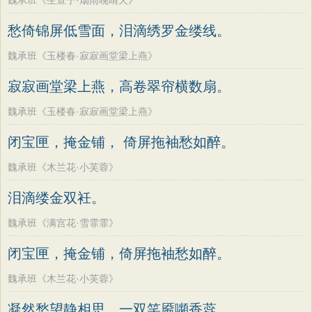
魏承班《生查子·烟雨晚晴天》
愁倚锦屏低雪面，泪滴绣罗金缕线。
魏承班《玉楼春·寂寂画堂梁上燕》
寂寂画堂梁上燕，高卷翠帘横数扇。
魏承班《玉楼春·寂寂画堂梁上燕》
闭宝匣，掩金铺， 倚屏拖袖愁如醉。
魏承班《木兰花·小芙蓉》
泪滴缕金双衽。
魏承班《满宫花·雪霏霏》
闭宝匣，掩金铺，倚屏拖袖愁如醉。
魏承班《木兰花·小芙蓉》
凝然愁望静相思，一双笑靥嚬香蕊。