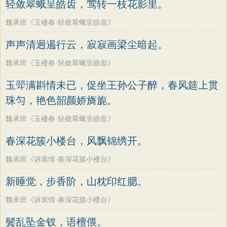
轻敛翠蛾呈皓齿，莺转一枝花影里。
魏承班《玉楼春·轻敛翠蛾呈皓齿》
声声清迥遏行云，寂寂画梁尘暗起。
魏承班《玉楼春·轻敛翠蛾呈皓齿》
玉斝满斟情未已，促坐王孙公子醉，春风筵上贯
珠匀，艳色韶颜娇旖旎。
魏承班《玉楼春·轻敛翠蛾呈皓齿》
春深花簇小楼台，风飘锦绣开。
魏承班《诉衷情·春深花簇小楼台》
新睡觉，步香阶，山枕印红腮。
魏承班《诉衷情·春深花簇小楼台》
鬓乱坠金钗，语檀偎。