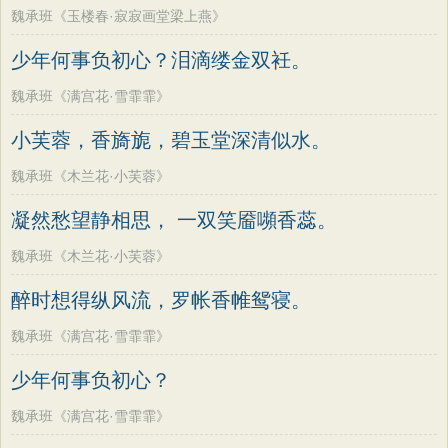
魏承班《玉楼春·寂寂画堂梁上燕》
少年何事负初心？泪滴缕金双衽。
魏承班《满宫花·雪霏霏》
小芙蓉，香旖旎，碧玉堂深清似水。
魏承班《木兰花·小芙蓉》
凝然愁望静相思， 一双笑靥嚬香蕊。
魏承班《木兰花·小芙蓉》
醉时想得纵风流，罗帐香帷鸳寝。
魏承班《满宫花·雪霏霏》
少年何事负初心？
魏承班《满宫花·雪霏霏》