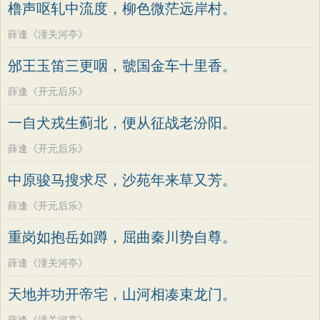
橹声呕轧中流度，柳色微茫远岸村。
薛逢《潼关河亭》
邠王玉笛三更咽，虢国金车十里香。
薛逢《开元后乐》
一自犬戎生蓟北，便从征战老汾阳。
薛逢《开元后乐》
中原骏马搜求尽，沙苑年来草又芳。
薛逢《开元后乐》
重岗如抱岳如蹲，屈曲秦川势自尊。
薛逢《潼关河亭》
天地并功开帝宅，山河相凑束龙门。