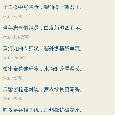
老子
史记
中庸
礼记
尚书
晋书
高适
方干
李峤
赵嘏
贺铸
郑谷
十二楼中尽晓妆，望仙楼上望君王。
左传
论衡
管子
说苑
列子
国语
郑燮
张说
张炎
白居易
辛弃疾
薛逢《宫词》
节日
春节
元宵节
寒食节
清明节
李清照
刘禹锡
李商隐
陶渊明
当年志气俱消尽，白发新添四五茎。
端午节
七夕节
中秋节
重阳节
孟浩然
柳宗元
王安石
欧阳修
薛逢《长安夜雨》
韩非子
罗织经
菜根谭
红楼梦
韦应物
温庭筠
刘长卿
王昌龄
黄河九曲今归汉，塞外纵横战血流。
弟子规
战国策
后汉书
淮南子
杨万里
诸葛亮
范仲淹
陆龟蒙
商君书
水浒传
西游记
薛逢《凉州词》
晏几道
周邦彦
杜荀鹤
吴文英
格言联璧
围炉夜话
增广贤文
锁衔金兽连环冷，水滴铜龙昼漏长。
马致远
皮日休
左丘明
张九龄
吕氏春秋
文心雕龙
醒世恒言
权德舆
黄庭坚
司马迁
皇甫冉
薛逢《宫词》
警世通言
幼学琼林
小窗幽记
卓文君
文天祥
刘辰翁
陈子昂
云髻罢梳还对镜，罗衣欲换更添香。
三国演义
贞观政要
纳兰性德
薛逢《宫词》
昨夜蕃兵报国仇，沙州都护破凉州。