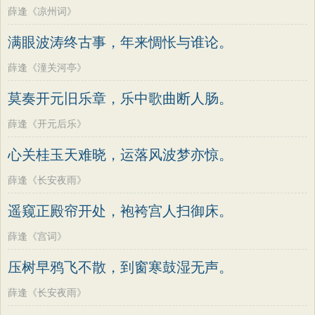
薛逢《凉州词》
满眼波涛终古事，年来惆怅与谁论。
薛逢《潼关河亭》
莫奏开元旧乐章，乐中歌曲断人肠。
薛逢《开元后乐》
心关桂玉天难晓，运落风波梦亦惊。
薛逢《长安夜雨》
遥窥正殿帘开处，袍袴宫人扫御床。
薛逢《宫词》
压树早鸦飞不散，到窗寒鼓湿无声。
薛逢《长安夜雨》