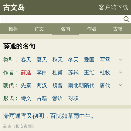
古文岛
客户端下载
推荐
诗文
名句
作者
古籍
薛逢的名句
类型：
春天
夏天
秋天
冬天
爱国
写雪
思念
爱情
思乡
离别
月亮
梅花
作者：
薛逢
李白
杜甫
苏轼
王维
杜牧
励志
荷花
写雨
友情
感恩
写风
陆游
李煜
元稹
韩愈
岑参
齐己
朝代：
先秦
两汉
魏晋
南北朝
隋代
唐代
西湖
读书
菊花
长江
黄河
竹子
贾岛
柳永
曹操
李贺
曹植
张籍
五代
宋代
金朝
元代
明代
清代
形式：
诗文
古籍
谚语
对联
哲理
泰山
边塞
柳树
写鸟
桃花
孟郊
皎然
许浑
罗隐
贯休
韦庄
老师
母亲
伤感
田园
写云
庐山
屈原
王勃
张祜
王建
晏殊
岳飞
滞雨通宵又彻明，百忧如草雨中生。
山水
星星
荀子
孟子
论语
墨子
姚合
卢纶
秦观
钱起
朱熹
韩偓
薛逢《长安夜雨》