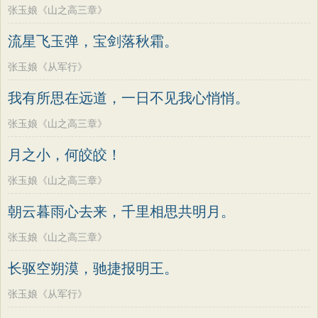
老子
史记
中庸
礼记
尚书
晋书
张玉娘《山之高三章》
韩偓
高适
方干
李峤
赵嘏
贺铸
左传
论衡
管子
说苑
列子
国语
郑谷
郑燮
张说
张炎
白居易
流星飞玉弹，宝剑落秋霜。
节日
春节
元宵节
寒食节
清明节
辛弃疾
李清照
刘禹锡
李商隐
张玉娘《从军行》
端午节
七夕节
中秋节
重阳节
陶渊明
孟浩然
柳宗元
王安石
我有所思在远道，一日不见我心悄悄。
韩非子
罗织经
菜根谭
红楼梦
欧阳修
韦应物
温庭筠
刘长卿
张玉娘《山之高三章》
弟子规
战国策
后汉书
淮南子
王昌龄
杨万里
诸葛亮
范仲淹
月之小，何皎皎！
商君书
水浒传
西游记
陆龟蒙
晏几道
周邦彦
杜荀鹤
张玉娘《山之高三章》
格言联璧
围炉夜话
增广贤文
吴文英
马致远
皮日休
左丘明
吕氏春秋
文心雕龙
醒世恒言
朝云暮雨心去来，千里相思共明月。
张九龄
权德舆
黄庭坚
司马迁
警世通言
幼学琼林
小窗幽记
张玉娘《山之高三章》
皇甫冉
卓文君
文天祥
刘辰翁
三国演义
贞观政要
陈子昂
纳兰性德
长驱空朔漠，驰捷报明王。
张玉娘《从军行》