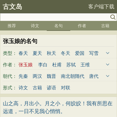
古文岛
客户端下载
推荐
诗文
名句
作者
古籍
张玉娘的名句
类型：
春天
夏天
秋天
冬天
爱国
写雪
思念
爱情
思乡
离别
月亮
梅花
作者：
张玉娘
李白
杜甫
苏轼
王维
励志
荷花
写雨
友情
感恩
写风
杜牧
陆游
李煜
元稹
韩愈
岑参
朝代：
先秦
两汉
魏晋
南北朝
隋代
唐代
西湖
读书
菊花
长江
黄河
竹子
齐己
贾岛
柳永
曹操
李贺
曹植
五代
宋代
金朝
元代
明代
清代
形式：
诗文
古籍
谚语
对联
哲理
泰山
边塞
柳树
写鸟
桃花
张籍
孟郊
皎然
许浑
罗隐
贯休
老师
母亲
伤感
田园
写云
庐山
韦庄
屈原
王勃
张祜
王建
晏殊
山之高，月出小。月之小，何皎皎！我有所思在
山水
星星
荀子
孟子
论语
墨子
远道，一日不见我心悄悄。
岳飞
姚合
卢纶
秦观
钱起
朱熹