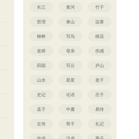
长江
黄河
竹子
哲理
泰山
边塞
柳树
写鸟
桃花
老师
母亲
伤感
田园
写云
庐山
山水
星星
老子
史记
论语
庄子
孟子
中庸
易传
左传
荀子
礼记
尚书
汉书
墨子