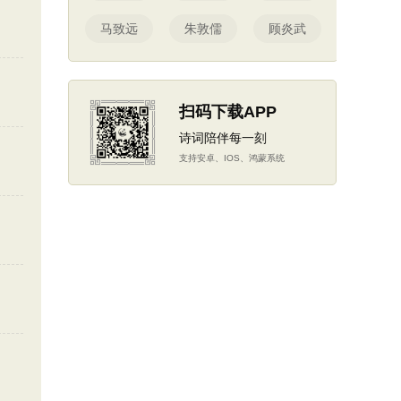
马致远
朱敦儒
顾炎武
扫码下载APP
诗词陪伴每一刻
支持安卓、IOS、鸿蒙系统