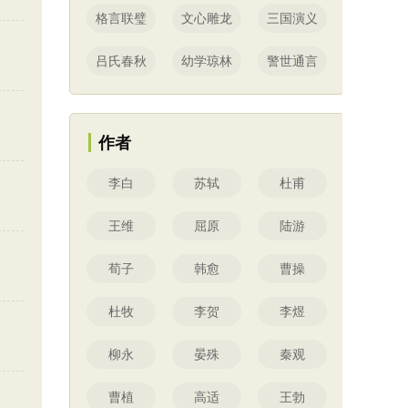
格言联璧
文心雕龙
三国演义
吕氏春秋
幼学琼林
警世通言
作者
李白
苏轼
杜甫
王维
屈原
陆游
荀子
韩愈
曹操
杜牧
李贺
李煜
柳永
晏殊
秦观
曹植
高适
王勃