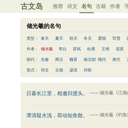
古文岛
推荐
诗文
名句
古籍
作者
储光羲的名句
类型：
春天
夏天
秋天
冬天
爱国
写雪
友情
感恩
写风
西湖
读书
菊花
作者：
储光羲
李白
苏轼
杜甫
王维
屈原
老师
母亲
伤感
田园
写云
庐山
秦观
曹植
高适
王勃
岳飞
朱熹
朝代：
先秦
两汉
魏晋
南北朝
隋代
唐代
左传
荀子
礼记
尚书
汉书
墨子
曹丕
鲍照
张岱
李益
苏洵
贾岛
形式：
诗文
古籍
谚语
对联
端午节
七夕节
中秋节
重阳节
菜根谭
李商隐
陶渊明
孟浩然
刘禹锡
诸葛亮
后汉书
商君书
增广贤文
资治通鉴
孙
温庭筠
谢灵运
文天祥
柳宗元
曾国藩
吕氏春秋
幼学琼林
警世通言
范成大
卢照邻
陈子昂
周邦彦
张九龄
——
储光羲《江南
日暮长江里，相邀归渡头。
司马相如
——
储光羲《钓鱼
潭清疑水浅，荷动知鱼散。