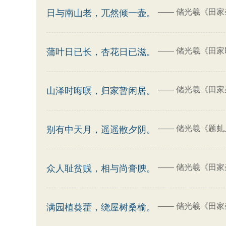
——
储光羲《田家
日与南山老，兀然倾一壶。
——
储光羲《田家
蒲叶日已长，杏花日已滋。
——
储光羲《田家
山泽时晦暝，归家暂闲居。
——
储光羲《题虬
别有中天月，遥遥散夕阴。
——
储光羲《田家
众人耻贫贱，相与尚膏腴。
——
储光羲《田家
满园植葵藿，绕屋树桑榆。