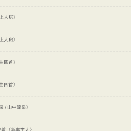
上人房》
上人房》
曲四首》
曲四首》
 / 山中流泉》
光羲《新丰主人》