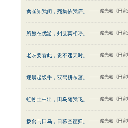
——
储光羲《田家
禽雀知我闲，翔集依我庐。
——
储光羲《田家
所愿在优游，州县莫相呼。
——
储光羲《田家
老农要看此，贵不违天时。
——
储光羲《田家
迎晨起饭牛，双驾耕东菑。
——
储光羲《田家
蚯蚓土中出，田乌随我飞。
——
储光羲《田家
拨食与田乌，日暮空筐归。