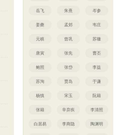
岳飞
朱熹
岑参
姜夔
孟郊
韦庄
元稹
曾巩
苏辙
唐寅
张先
曹丕
鲍照
张岱
李益
苏洵
贾岛
于谦
杨慎
宋玉
阮籍
张籍
辛弃疾
李清照
白居易
李商隐
陶渊明