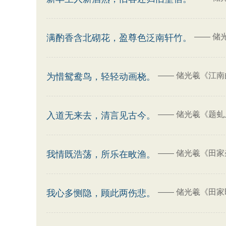
——
储
满酌香含北砌花，盈尊色泛南轩竹。
——
储光羲《江南
为惜鸳鸯鸟，轻轻动画桡。
——
储光羲《题虬
入道无来去，清言见古今。
——
储光羲《田家
我情既浩荡，所乐在畋渔。
——
储光羲《田家
我心多恻隐，顾此两伤悲。