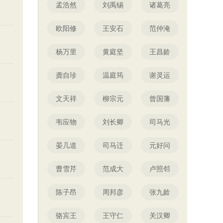
孟浩然
刘禹锡
诸葛亮
欧阳修
王安石
范仲淹
杨万里
黄庭坚
王昌龄
龚自珍
温庭筠
谢灵运
文天祥
柳宗元
曾国藩
韦应物
刘长卿
司马光
晏几道
司马迁
元好问
曹雪芹
范成大
卢照邻
陈子昂
周邦彦
张九龄
骆宾王
王守仁
关汉卿