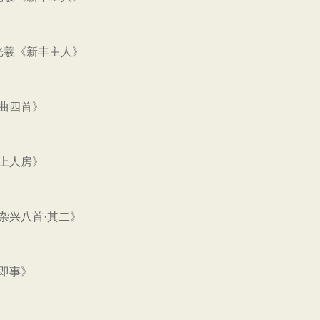
光羲《新丰主人》
曲四首》
上人房》
杂兴八首·其二》
即事》