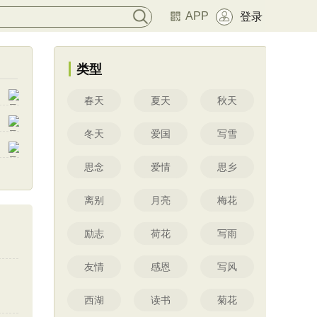
APP
登录
类型
春天
夏天
秋天
冬天
爱国
写雪
思念
爱情
思乡
离别
月亮
梅花
励志
荷花
写雨
友情
感恩
写风
西湖
读书
菊花