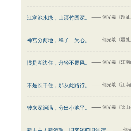
——
储光羲《题虬
江寒池水绿，山溟竹园深。
——
储光羲《题虬
禅宫分两地，释子一为心。
——
储光羲《江南
惯是湖边住，舟轻不畏风。
——
储光羲《江南
不是长干住，那从此路行。
——
储光羲《咏山泉
转来深涧满，分出小池平。
——
储
新丰主人新酒熟，旧客还归旧堂宿。