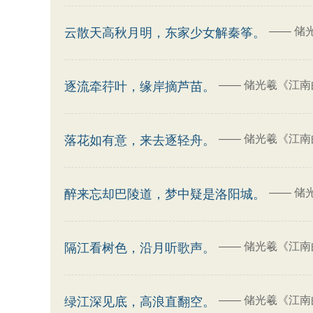
——
储
云散天高秋月明，东家少女解秦筝。
——
储光羲《江南
逐流牵荇叶，缘岸摘芦苗。
——
储光羲《江南
落花如有意，来去逐轻舟。
——
储
醉来忘却巴陵道，梦中疑是洛阳城。
——
储光羲《江南
隔江看树色，沿月听歌声。
——
储光羲《江南
绿江深见底，高浪直翻空。