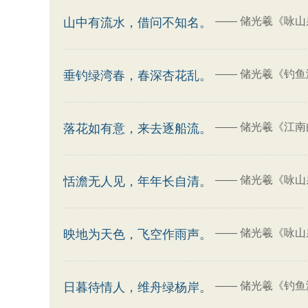
——
储光羲《咏山泉
山中有流水，借问不知名。
——
储光羲《钓鱼
垂钓绿湾春，春深杏花乱。
——
储光羲《江南
落花如有意，来去逐船流。
——
储光羲《咏山泉
恬澹无人见，年年长自清。
——
储光羲《咏山泉
映地为天色，飞空作雨声。
——
储光羲《钓鱼
日暮待情人，维舟绿杨岸。