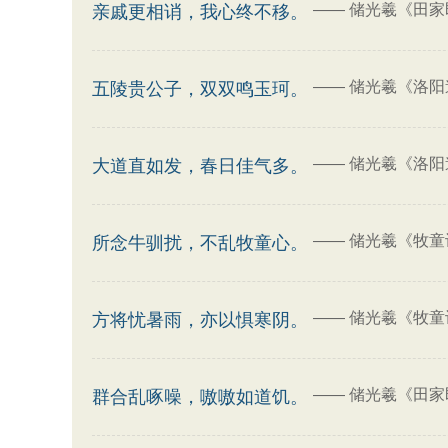
——
储光羲《田家
亲戚更相诮，我心终不移。
——
储光羲《洛阳
五陵贵公子，双双鸣玉珂。
——
储光羲《洛阳
大道直如发，春日佳气多。
——
储光羲《牧童
所念牛驯扰，不乱牧童心。
——
储光羲《牧童
方将忧暑雨，亦以惧寒阴。
——
储光羲《田家
群合乱啄噪，嗷嗷如道饥。