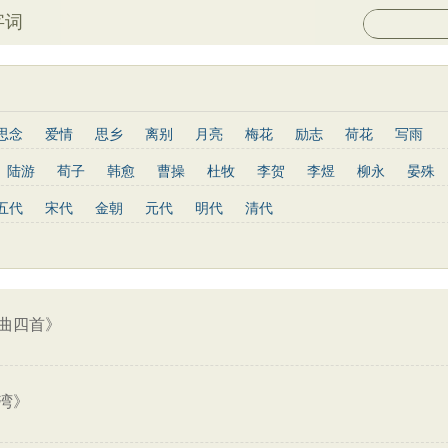
字词
思念
爱情
思乡
离别
月亮
梅花
励志
荷花
写雨
长江
黄河
竹子
哲理
泰山
边塞
柳树
写鸟
桃花
陆游
荀子
韩愈
曹操
杜牧
李贺
李煜
柳永
晏殊
山水
星星
老子
史记
论语
庄子
孟子
中庸
易传
岑参
姜夔
孟郊
韦庄
元稹
曾巩
苏辙
唐寅
张先
五代
宋代
金朝
元代
明代
清代
列子
管子
晋书
节日
春节
元宵节
寒食节
清明节
于谦
杨慎
宋玉
阮籍
张籍
辛弃疾
李清照
白居易
红楼梦
鬼谷子
三国志
韩非子
战国策
淮南子
三字经
欧阳修
王安石
范仲淹
杨万里
黄庭坚
王昌龄
龚自珍
子兵法
小窗幽记
围炉夜话
格言联璧
文心雕龙
三国演义
韦应物
刘长卿
司马光
晏几道
司马迁
元好问
曹雪芹
骆宾王
王守仁
关汉卿
马致远
朱敦儒
顾炎武
纳兰性德
曲四首》
湾》