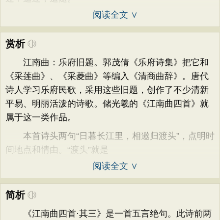
阅读全文 ∨
赏析
江南曲：乐府旧题。郭茂倩《乐府诗集》把它和
《采莲曲》、《采菱曲》等编入《清商曲辞》。唐代
诗人学习乐府民歌，采用这些旧题，创作了不少清新
平易、明丽活泼的诗歌。储光羲的《江南曲四首》就
属于这一类作品。
本首诗头两句“日暮长江里，相邀归渡头”，点明时
间地点和情由。“渡头”就是
阅读全文 ∨
简析
《江南曲四首·其三》是一首五言绝句。此诗前两