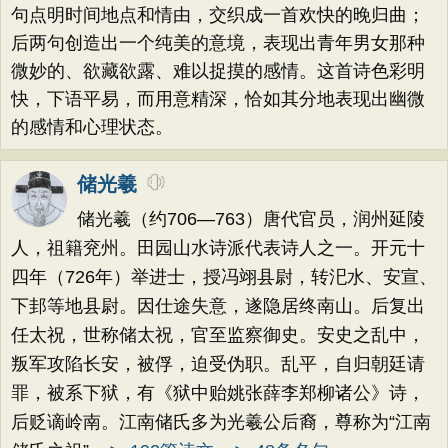
句点明时间地点和情由，交织成一首欢快的晚归曲；
后两句创造出一个纯美的意境，表现出青年男女那种
微妙的、欲藏欲露、难以捉摸的感情。这首诗色彩明
快，下语平易，而用意精深，恰如其分地表现出幽微
的感情和心理状态。
储光羲
储光羲（约706—763）唐代官员，润州延陵
人，祖籍兖州。田园山水诗派代表诗人之一。开元十
四年（726年）举进士，授冯翊县尉，转汜水、安宣、
下邽等地县尉。因仕途失意，遂隐居终南山。后复出
任太祝，世称储太祝，官至监察御史。安史之乱中，
叛军攻陷长安，被俘，迫受伪职。乱平，自归朝廷请
罪，被系下狱，有《狱中贻姚张薛李郑柳诸公》诗，
后贬谪岭南。江南储氏多为光羲公后裔，尊称为“江南