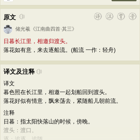
原文
储光羲
《
江南曲四首·其三
》
日暮长江里，相邀归渡头。
落花如有意，来去逐船流。(船流 一作：轻舟)
译文及注释
译文
暮色照在长江里，相邀一起划船回到渡头。
落花好似有情意，飘来荡去，紧随船儿朝前流。
注释
日暮：指太阳快落山的时候，傍晚。
渡头：渡口。
逐：追逐，追随。