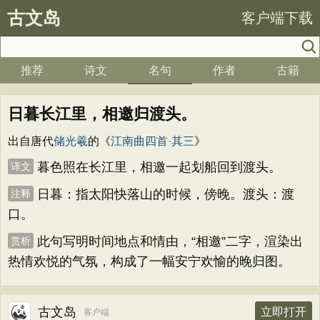
古文岛
客户端下载
推荐
诗文
名句
作者
古籍
日暮长江里，相邀归渡头。
出自唐代
储光羲
的《
江南曲四首·其三
》
暮色照在长江里，相邀一起划船回到渡头。
译文
日暮：指太阳快落山的时候，傍晚。渡头：渡
注释
口。
此句写明时间地点和情由，“相邀”二字，渲染出
赏析
热情欢悦的气氛，构成了一幅安宁欢愉的晚归图。
古文岛
立即打开
客户端