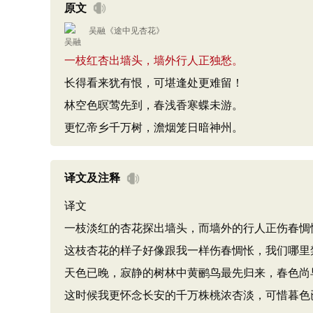
原文
吴融
《
途中见杏花
》
一枝红杏出墙头，墙外行人正独愁。
长得看来犹有恨，可堪逢处更难留！
林空色暝莺先到，春浅香寒蝶未游。
更忆帝乡千万树，澹烟笼日暗神州。
译文及注释
译文
一枝淡红的杏花探出墙头，而墙外的行人正伤春惆
这枝杏花的样子好像跟我一样伤春惆怅，我们哪里
天色已晚，寂静的树林中黄鹂鸟最先归来，春色尚
这时候我更怀念长安的千万株桃浓杏淡，可惜暮色