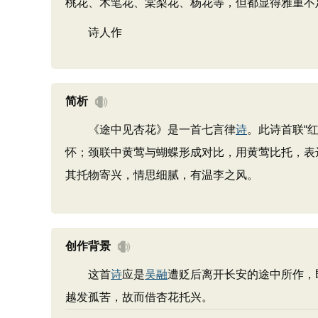
桃花、木笔花、棠梨花、杨花等，但都显得雅重不
诗人作
简析
《途中见杏花》是一首七言律
诗
。此诗首联“
怀；颈联中黄莺与蝴蝶形成对比，用黄莺比托，表
其托物寄兴，情思细腻，有温李之风。
创作背景
这首
诗
应是
吴融
遭贬后离开长安的途中所作，
越发孤苦，故而借杏花托兴。