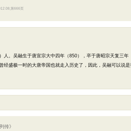
.08,第666页
）人。吴融生于唐宣宗大中四年（850），卒于唐昭宗天复三年（
曾经盛极一时的大唐帝国也就走入历史了，因此，吴融可以说是
君列传》