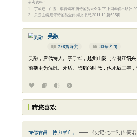
参考资料：
1、
丁敏翔，白雪，李倩编著,唐诗鉴赏大全集 下,中国华侨出版社,2012
2、
乐云主编,唐宋诗鉴赏全典,崇文书局,2011.11,第635页
吴融
299篇诗文
33条名句
吴融，唐代诗人。字子华，越州山阴（今浙江绍兴
前期更为混乱、矛盾、黑暗的时代，他死后三年，
猜您喜欢
恃德者昌，恃力者亡。
——
《史记·七十列传·商