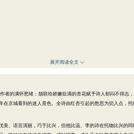
展开阅读全文
明作者的满怀愁绪；颔联给娇嫩欲滴的杏花赋予诗人郁闷不得志
年在京城看到的迷人景色。全诗由红杏引起的愁思为切入点，托
美、语言清丽，巧于比兴，但他比温、李的诗在托物比兴的同