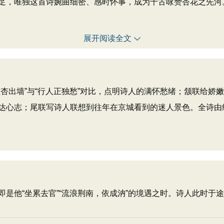
足，唯独这首诗婉曲细密、感时怀事，成为千古咏赞杏花之先河
展开阅读全文
红杏出墙”与“行人正独愁”对比，点明诗人的满怀愁绪；颔联给
达心志；尾联写诗人联想到往年在京城看到的迷人景色。全诗由
即是他“坐累去官”“流浪荆南，依成汭”的境遇之时。诗人此时于