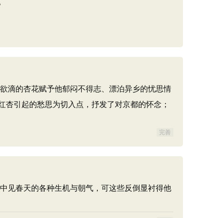
。
娇嫩欲滴的杏花赋予他郁闷不得志、漂泊异乡的忧思情
红杏引起的愁思为切入点，抒发了对京都的怀念；
完善
途中见春天的各种生机与朝气，可这些反倒显衬得他