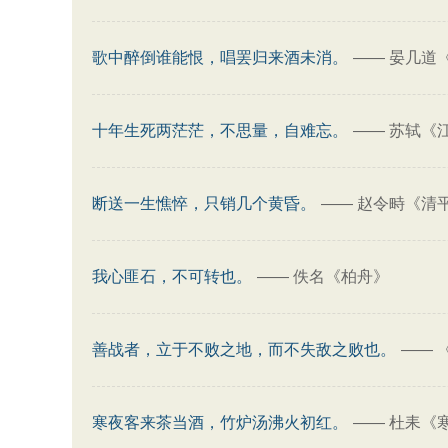
歌中醉倒谁能恨，唱罢归来酒未消。
——
晏几道
十年生死两茫茫，不思量，自难忘。
——
苏轼《
断送一生憔悴，只销几个黄昏。
——
赵令畤《清平
我心匪石，不可转也。
——
佚名《柏舟》
善战者，立于不败之地，而不失敌之败也。
——
寒夜客来茶当酒，竹炉汤沸火初红。
——
杜耒《