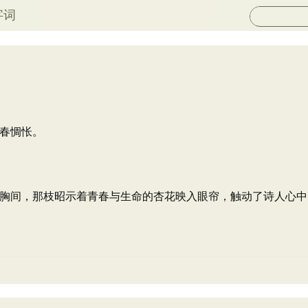
字词
春惆怅。
胸间，那枝昭示着青春与生命的杏花映入眼帘，触动了诗人心中