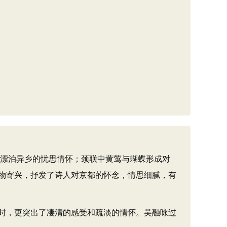
，漂泊异乡的忧思情怀；颈联中黄莺与蝴蝶形成对
物寄兴，抒发了诗人对京都的怀念，情思细腻，有
时，更突出了凄清的感受和疏淡的情怀。吴融咏过