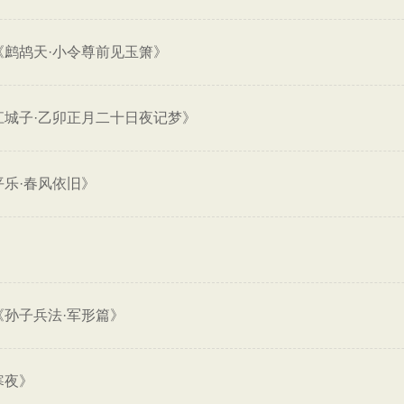
《鹧鸪天·小令尊前见玉箫》
江城子·乙卯正月二十日夜记梦》
乐·春风依旧》
《孙子兵法·军形篇》
寒夜》