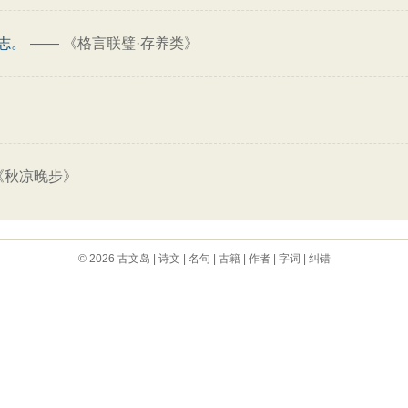
志。
——
《格言联璧·存养类》
》
《秋凉晚步》
© 2026
古文岛
|
诗文
|
名句
|
古籍
|
作者
|
字词
|
纠错