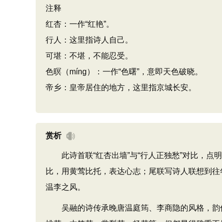
注释
红杏：一作“红艳”。
行人：这里指诗人自己。
可堪：不堪，不能忍受。
色暝（míng）：一作“色曙”，意即天色破晓。
帝乡：皇帝居住的地方，这里指京城长安。
赏析
此诗首联“红杏出墙”与“行人正独愁”对比，点
比，用黄莺比托，表达心志；尾联写诗人联想到往
温李之风。
吴融的诗传承晚唐温庭筠、李商隐的风格，韵优