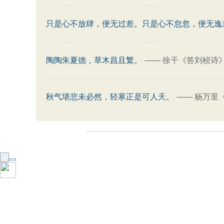
只是心不放肆，便无过差。只是心不怠忽，便无逸
陶陶朱夏德，草木昌且繁。
——
徐干《答刘桢诗
秋气堪悲未必然，轻寒正是可人天。
——
杨万里