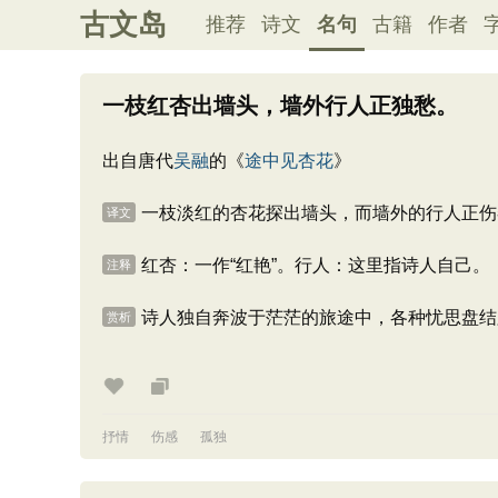
古文岛
推荐
诗文
名句
古籍
作者
一枝红杏出墙头，墙外行人正独愁。
出自唐代
吴融
的《
途中见杏花
》
一枝淡红的杏花探出墙头，而墙外的行人正伤
译文
红杏：一作“红艳”。行人：这里指诗人自己。
注释
诗人独自奔波于茫茫的旅途中，各种忧思盘结
赏析
抒情
伤感
孤独