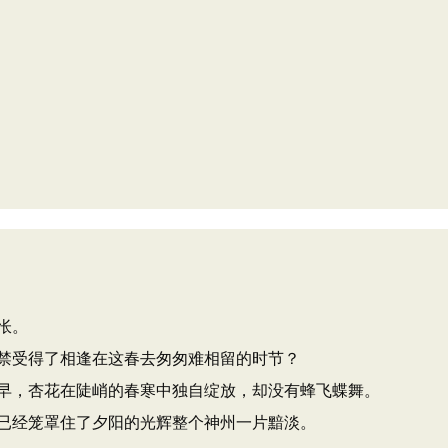
怅。
禁受得了相逢在这春去匆匆难相留的时节？
早，杏花在陡峭的春寒中独自绽放，却没有蜂飞蝶舞。
已经笼罩住了夕阳的光辉整个神州一片黯淡。