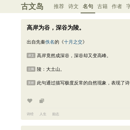
古文岛
推荐
诗文
名句
古籍
作者
高岸为谷，深谷为陵。
出自先秦
佚名
的《
十月之交
》
高岸竟然成深谷，深谷却又变高峰。
译文
陵：大土山。
注释
此句通过描写极度反常的自然现象，表现了诗
赏析
诗经
人生
励志