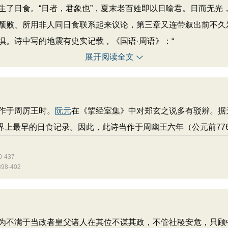
生了日食。“日者，君象也”，夏末老百姓即以日喻君。日而无光
颓败、所用非人同日食联系起来议论，第三章又连带叙出前不久
惧。诗中写的地震有史实记载，《国语·周语》：“
展开阅读全文
作于周厉王时。
阮元
在《揅经室集》中对郑玄之说多有驳辨。据
世界上最早的日食记录。因此，此诗当作于周幽王六年（公元前77
437
8-402
为不满于当政者皇父诸人在其位不谋其政，不管社稷安危，只顾