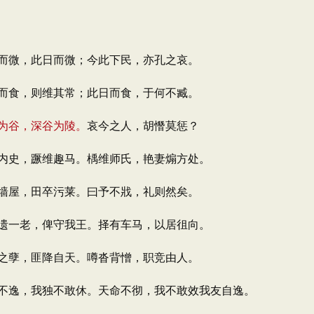
而微，此日而微；今此下民，亦孔之哀。
而食，则维其常；此日而食，于何不臧。
为谷，深谷为陵。
哀今之人，胡憯莫惩？
内史，蹶维趣马。楀维师氏，艳妻煽方处。
墙屋，田卒污莱。曰予不戕，礼则然矣。
遗一老，俾守我王。择有车马，以居徂向。
之孽，匪降自天。噂沓背憎，职竞由人。
不逸，我独不敢休。天命不彻，我不敢效我友自逸。