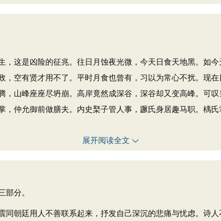
生，这是凶险的征兆。往日月蚀夜光微，今天日食天地黑。如今
政，空有贤才用不了。平时月食也曾有，习以为常心不扰。现在
腾，山峰座座尽坍崩。高岸竟然成深谷，深谷却又变高峰。可叹
掌，仲允御前做膳夫。内史棸子管人事，蹶氏身居趣马职。楀氏
展开阅读全文
三部分。
同朝廷用人不善联系起来，抒发自己深沉的悲痛与忧虑。诗人