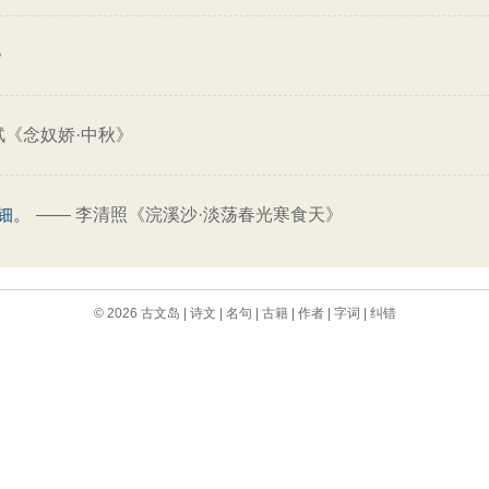
》
轼《念奴娇·中秋》
钿。
——
李清照《浣溪沙·淡荡春光寒食天》
© 2026
古文岛
|
诗文
|
名句
|
古籍
|
作者
|
字词
|
纠错