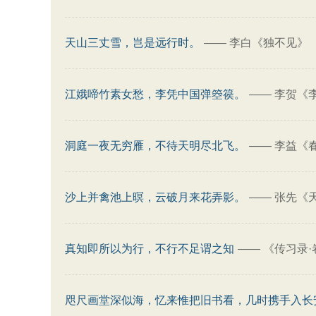
天山三丈雪，岂是远行时。
——
李白《独不见》
江娥啼竹素女愁，李凭中国弹箜篌。
——
李贺《
洞庭一夜无穷雁，不待天明尽北飞。
——
李益《
沙上并禽池上暝，云破月来花弄影。
——
张先《
真知即所以为行，不行不足谓之知
——
《传习录·
咫尺画堂深似海，忆来惟把旧书看，几时携手入长