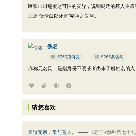
暗和山川翻覆这可怕的灾异，说到朝廷的坏人专权
屈原
“伏清白以死直”精神之先河。
佚名
6766篇诗文
9265条名句
亦称无名氏，是指身份不明或者尚未了解姓名的人
猜您喜欢
天道无亲，常与善人。
——
《老子·德经·第七十