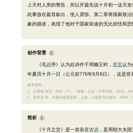
上天对人类的警告，所以开篇先说十月初一这天发
此事放在篇首叙出，使人震惊。第二章将国家政治
象的描述，表现了他对于国家前途的无比担忧和恐
创作背景
《毛
诗
序》认为此诗作于周幽王时，
郑玄
认为
年夏历十月一日（公元前776年9月6日），这是
参考资料：
1、
王秀梅 译注．诗经（下）：雅颂．北京：中华书局，2015：430-
2、
姜亮夫 等．先秦诗鉴赏辞典．上海：上海辞书出版社，1998：39
简析
《十月之交》是一首杂言古
诗
，是周朝大夫因