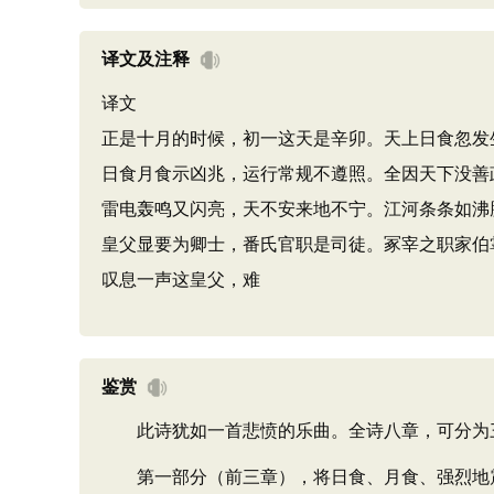
译文及注释
译文
正是十月的时候，初一这天是辛卯。天上日食忽发
日食月食示凶兆，运行常规不遵照。全因天下没善
雷电轰鸣又闪亮，天不安来地不宁。江河条条如沸
皇父显要为卿士，番氏官职是司徒。冢宰之职家伯
叹息一声这皇父，难
鉴赏
此诗犹如一首悲愤的乐曲。全诗八章，可分为
第一部分（前三章），将日食、月食、强烈地震