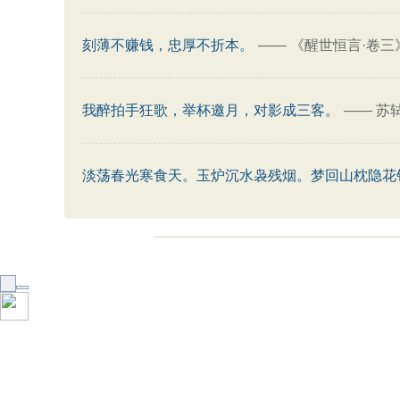
刻薄不赚钱，忠厚不折本。
——
《醒世恒言·卷三
我醉拍手狂歌，举杯邀月，对影成三客。
——
苏
淡荡春光寒食天。玉炉沉水袅残烟。梦回山枕隐花