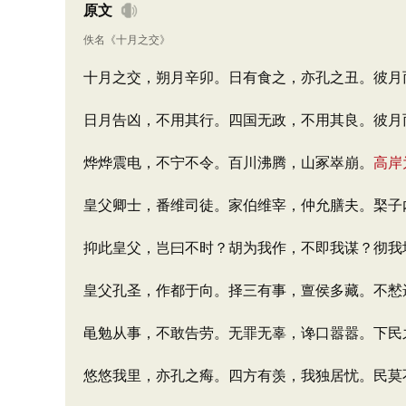
原文
佚名
《
十月之交
》
十月之交，朔月辛卯。日有食之，亦孔之丑。彼月
日月告凶，不用其行。四国无政，不用其良。彼月
烨烨震电，不宁不令。百川沸腾，山冢崒崩。
高岸
皇父卿士，番维司徒。家伯维宰，仲允膳夫。棸子
抑此皇父，岂曰不时？胡为我作，不即我谋？彻我
皇父孔圣，作都于向。择三有事，亶侯多藏。不慭
黾勉从事，不敢告劳。无罪无辜，谗口嚣嚣。下民
悠悠我里，亦孔之痗。四方有羡，我独居忧。民莫