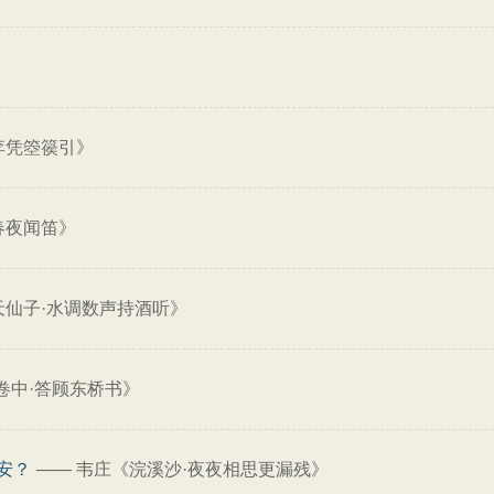
李凭箜篌引》
春夜闻笛》
天仙子·水调数声持酒听》
卷中·答顾东桥书》
安？
——
韦庄《浣溪沙·夜夜相思更漏残》