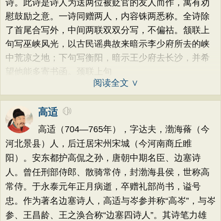
诗。此诗是诗人为送两位被贬官的友人而作，寓有劝
慰鼓励之意。一诗同赠两人，内容铢两悉称。全诗除
了首尾合写外，中间两联双双分写，不偏祜。颔联上
句写巫峡风光，以古民谣典故来暗示李少府所去的峡
中荒凉之地；下句写衡阳，暗示王少府去长沙，并希
望他能多寄书函。颈联上句
阅读全文 ∨
高适
高适（704—765年），字达夫，渤海蓨（今
河北景县）人，后迁居宋州宋城（今河南商丘睢
阳）。安东都护高侃之孙，唐朝中期名臣、边塞诗
人。曾任刑部侍郎、散骑常侍，封渤海县侯，世称高
常侍。于永泰元年正月病逝，卒赠礼部尚书，谥号
忠。作为著名边塞诗人，高适与岑参并称“高岑”，与岑
参、王昌龄、王之涣合称“边塞四诗人”。其诗笔力雄