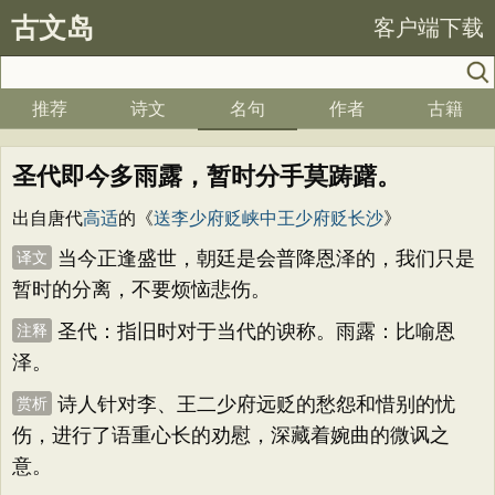
古文岛
客户端下载
推荐
诗文
名句
作者
古籍
圣代即今多雨露，暂时分手莫踌躇。
出自唐代
高适
的《
送李少府贬峡中王少府贬长沙
》
当今正逢盛世，朝廷是会普降恩泽的，我们只是
译文
暂时的分离，不要烦恼悲伤。
圣代：指旧时对于当代的谀称。雨露：比喻恩
注释
泽。
诗人针对李、王二少府远贬的愁怨和惜别的忧
赏析
伤，进行了语重心长的劝慰，深藏着婉曲的微讽之
意。