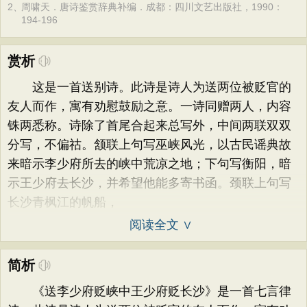
2、
周啸天．唐诗鉴赏辞典补编．成都：四川文艺出版社，1990：
194-196
赏析
这是一首送别诗。此诗是诗人为送两位被贬官的
友人而作，寓有劝慰鼓励之意。一诗同赠两人，内容
铢两悉称。诗除了首尾合起来总写外，中间两联双双
分写，不偏祜。颔联上句写巫峡风光，以古民谣典故
来暗示李少府所去的峡中荒凉之地；下句写衡阳，暗
示王少府去长沙，并希望他能多寄书函。颈联上句写
长沙青枫江的帆船，
阅读全文 ∨
简析
《送李少府贬峡中王少府贬长沙》是一首七言律