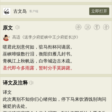
古文岛
立即打开
客户端
原文
高适
《
送李少府贬峡中王少府贬长沙
》
嗟君此别意何如，驻马衔杯问谪居。
巫峡啼猿数行泪，衡阳归雁几封书。
青枫江上秋帆远，白帝城边古木疏。
圣代即今多雨露，暂时分手莫踌躇。
译文及注释
译文
此次离别不知你们心绪何如，停下马来饮酒饯别询问
被贬的去处。