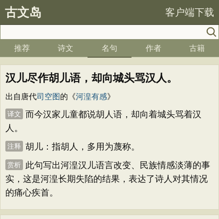
古文岛
客户端下载
推荐
诗文
名句
作者
古籍
汉儿尽作胡儿语，却向城头骂汉人。
出自唐代
司空图
的《
河湟有感
》
而今汉家儿童都说胡人语，却向着城头骂着汉
译文
人。
胡儿：指胡人，多用为蔑称。
注释
此句写出河湟汉儿语言改变、民族情感淡薄的事
赏析
实，这是河湟长期失陷的结果，表达了诗人对其情况
的痛心疾首。