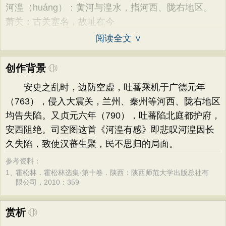
河湟（huáng）：黄河与湟水，指河西、陇右地区。
萧关：古关塞名，故址在今
阅读全文 ∨
创作背景
安史之乱时，边防空虚，吐蕃乘机于广德元年
（763），侵入大震关，兰州、秦州等河西、陇右地区
均告失陷。又贞元六年（790），吐蕃陷北庭都护府，
安西阻绝。司空图这首《河湟有感》即悲叹河湟因长
久失陷，致使汉蕃生聚，民不思归的局面。
参考资料：
1、
霍松林．霍松林选集·第十卷．陕西：陕西师范大学出版总社有
限公司，2010：359
赏析