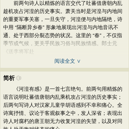
前两句诗人以精炼的语言交代了吐蕃借唐朝内乱
趁机攻占河湟的历史事实。萧关当时是河湟与内地间
的重要军事关塞，一旦失守，河湟便与内地隔绝，诗
中用 “隔断异乡春” 形象地展现出河湟与内地音讯不
通、处于西部分裂态势的状况。这里的 “春”，不仅指
季节或气候，更关乎民族习俗与民族情感。郎士元
《送李将军赴
阅读全文 ∨
简析
《河湟有感》是一首七言绝句。前两句用精炼的
语言说明吐蕃借唐朝内乱乘机攻占河湟的历史事实；
后两句写诗人对汉家儿童学胡语感到不幸和痛心。全
诗寓抒情、议论于客观叙事之中，发人深省；表现出
诗人对腐朽的唐王朝无力收复河湟的失望，以及对同