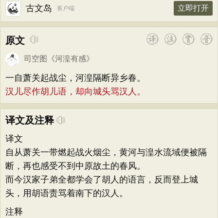
古文岛
立即打开
客户端
原文
司空图
《
河湟有感
》
一自萧关起战尘，河湟隔断异乡春。
汉儿尽作胡儿语，却向城头骂汉人。
译文及注释
译文
自从萧关一带燃起战火烟尘，黄河与湟水流域便被隔
断，再也感受不到中原故土的春风。
而今汉家子弟全都学会了胡人的语言，反而登上城
头，用胡语责骂着南下的汉人。
注释